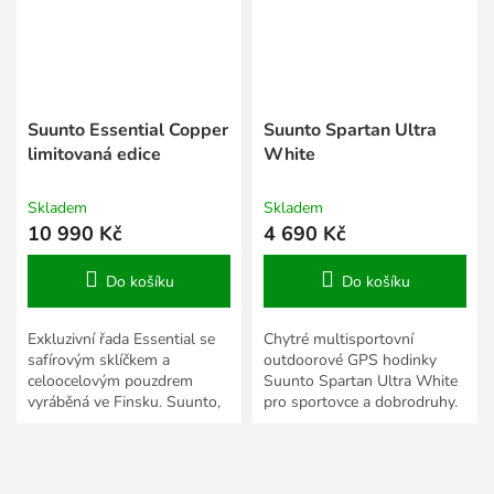
Suunto Essential Copper
Suunto Spartan Ultra
limitovaná edice
White
Skladem
Skladem
10 990 Kč
4 690 Kč
Do košíku
Do košíku
Exkluzivní řada Essential se
Chytré multisportovní
safírovým sklíčkem a
outdoorové GPS hodinky
celoocelovým pouzdrem
Suunto Spartan Ultra White
vyráběná ve Finsku. Suunto,
pro sportovce a dobrodruhy.
světový leader v oblasti
Přesně měří vzdálenosti,
outdoorových náramkových...
rychlost, nastoupené metry,...