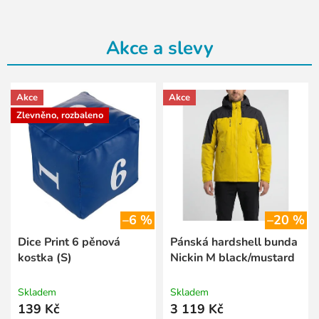
Akce a slevy
Akce
Akce
Zlevněno, rozbaleno
–6 %
–20 %
Dice Print 6 pěnová
Pánská hardshell bunda
kostka (S)
Nickin M black/mustard
Skladem
Skladem
139 Kč
3 119 Kč