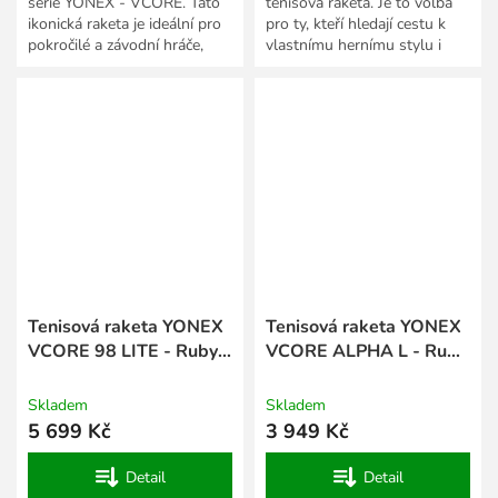
série YONEX - VCORE. Tato
tenisová raketa. Je to volba
ikonická raketa je ideální pro
pro ty, kteří hledají cestu k
pokročilé a závodní hráče,
vlastnímu hernímu stylu i
kterým nabídne novou
celkovému pocitu ze hry.
úroveň spinu, razance a...
Tenisová raketa YONEX
Tenisová raketa YONEX
VCORE 98 LITE - Ruby
VCORE ALPHA L - Ruby
Red
Red
Skladem
Skladem
5 699 Kč
3 949 Kč
Detail
Detail