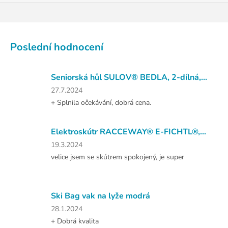
Poslední hodnocení
Seniorská hůl SULOV® BEDLA, 2-dílná, 1ks
Hodnocení
27.7.2024
produktu
+ Splnila očekávání, dobrá cena.
je
5
z
Elektroskútr RACCEWAY® E-FICHTL®, červený-lesklý s baterií 20Ah
5
Hodnocení
19.3.2024
hvězdiček.
produktu
velice jsem se skútrem spokojený, je super
je
5
z
5
Ski Bag vak na lyže modrá
hvězdiček.
Hodnocení
28.1.2024
produktu
+ Dobrá kvalita
je