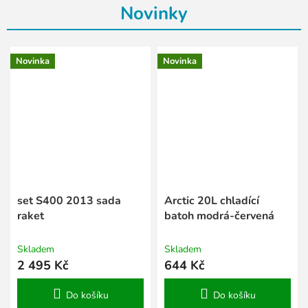
Novinky
Novinka
Novinka
set S400 2013 sada
Arctic 20L chladící
raket
batoh modrá-červená
Skladem
Skladem
2 495 Kč
644 Kč
Do košíku
Do košíku