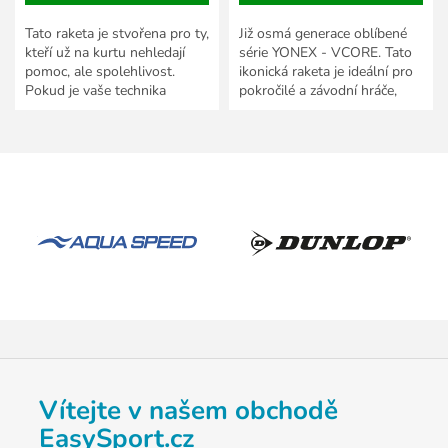
Tato raketa je stvořena pro ty,
Již osmá generace oblíbené
kteří už na kurtu nehledají
série YONEX - VCORE. Tato
pomoc, ale spolehlivost.
ikonická raketa je ideální pro
Pokud je vaše technika
pokročilé a závodní hráče,
vybroušená k dokonalosti,
kterým nabídne novou
Yonex Vcore 98 Lite se...
úroveň spinu, razance a...
Vítejte v našem obchodě
EasySport.cz