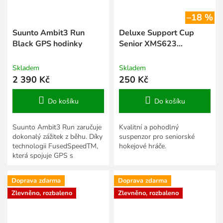
–18 %
Suunto Ambit3 Run
Deluxe Support Cup
Black GPS hodinky
Senior XMS623
suspenzor ( vel. L )
Skladem
Skladem
2 390 Kč
250 Kč
Do košíku
Do košíku
Suunto Ambit3 Run zaručuje
Kvalitní a pohodlný
dokonalý zážitek z běhu. Díky
suspenzor pro seniorské
technologii FusedSpeedTM,
hokejové hráče.
která spojuje GPS s
akcelerometrem, přináší
přesné a spolehlivé údaje o...
Doprava zdarma
Doprava zdarma
Zlevněno, rozbaleno
Zlevněno, rozbaleno