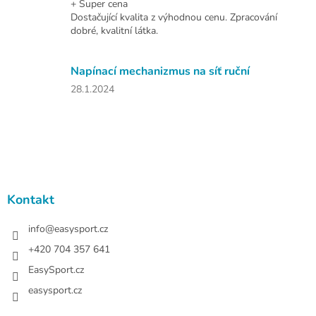
+ Super cena
4
Dostačující kvalita z výhodnou cenu. Zpracování
z
dobré, kvalitní látka.
5
hvězdiček.
Napínací mechanizmus na síť ruční
Hodnocení
28.1.2024
produktu
je
5
z
Z
5
á
hvězdiček.
p
a
Kontakt
t
í
info
@
easysport.cz
+420 704 357 641
EasySport.cz
easysport.cz