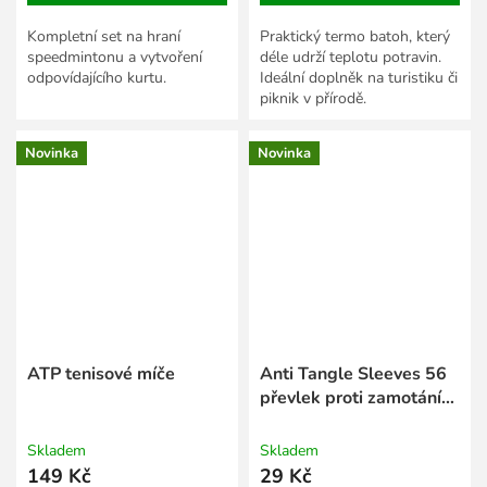
Kompletní set na hraní
Praktický termo batoh, který
speedmintonu a vytvoření
déle udrží teplotu potravin.
odpovídajícího kurtu.
Ideální doplněk na turistiku či
piknik v přírodě.
Novinka
Novinka
ATP tenisové míče
Anti Tangle Sleeves 56
převlek proti zamotání
10 ks
Skladem
Skladem
149 Kč
29 Kč