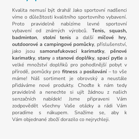
Kvalita nemusí být drahá! Jako sportovní nadšenci
víme o důležitosti kvalitního sportovního vybavení.
Proto pravidelně nabízíme levné sportovní
vybavení od známých výrobců.
Tenis, squash,
badminton
,
stolní tenis
a další
míčové hry
,
outdoorové a campingové
pomůcky
, příslušenství,
jako jsou
samonafukovací karimatky
,
pěnové
karimatky
,
stany
a
stanové doplňky
,
spací pytle
a
velké množství doplňků pro pohodlnější pobyt v
přírodě, pomůcky pro
fitness
a
posilování
– to vše
máme! Náš sortiment je obrovský a neustále
přidáváme nové produkty. Choďte k nám tedy
pravidelně a nenechte si ujít žádnou z našich
senzačních nabídek! Jsme připraveni Vám
zodpovědět všechny Vaše otázky a rádi Vám
poradíme s nákupem. Snažíme se, aby k
Vám objednané zboží dorazilo co nejrychleji.