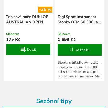
–26 %
Tenisové míče DUNLOP
Digi Sport Instrument
AUSTRALIAN OPEN
Stopky DTM 60 300Lap
s podsvětlením a klipsou
na pásek
Skladem
Skladem
179 Kč
1 699 Kč
Detail
Do košíku
Stopky s třířádkovým velkým
displejem s pamětí na 300
kol s podsvětlením a klipsou
pro připevnění na pásek. Mají
zobrazení nejrychlejšího,
nejpomalejšího a...
Sezónní tipy