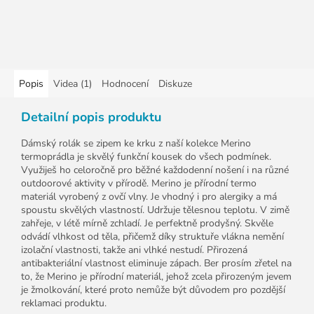
Popis
Videa (1)
Hodnocení
Diskuze
Detailní popis produktu
Dámský rolák se zipem ke krku z naší kolekce Merino
termoprádla je skvělý funkční kousek do všech podmínek.
Využiješ ho celoročně pro běžné každodenní nošení i na různé
outdoorové aktivity v přírodě. Merino je přírodní termo
materiál vyrobený z ovčí vlny. Je vhodný i pro alergiky a má
spoustu skvělých vlastností. Udržuje tělesnou teplotu. V zimě
zahřeje, v létě mírně zchladí. Je perfektně prodyšný. Skvěle
odvádí vlhkost od těla, přičemž díky struktuře vlákna nemění
izolační vlastnosti, takže ani vlhké nestudí. Přirozená
antibakteriální vlastnost eliminuje zápach. Ber prosím zřetel na
to, že Merino je přírodní materiál, jehož zcela přirozeným jevem
je žmolkování, které proto nemůže být důvodem pro pozdější
reklamaci produktu.