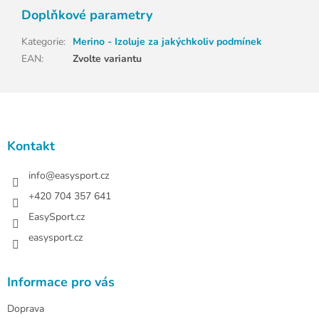
Doplňkové parametry
Kategorie
:
Merino - Izoluje za jakýchkoliv podmínek
EAN
:
Zvolte variantu
Z
á
p
a
Kontakt
t
í
info
@
easysport.cz
+420 704 357 641
EasySport.cz
easysport.cz
Informace pro vás
Doprava