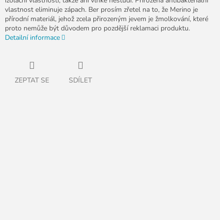
izolační vlastnosti, takže ani vlhké nestudí. Přirozená antibakteriální
vlastnost eliminuje zápach. Ber prosím zřetel na to, že Merino je
přírodní materiál, jehož zcela přirozeným jevem je žmolkování, které
proto nemůže být důvodem pro pozdější reklamaci produktu.
Detailní informace
ZEPTAT SE
SDÍLET