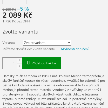
–5 %
2 199 Kč
2 089 Kč
1 726 Kč bez DPH
Měrná
Zvolte variantu
cena:
Varianta
Můžeme doručit do:
Zvolte variantu
Možnosti doručení
Přidat do košíku
Dámský rolák se zipem ke krku z naší kolekce Merino termoprádla je
skvělý funkční kousek do všech podmínek. Využiješ ho celoročně pro
běžné každodenní nošení i na různé outdoorové aktivity v přírodě.
Merino je přírodní termo materiál vyrobený z ovčí vlny. Je vhodný i
pro alergiky a má spoustu skvělých vlastností. Udržuje tělesnou
teplotu. V zimě zahřeje, v létě mírně zchladí. Je perfektně prodyšný.
Skvěle odvádí vlhkost od těla, přičemž díky struktuře vlákna nemění