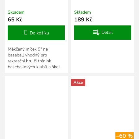
4BT
Skladem
Skladem
65 Kč
189 Kč
Detail
Do košíku
Měkčený míček 9" na
baseball vhodný pro
rekreační hru či trénink
baseballových klubů a škol.
Akce
–60 %