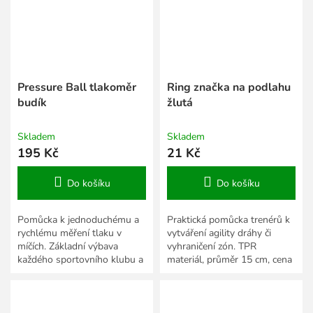
Pressure Ball tlakoměr
Ring značka na podlahu
budík
žlutá
Skladem
Skladem
195 Kč
21 Kč
Do košíku
Do košíku
Pomůcka k jednoduchému a
Praktická pomůcka trenérů k
rychlému měření tlaku v
vytváření agility dráhy či
míčích. Základní výbava
vyhraničení zón. TPR
každého sportovního klubu a
materiál, průměr 15 cm, cena
školy.
za 1 ks.