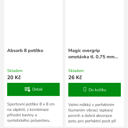
Absorb 8 potítko
Magic overgrip
omotávka tl. 0,75 mm
černá
Skladem
Skladem
20 Kč
26 Kč
Detail
Do košíku
Sportovní potítko 8 x 8 cm
Velmi měkký s perfektním
na zápěstí, z kombinace
tlumením vibrací, lepkavý
přírodní bavlny a
povrch a dobrá absorpce
syntetického polyesteru.
potu pro perfektní pocit při
Cena za 1 ks.
hře.