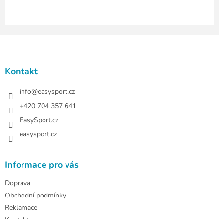
Z
á
p
a
Kontakt
t
í
info
@
easysport.cz
+420 704 357 641
EasySport.cz
easysport.cz
Informace pro vás
Doprava
Obchodní podmínky
Reklamace