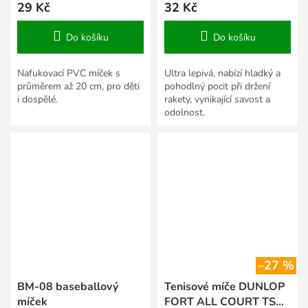
29 Kč
32 Kč
Do košíku
Do košíku
Nafukovací PVC míček s
Ultra lepivá, nabízí hladký a
průměrem až 20 cm, pro děti
pohodlný pocit při držení
i dospělé.
rakety, vynikající savost a
odolnost.
–27 %
BM-08 baseballový
Tenisové míče DUNLOP
míček
FORT ALL COURT TS