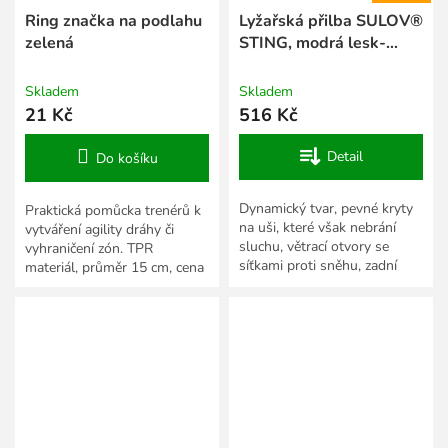
Ring značka na podlahu
Lyžařská přilba SULOV®
zelená
STING, modrá lesk-
kytka
Skladem
Skladem
21 Kč
516 Kč
Detail
Do košíku
Dynamický tvar, pevné kryty
Praktická pomůcka trenérů k
na uši, které však nebrání
vytváření agility dráhy či
sluchu, větrací otvory se
vyhraničení zón. TPR
síťkami proti sněhu, zadní
materiál, průměr 15 cm, cena
úchyt na brýle, fit systém.
za 1 ks.
Velikosti:...