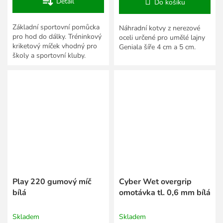
Detail
Do košíku
Základní sportovní pomůcka
Náhradní kotvy z nerezové
pro hod do dálky. Tréninkový
oceli určené pro umělé lajny
kriketový míček vhodný pro
Geniala šíře 4 cm a 5 cm.
školy a sportovní kluby.
Různé hmotnosti.
Play 220 gumový míč
Cyber Wet overgrip
bílá
omotávka tl. 0,6 mm bílá
Skladem
Skladem