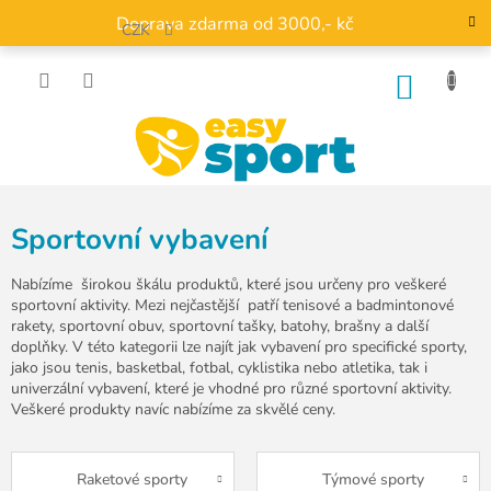
Přejít
Doprava zdarma od 3000,- kč
na
CZK
obsah
NÁKU
KOŠÍK
Sportovní vybavení
Nabízíme širokou škálu produktů, které jsou určeny pro veškeré
sportovní aktivity. Mezi nejčastější patří tenisové a badmintonové
rakety, sportovní obuv, sportovní tašky, batohy, brašny a další
doplňky. V této kategorii lze najít jak vybavení pro specifické sporty,
jako jsou tenis, basketbal, fotbal, cyklistika nebo atletika, tak i
univerzální vybavení, které je vhodné pro různé sportovní aktivity.
Veškeré produkty navíc nabízíme za skvělé ceny.
Raketové sporty
Týmové sporty