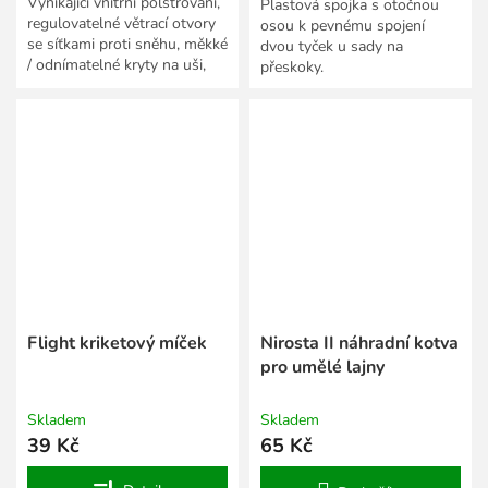
Vynikající vnitřní polstrování,
Plastová spojka s otočnou
regulovatelné větrací otvory
osou k pevnému spojení
se síťkami proti sněhu, měkké
dvou tyček u sady na
/ odnímatelné kryty na uši,
přeskoky.
vylepšená ochrana proti větru
v...
Flight kriketový míček
Nirosta II náhradní kotva
pro umělé lajny
Skladem
Skladem
39 Kč
65 Kč