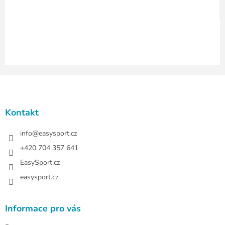
y
v
ý
p
i
s
u
Z
á
p
a
Kontakt
t
í
info
@
easysport.cz
+420 704 357 641
EasySport.cz
easysport.cz
Informace pro vás