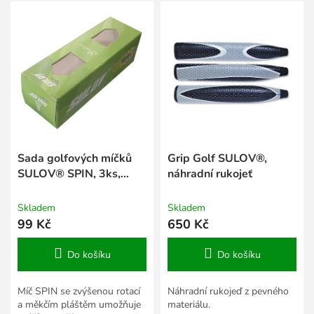
V
r
ý
o
p
d
i
u
s
k
p
t
r
ů
o
d
u
k
Sada golfových míčků
Grip Golf SULOV®,
t
SULOV® SPIN, 3ks,
náhradní rukojeť
ů
krabice
Skladem
Skladem
99 Kč
650 Kč
Do košíku
Do košíku
Míč SPIN se zvýšenou rotací
Náhradní rukojeď z pevného
a měkčím pláštěm umožňuje
materiálu.