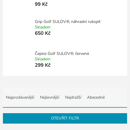
99 Kč
Grip Golf SULOV®, náhradní rukojeť
Skladem
650 Kč
Čepice Golf SULOV®, červená
Skladem
299 Kč
Ř
a
Nejprodávanější
Nejlevnější
Nejdražší
Abecedně
z
e
n
OTEVŘÍT FILTR
í
p