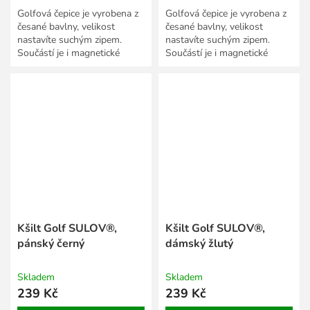
Golfová čepice je vyrobena z
Golfová čepice je vyrobena z
česané bavlny, velikost
česané bavlny, velikost
nastavíte suchým zipem.
nastavíte suchým zipem.
Součástí je i magnetické
Součástí je i magnetické
markovátko umístěné na
markovátko umístěné na
kšiltu.
kšiltu.
Kšilt Golf SULOV®,
Kšilt Golf SULOV®,
pánský černý
dámský žlutý
Skladem
Skladem
239 Kč
239 Kč