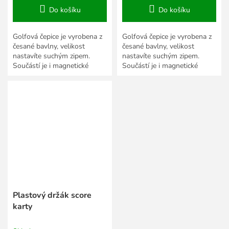
Do košíku
Do košíku
Golfová čepice je vyrobena z
Golfová čepice je vyrobena z
česané bavlny, velikost
česané bavlny, velikost
nastavíte suchým zipem.
nastavíte suchým zipem.
Součástí je i magnetické
Součástí je i magnetické
markovátko umístěné na
markovátko umístěné na
kšiltu.
kšiltu.
Plastový držák score
karty