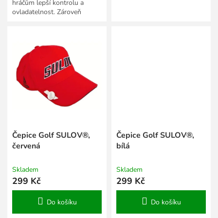
hráčům lepší kontrolu a
ovladatelnost. Zároveň
dodává měkčí pocit při
odpalu. - 3Ks v balení. -
Vysoce...
Čepice Golf SULOV®,
Čepice Golf SULOV®,
červená
bílá
Skladem
Skladem
299 Kč
299 Kč
Do košíku
Do košíku