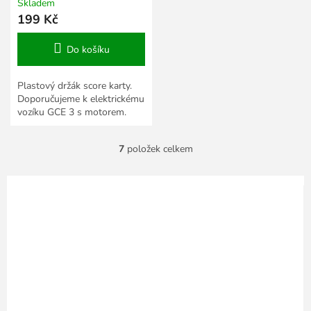
Skladem
199 Kč
Do košíku
Plastový držák score karty.
Doporučujeme k elektrickému
vozíku GCE 3 s motorem.
7
položek celkem
O
v
l
á
d
a
c
í
p
r
v
k