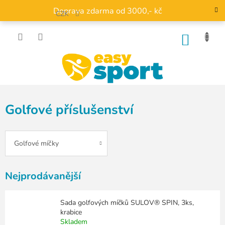
Přejít
Doprava zdarma od 3000,- kč
na
CZK
obsah
NÁKU
KOŠÍK
Golfové příslušenství
Golfové míčky
Nejprodávanější
Sada golfových míčků SULOV® SPIN, 3ks,
krabice
Skladem