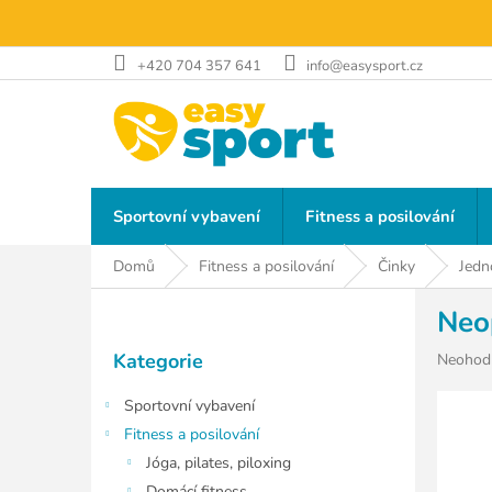
Přejít
na
obsah
+420 704 357 641
info@easysport.cz
Sportovní vybavení
Fitness a posilování
Domů
Fitness a posilování
Činky
Jedn
P
Neo
o
Přeskočit
s
Kategorie
Průměr
Neohod
kategorie
t
hodnoce
r
produkt
Sportovní vybavení
a
je
Fitness a posilování
n
0,0
Jóga, pilates, piloxing
z
n
5
Domácí fitness