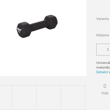
k.
Varianta
Můžeme d
Universá
materiál
Detailní 
TISK