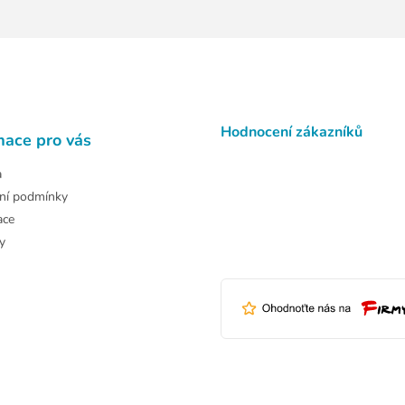
Hodnocení zákazníků
mace pro vás
a
ní podmínky
ace
y