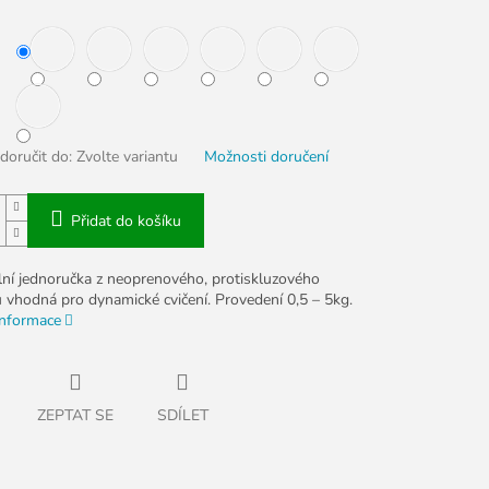
oručit do:
Zvolte variantu
Možnosti doručení
Přidat do košíku
lní jednoručka z neoprenového, protiskluzového
u vhodná pro dynamické cvičení. Provedení 0,5 – 5kg.
informace
ZEPTAT SE
SDÍLET