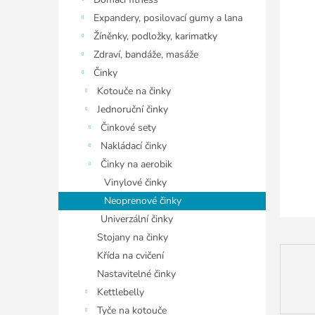
í
hvězdiče
p
Expandery, posilovací gumy a lana
a
Žíněnky, podložky, karimatky
n
Zdraví, bandáže, masáže
e
Činky
l
Kotouče na činky
Jednoruční činky
Činkové sety
Nakládací činky
Činky na aerobik
Vinylové činky
Neoprenové činky
Univerzální činky
Stojany na činky
Křída na cvičení
Nastavitelné činky
Kettlebelly
Tyče na kotouče