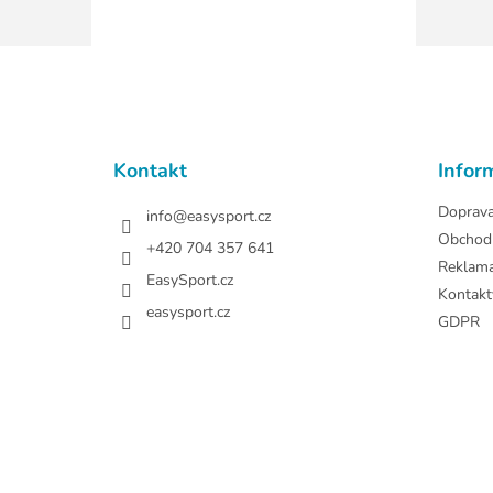
Z
á
p
a
t
Kontakt
Infor
í
Doprav
info
@
easysport.cz
Obchod
+420 704 357 641
Reklam
EasySport.cz
Kontakt
easysport.cz
GDPR