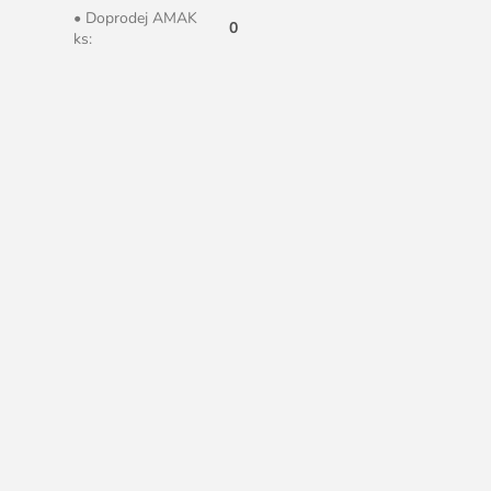
• Doprodej AMAK
0
ks
: