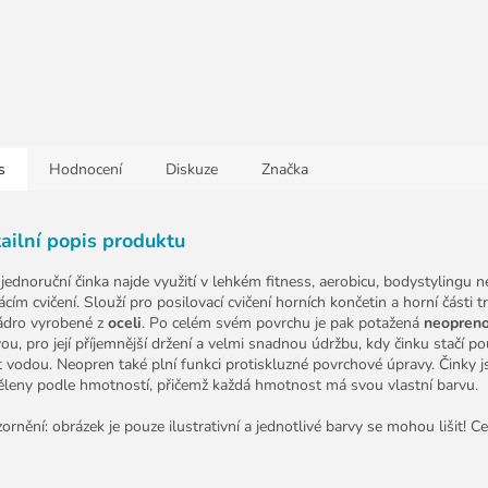
s
Hodnocení
Diskuze
Značka
ailní popis produktu
 jednoruční činka najde využití v lehkém fitness, aerobicu, bodystylingu n
cím cvičení. Slouží pro posilovací cvičení horních končetin a horní části t
ádro vyrobené z
oceli
. Po celém svém povrchu je pak potažená
neopren
vou, pro její příjemnější držení a velmi snadnou údržbu, kdy činku stačí p
 vodou. Neopren také plní funkci protiskluzné povrchové úpravy. Činky j
ěleny podle hmotností, přičemž každá hmotnost má svou vlastní barvu.
ornění: obrázek je pouze ilustrativní a jednotlivé barvy se mohou lišit! Ce