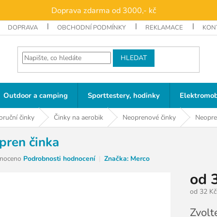
Doprava zdarma od 3000,- kč
DOPRAVA
OBCHODNÍ PODMÍNKY
REKLAMACE
KON
HLEDAT
Outdoor a camping
Sporttestery, hodinky
Elektromob
oruční činky
Činky na aerobik
Neoprenové činky
Neopre
pren činka
né
noceno
Podrobnosti hodnocení
Značka:
Merco
ní
od
u
od
32 Kč
Měrná
Zvolt
cena: