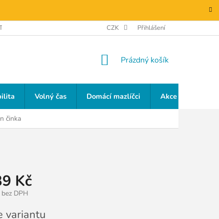
TAKTY
GDPR
CZK
Přihlášení
NÁKUPNÍ
Prázdný košík
KOŠÍK
ilita
Volný čas
Domácí mazlíčci
Akce a slevy
n činka
39 Kč
bez DPH
e variantu