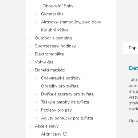
Obouruční činky
Gymnastika
Airtracky, trampolíny, plyo boxy
Kloubní výživa
Outdoor a camping
Sporttestery, hodinky
Popi
Elektromobilita
Volný čas
Det
Domácí mazlíčci
Chovatelské potřeby
Tato
domá
Ohrádky pro zvířata
má j
Dvířka a zábrany pro zvířata
vrst
Tašky a batohy na zvířata
omýt
rozd
Potřeby pro psy
Agility pomůcky pro zvířata
Upoz
Akce a slevy
Akční ceny 💥