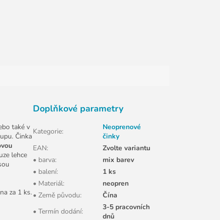
Doplňkové parametry
ebo také v
Neoprenové
Kategorie
:
rupu. Činka
činky
ovou
EAN
:
Zvolte variantu
ouze lehce
• barva
:
mix barev
sou
• balení
:
1 ks
• Materiál
:
neopren
na za 1 ks.
• Země původu
:
Čína
3-5 pracovních
• Termín dodání
:
dnů