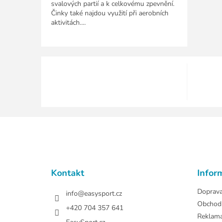
svalových partií a k celkovému zpevnění.
Činky také najdou využití při aerobních
aktivitách....
Z
á
p
a
t
Kontakt
Infor
í
Doprav
info
@
easysport.cz
Obchod
+420 704 357 641
Reklam