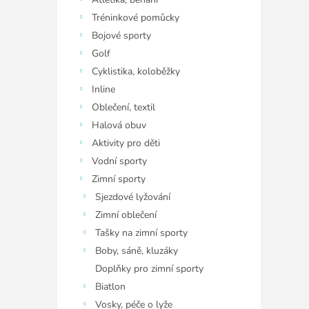
í
p
Tréninkové pomůcky
a
Bojové sporty
n
Golf
e
Cyklistika, koloběžky
l
Inline
Oblečení, textil
Halová obuv
Aktivity pro děti
Vodní sporty
Zimní sporty
Sjezdové lyžování
Zimní oblečení
Tašky na zimní sporty
Boby, sáně, kluzáky
Doplňky pro zimní sporty
Biatlon
Vosky, péče o lyže