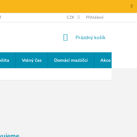
TAKTY
GDPR
CZK
Přihlášení
NÁKUPNÍ
Prázdný košík
KOŠÍK
ilita
Volný čas
Domácí mazlíčci
Akce a slevy
vujeme.