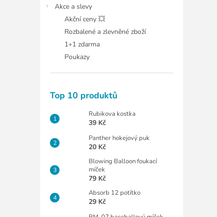
Akce a slevy
Akční ceny 💥
Rozbalené a zlevněné zboží
1+1 zdarma
Poukazy
Top 10 produktů
Rubikova kostka
39 Kč
Panther hokejový puk
20 Kč
Blowing Balloon foukací
míček
79 Kč
Absorb 12 potítko
29 Kč
BM-07 baseballový míček