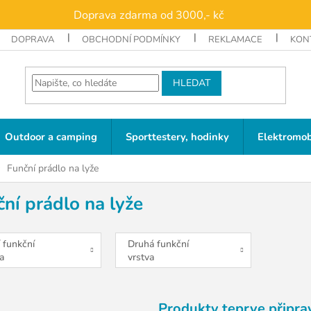
Doprava zdarma od 3000,- kč
DOPRAVA
OBCHODNÍ PODMÍNKY
REKLAMACE
KON
HLEDAT
Outdoor a camping
Sporttestery, hodinky
Elektromob
Funční prádlo na lyže
ní prádlo na lyže
 funkční
Druhá funkční
a
vrstva
Produkty teprve připra