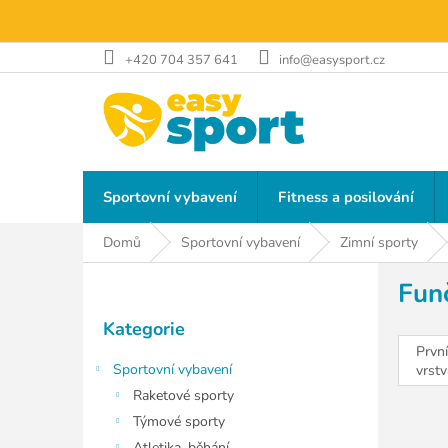
Přejít
na
obsah
+420 704 357 641
info@easysport.cz
Sportovní vybavení
Fitness a posilování
Domů
Sportovní vybavení
Zimní sporty
P
Funč
o
Přeskočit
s
Kategorie
kategorie
t
První
r
Sportovní vybavení
vrstv
a
Raketové sporty
n
Týmové sporty
n
Atletika, běhání