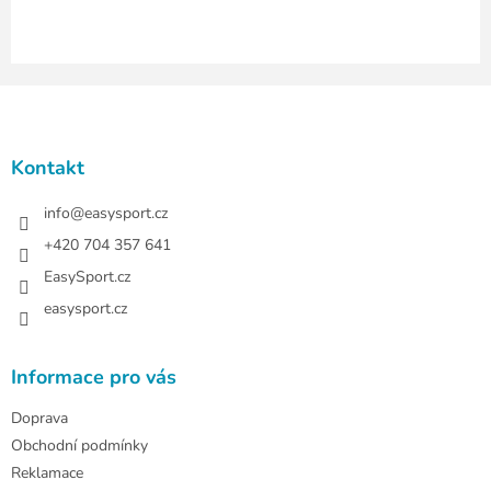
i
s
u
Z
á
p
a
Kontakt
t
í
info
@
easysport.cz
+420 704 357 641
EasySport.cz
easysport.cz
Informace pro vás
Doprava
Obchodní podmínky
Reklamace