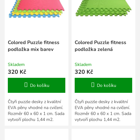
s
k
p
t
r
ů
o
d
u
k
Colored Puzzle fitness
Colored Puzzle fitness
t
podložka mix barev
podložka zelená
ů
Skladem
Skladem
320 Kč
320 Kč
Do košíku
Do košíku
Čtyři puzzle desky z kvalitní
Čtyři puzzle desky z kvalitní
EVA pěny vhodné na cvičení.
EVA pěny vhodné na cvičení.
Rozměr 60 x 60 x 1 cm. Sada
Rozměr 60 x 60 x 1 cm. Sada
vytvoří plochu 1,44 m2.
vytvoří plochu 1,44 m2.