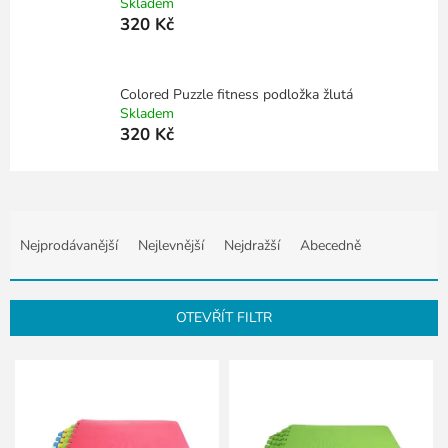
Skladem
320 Kč
Colored Puzzle fitness podložka žlutá
Skladem
320 Kč
Ř
a
Nejprodávanější
Nejlevnější
Nejdražší
Abecedně
z
e
n
OTEVŘÍT FILTR
í
p
V
r
ý
o
p
d
i
u