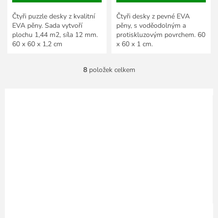
Čtyři puzzle desky z kvalitní
Čtyři desky z pevné EVA
EVA pěny. Sada vytvoří
pěny, s voděodolným a
plochu 1,44 m2, síla 12 mm.
protiskluzovým povrchem. 60
60 x 60 x 1,2 cm
x 60 x 1 cm.
8
položek celkem
O
v
l
á
d
a
c
í
p
r
v
k
y
v
ý
p