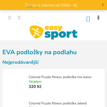
Přejít
Doprava zdarma od 3000,- kč
na
CZK
obsah
NÁKU
KOŠÍK
EVA podložky na podlahu
Nejprodávanější
Colored Puzzle fitness podložka mix barev
Skladem
320 Kč
Colored Puzzle fitness podložka zelená