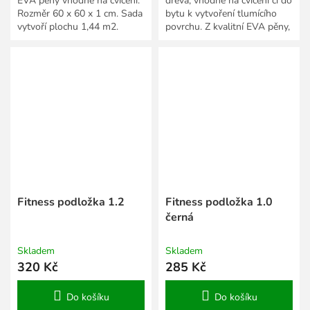
EVA pěny vhodné na cvičení.
dřeva, vhodné na cvičení či do
Rozměr 60 x 60 x 1 cm. Sada
bytu k vytvoření tlumícího
vytvoří plochu 1,44 m2.
povrchu. Z kvalitní EVA pěny,
voděodolné, balení 4 ks. 60 x
60 x 1 cm.
Fitness podložka 1.2
Fitness podložka 1.0
černá
Skladem
Skladem
320 Kč
285 Kč
Do košíku
Do košíku