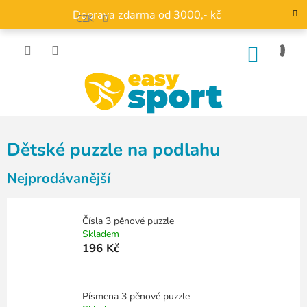
Přejít
Doprava zdarma od 3000,- kč
na
CZK
obsah
NÁKU
KOŠÍK
Dětské puzzle na podlahu
Nejprodávanější
Čísla 3 pěnové puzzle
Skladem
196 Kč
Písmena 3 pěnové puzzle