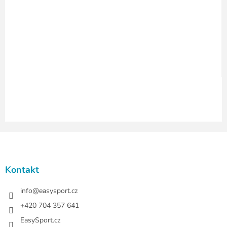
í
p
r
v
k
y
v
ý
p
i
s
u
Z
á
p
a
Kontakt
t
í
info
@
easysport.cz
+420 704 357 641
EasySport.cz