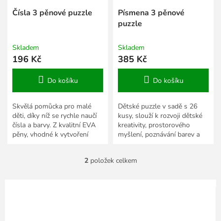
u
k
Čísla 3 pěnové puzzle
Písmena 3 pěnové
t
puzzle
ů
Skladem
Skladem
196 Kč
385 Kč
Do košíku
Do košíku
Skvělá pomůcka pro malé
Dětské puzzle v sadě s 26
děti, díky níž se rychle naučí
kusy, slouží k rozvoji dětské
čísla a barvy. Z kvalitní EVA
kreativity, prostorového
pěny, vhodné k vytvoření
myšlení, poznávání barev a
hrací plochy.
učení se abecedy.
2
položek celkem
O
v
l
á
d
a
c