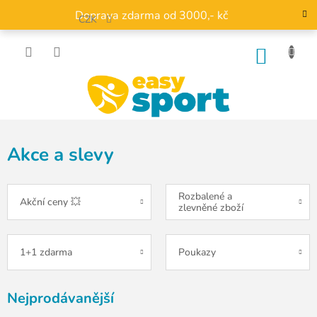
Přejít
Doprava zdarma od 3000,- kč
na
CZK
obsah
NÁKU
KOŠÍK
Akce a slevy
Rozbalené a
Akční ceny 💥
zlevněné zboží
1+1 zdarma
Poukazy
Nejprodávanější