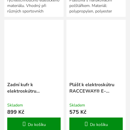
rychleschnoucího elastického
Plastová s nafukovacím
materiálu. Vhodný při
polštářkem. Materiál:
různých sportovních
polypropylen, polyester
aktivitách, ale rovněž pro
Rozměr: 90x180 cm.
běžné nošení. Chrání hlavu,...
Zadní kufr k
Plášť k elektroskútru
elektroskútru
RACCEWAY® E-
RACCEWAY® E-
FICHTL®, rozměr 16x3"
BABETA®, zelený
Skladem
Skladem
899 Kč
575 Kč
Do košíku
Do košíku