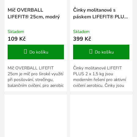
Míč OVERBALL
Činky molitanové s
LIFEFIT® 25cm, modrý
páskem LIFEFIT® PLUS
2x1,5 kg
Skladem
Skladem
109 Kč
399 Kč
Do košíku
Do košíku
Míč OVERBALL LIFEFIT
Činky molitanové LIFEFIT
25cm je míč pro široké využití
PLUS 2 x 1,5 kg jsou
při posilování, strečingu,
moderním řešení pro aktivní
balančním cvičení, pro aerobic
cvičení aerobicu. Činky jsou
i gymnastiku.
potaženy vrstvou speciálního
jemného molitanu a jsou...