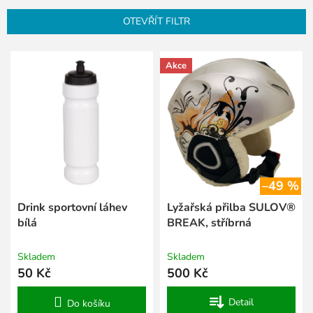
n
OTEVŘÍT FILTR
í
p
V
r
Akce
ý
o
p
d
i
u
s
k
p
t
r
ů
o
d
–49 %
u
k
Drink sportovní láhev
Lyžařská přilba SULOV®
t
bílá
BREAK, stříbrná
ů
Skladem
Skladem
50 Kč
500 Kč
Detail
Do košíku