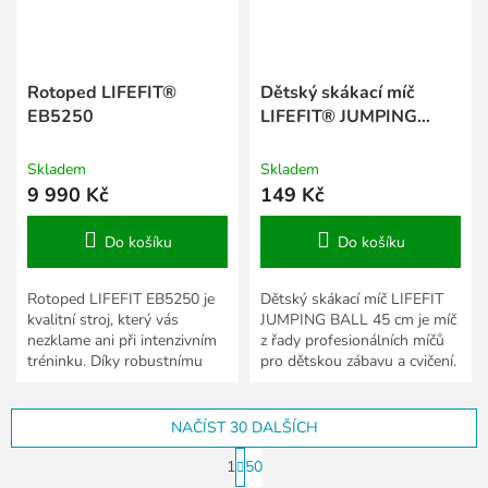
Rotoped LIFEFIT®
Dětský skákací míč
EB5250
LIFEFIT® JUMPING
BALL 45 cm, růžový
Skladem
Skladem
9 990 Kč
149 Kč
Do košíku
Do košíku
Rotoped LIFEFIT EB5250 je
Dětský skákací míč LIFEFIT
kvalitní stroj, který vás
JUMPING BALL 45 cm je míč
nezklame ani při intenzivním
z řady profesionálních míčů
tréninku. Díky robustnímu
pro dětskou zábavu a cvičení.
rámu je velice stabilní a
Dětský skákací míč LIFEFIT
unese až 110 kg. Pro...
45 cm je opatřen...
NAČÍST 30 DALŠÍCH
S
1
50
t
O