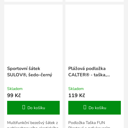
Sportovní šátek
Plážová podložka
SULOV®, šedo-černý
CALTER® - taška,
plastová, modrá
Skladem
Skladem
99 Kč
119 Kč
Do košíku
Do košíku
Multifunkční bezešvý šátek z
Podložka Taška FUN