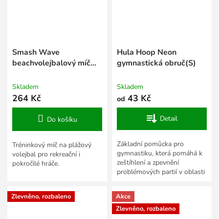
Smash Wave
Hula Hoop Neon
beachvolejbalový míč
gymnastická obruč(S)
oranžová
Skladem
Skladem
264 Kč
43 Kč
od
Detail
Do košíku
Základní pomůcka pro
Tréninkový míč na plážový
gymnastiku, která pomáhá k
volejbal pro rekreační i
zeštíhlení a zpevnění
pokročilé hráče.
problémových partií v oblasti
pánve.
Zlevněno, rozbaleno
Akce
Zlevněno, rozbaleno