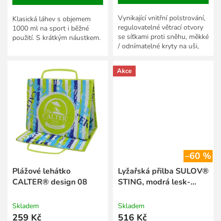
Vynikající vnitřní polstrování,
Klasická láhev s objemem
regulovatelné větrací otvory
1000 ml na sport i běžné
se síťkami proti sněhu, měkké
použití. S krátkým náustkem.
/ odnímatelné kryty na uši,
vylepšená ochrana proti větru
v...
Akce
–60 %
Plážové lehátko
Lyžařská přilba SULOV®
CALTER® design 08
STING, modrá lesk-
kytka
Skladem
Skladem
259 Kč
516 Kč