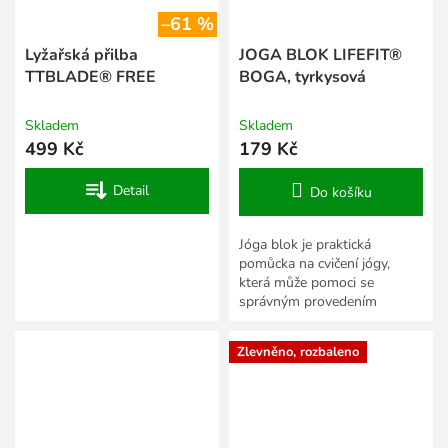
–61 %
Lyžařská přilba
JOGA BLOK LIFEFIT®
TTBLADE® FREE
BOGA, tyrkysová
Skladem
Skladem
499 Kč
179 Kč
Detail
Do košíku
Jóga blok je praktická
pomůcka na cvičení jógy,
která může pomoci se
správným provedením
různých asán. Zvláště u pozic
v sedě podporuje správné
Zlevněno, rozbaleno
držení...