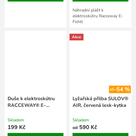
Náhradní plášť k
elektroskútru Racceway E-
Fichtl
Akce
–54 %
až
Duše k elektroskútru
Lyžařská přilba SULOV®
RACCEWAY® E-
AIR, červená lesk-kytka
BABETA®, rozměr
18x2,5"
Skladem
Skladem
199 Kč
590 Kč
od