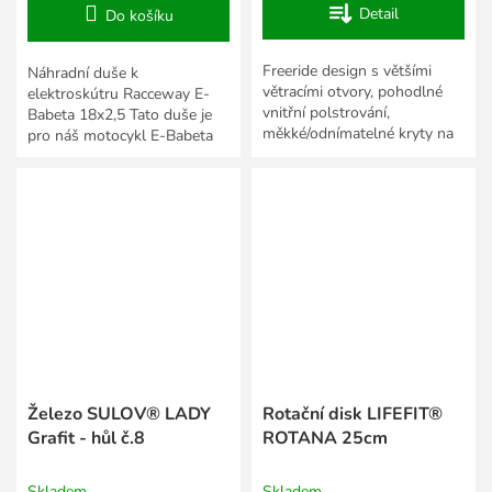
Detail
Do košíku
Freeride design s většími
Náhradní duše k
větracími otvory, pohodlné
elektroskútru Racceway E-
vnitřní polstrování,
Babeta 18x2,5 Tato duše je
měkké/odnímatelné kryty na
pro náš motocykl E-Babeta
uši, větrací otvory se síťkami
18x2,5, doporučený tlak pro
proti sněhu, zadní úchyt...
nafouknutí najdete na plášti.
Železo SULOV® LADY
Rotační disk LIFEFIT®
Grafit - hůl č.8
ROTANA 25cm
Skladem
Skladem