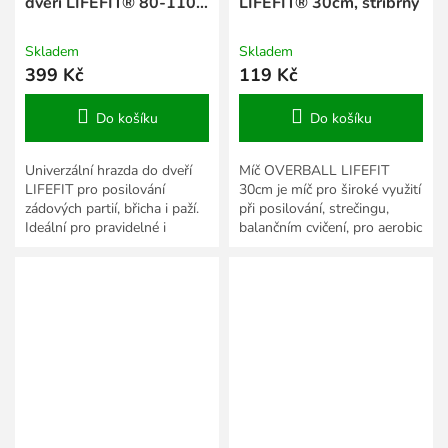
dveří LIFEFIT® 80-110
LIFEFIT® 30cm, stříbrný
cm
Skladem
Skladem
399 Kč
119 Kč
Do košíku
Do košíku
Univerzální hrazda do dveří
Míč OVERBALL LIFEFIT
LIFEFIT pro posilování
30cm je míč pro široké využití
zádových partií, břicha i paží.
při posilování, strečingu,
Ideální pro pravidelné i
balančním cvičení, pro aerobic
občasné posilování doma či v
i gymnastiku.
domácí posilovně.