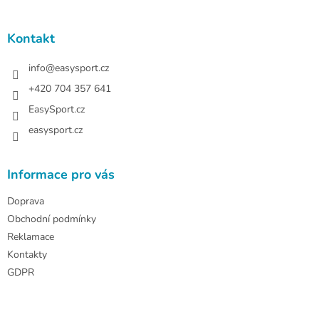
á
p
a
Kontakt
t
í
info
@
easysport.cz
+420 704 357 641
EasySport.cz
easysport.cz
Informace pro vás
Doprava
Obchodní podmínky
Reklamace
Kontakty
GDPR