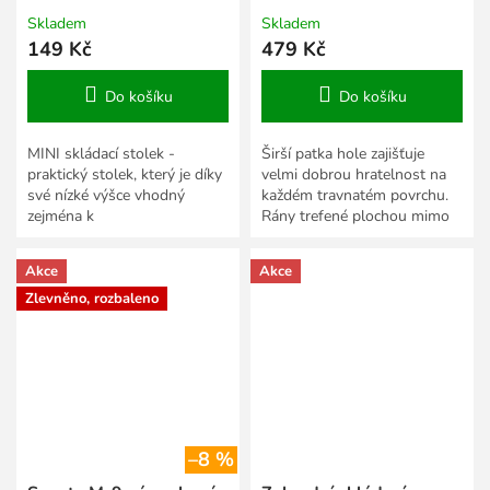
Skladem
Skladem
149 Kč
479 Kč
Do košíku
Do košíku
MINI skládací stolek -
Širší patka hole zajišťuje
praktický stolek, který je díky
velmi dobrou hratelnost na
své nízké výšce vhodný
každém travnatém povrchu.
zejména k
Rány trefené plochou mimo
zahradním/plážovým
sweetspot nebudou ztrácet
lehátkům - maximální
na razanci a...
Akce
Akce
nosnost: 15 kg - celkové...
Zlevněno, rozbaleno
–8 %