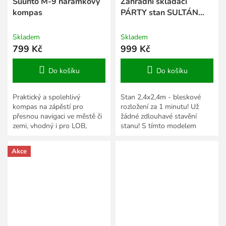
Suunto M-9 náramkový
Zahradní skládací
kompas
PÁRTY stan SULTÁN
2,4x2,4m, zelený
Skladem
Skladem
799 Kč
999 Kč
Do košíku
Do košíku
Praktický a spolehlivý
Stan 2,4x2,4m - bleskové
kompas na zápěstí pro
rozložení za 1 minutu! Už
přesnou navigaci ve městě či
žádné zdlouhavé stavění
zemi, vhodný i pro LOB,
stanu! S tímto modelem
MTBO.
zvládnete postavit i složit
prostorný přístřešek během...
Akce