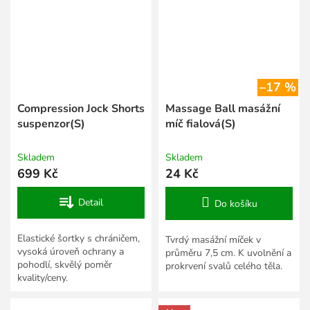
–17 %
Compression Jock Shorts
Massage Ball masážní
suspenzor(S)
míč fialová(S)
Skladem
Skladem
699 Kč
24 Kč
Detail
Do košíku
Elastické šortky s chráničem,
Tvrdý masážní míček v
vysoká úroveň ochrany a
průměru 7,5 cm. K uvolnění a
pohodlí, skvělý poměr
prokrvení svalů celého těla.
kvality/ceny.