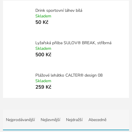
Drink sportovní láhev bílá
Skladem
50 Kč
Lyžařská přilba SULOV® BREAK, stříbrná
Skladem
500 Kč
Plážové lehátko CALTER® design 08
Skladem
259 Kč
Ř
a
Nejprodávanější
Nejlevnější
Nejdražší
Abecedně
z
e