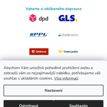
Vyberte si oblíbeného dopravce
Abychom Vám umožnili pohodlné prohlížení webu a
zobrazili vám co nejzajímavější nabídku, potřebujeme váš
souhlas s ukládáním cookies.
Více informací
Vytvořil Shoptet
Nastavení
Copyright 2026
EasySport.cz
. Všechna práva vyhrazena.
Upravit
Odmítnout
Souhlasím
nastavení cookies