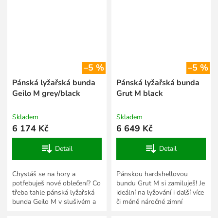
–5 %
–5 %
Pánská lyžařská bunda
Pánská lyžařská bunda
Geilo M grey/black
Grut M black
Skladem
Skladem
6 174 Kč
6 649 Kč
Detail
Detail
Chystáš se na hory a
Pánskou hardshellovou
potřebuješ nové oblečení? Co
bundu Grut M si zamiluješ! Je
třeba tahle pánská lyžařská
ideální na lyžování i další více
bunda Geilo M v slušivém a
či méně náročné zimní
funkčním střihu? Ušili jsme ji
sportovní aktivity, při kterých