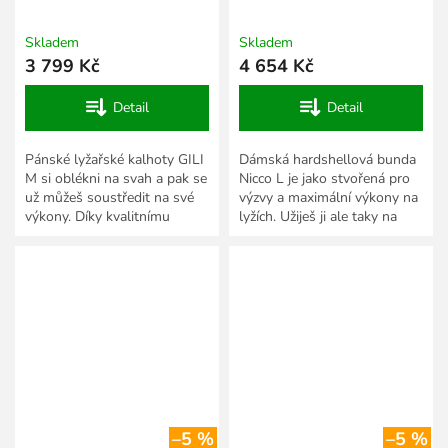
mint/turquoise
Skladem
Skladem
3 799 Kč
4 654 Kč
Detail
Detail
Pánské lyžařské kalhoty GILI
Dámská hardshellová bunda
M si oblékni na svah a pak se
Nicco L je jako stvořená pro
už můžeš soustředit na své
výzvy a maximální výkony na
výkony. Díky kvalitnímu
lyžích. Užiješ ji ale taky na
materiálu s voděodolnou
procházkách městem nebo
membránou se v nich...
výletech do přírody....
–5 %
–5 %