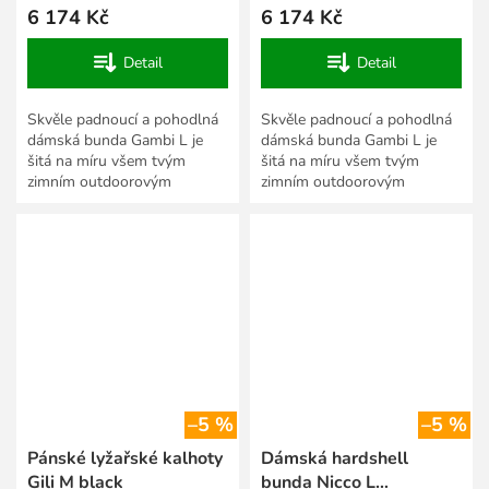
6 174 Kč
6 174 Kč
Detail
Detail
Skvěle padnoucí a pohodlná
Skvěle padnoucí a pohodlná
dámská bunda Gambi L je
dámská bunda Gambi L je
šitá na míru všem tvým
šitá na míru všem tvým
zimním outdoorovým
zimním outdoorovým
aktivitám i v těch
aktivitám i v těch
nejnáročnějších podmínkách.
nejnáročnějších podmínkách.
Můžeš v ní...
Můžeš v ní...
–5 %
–5 %
Pánské lyžařské kalhoty
Dámská hardshell
Gili M black
bunda Nicco L