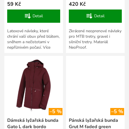
59 Kč
420 Kč
Detail
Detail
Latexové návleky, které
Zkrácené neoprenové návleky
chrání vaší obuv před blátem,
pro MTB tretry, gravel i
sněhem a nečistotami v
silniční tretry. Materiál
nepříznivém počasí. Více
NeoProof.
velikostí.
–5 %
–5 %
Dámská lyžařská bunda
Pánská lyžařská bunda
Gato L dark bordo
Grut M faded green