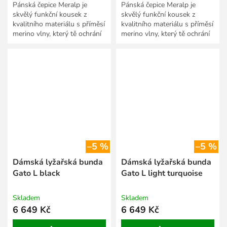
Pánská čepice Meralp je
Pánská čepice Meralp je
skvělý funkční kousek z
skvělý funkční kousek z
kvalitního materiálu s příměsí
kvalitního materiálu s příměsí
merino vlny, který tě ochrání
merino vlny, který tě ochrání
před chladem i větrem.
před chladem i větrem.
Merino je přírodní...
Merino je přírodní...
–5 %
–5 %
Dámská lyžařská bunda
Dámská lyžařská bunda
Gato L black
Gato L light turquoise
Skladem
Skladem
6 649 Kč
6 649 Kč