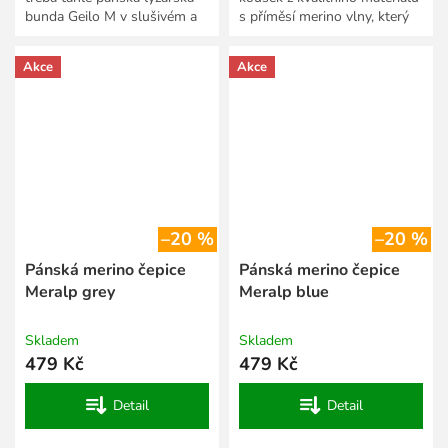
bunda Geilo M v slušivém a
s příměsí merino vlny, který
funkčním střihu? Ušili jsme ji
tě ochrání před chladem i
z kvalitního...
větrem. Merino je...
Akce
Akce
–20 %
–20 %
Pánská merino čepice
Pánská merino čepice
Meralp grey
Meralp blue
Skladem
Skladem
479 Kč
479 Kč
Detail
Detail