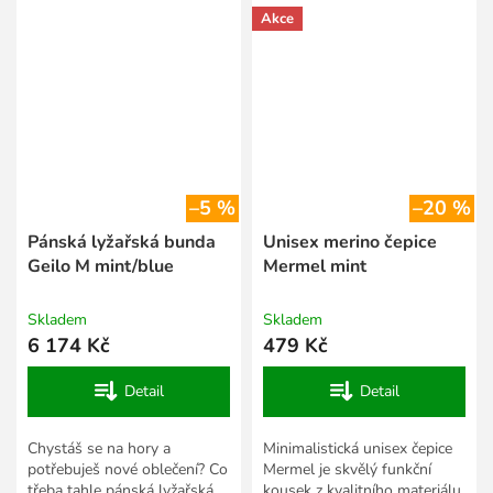
z kvalitního...
ti umožní...
Akce
–5 %
–20 %
Pánská lyžařská bunda
Unisex merino čepice
Geilo M mint/blue
Mermel mint
Skladem
Skladem
6 174 Kč
479 Kč
Detail
Detail
Chystáš se na hory a
Minimalistická unisex čepice
potřebuješ nové oblečení? Co
Mermel je skvělý funkční
třeba tahle pánská lyžařská
kousek z kvalitního materiálu