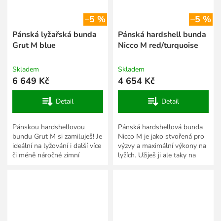
–5 %
–5 %
Pánská lyžařská bunda
Pánská hardshell bunda
Grut M blue
Nicco M red/turquoise
Skladem
Skladem
6 649 Kč
4 654 Kč
Detail
Detail
Pánskou hardshellovou
Pánská hardshellová bunda
bundu Grut M si zamiluješ! Je
Nicco M je jako stvořená pro
ideální na lyžování i další více
výzvy a maximální výkony na
či méně náročné zimní
lyžích. Užiješ ji ale taky na
sportovní aktivity, při kterých
procházkách městem nebo
ti umožní...
výletech do přírody....