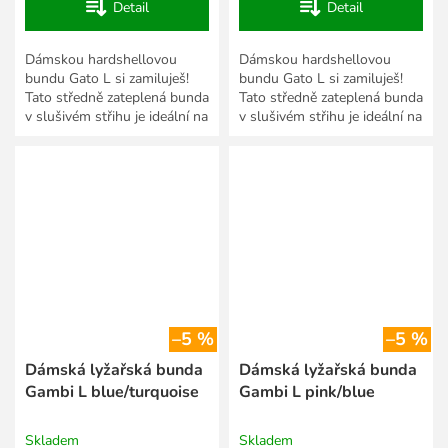
Detail
Detail
Dámskou hardshellovou
Dámskou hardshellovou
bundu Gato L si zamiluješ!
bundu Gato L si zamiluješ!
Tato středně zateplená bunda
Tato středně zateplená bunda
v slušivém střihu je ideální na
v slušivém střihu je ideální na
lyžování, běžky i další více či
lyžování, běžky i další více či
méně náročné...
méně náročné...
–5 %
–5 %
Dámská lyžařská bunda
Dámská lyžařská bunda
Gambi L blue/turquoise
Gambi L pink/blue
Skladem
Skladem