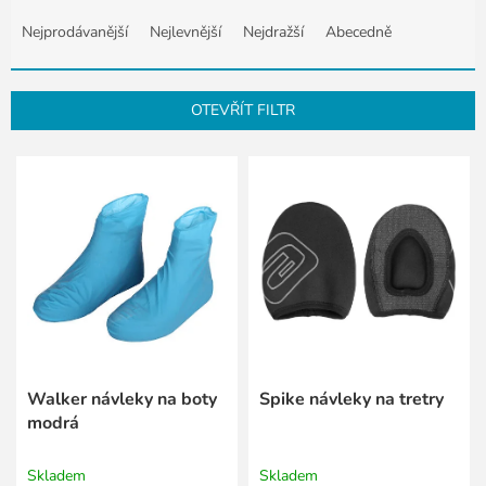
Ř
a
Nejprodávanější
Nejlevnější
Nejdražší
Abecedně
z
e
n
OTEVŘÍT FILTR
í
p
V
r
ý
o
p
d
i
u
s
k
p
t
r
ů
o
d
u
k
Walker návleky na boty
Spike návleky na tretry
t
modrá
ů
Skladem
Skladem