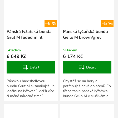
–5 %
–5 %
Pánská lyžařská bunda
Pánská lyžařská bunda
Grut M faded mint
Geilo M brown/grey
Skladem
Skladem
6 649 Kč
6 174 Kč
Detail
Detail
Pánskou hardshellovou
Chystáš se na hory a
bundu Grut M si zamiluješ! Je
potřebuješ nové oblečení? Co
ideální na lyžování i další více
třeba tahle pánská lyžařská
či méně náročné zimní
bunda Geilo M v slušivém a
sportovní aktivity, při kterých
funkčním střihu? Ušili jsme ji
ti umožní...
z kvalitního...