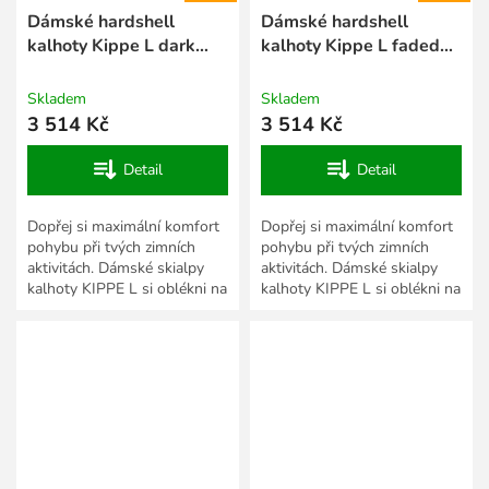
Dámské hardshell
Dámské hardshell
kalhoty Kippe L dark
kalhoty Kippe L faded
grey
turquoise
Skladem
Skladem
3 514 Kč
3 514 Kč
Detail
Detail
Dopřej si maximální komfort
Dopřej si maximální komfort
pohybu při tvých zimních
pohybu při tvých zimních
aktivitách. Dámské skialpy
aktivitách. Dámské skialpy
kalhoty KIPPE L si oblékni na
kalhoty KIPPE L si oblékni na
zasněžené svahy, na bílou
zasněžené svahy, na bílou
stopu, či náročnější...
stopu, či náročnější...