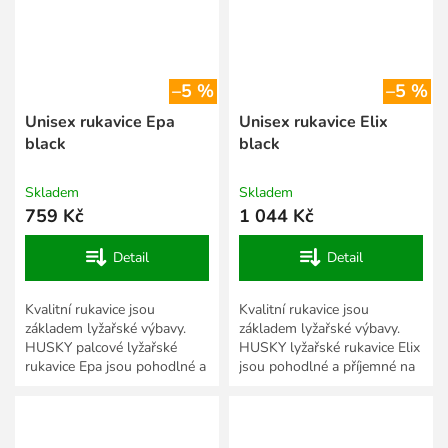
–5 %
–5 %
Unisex rukavice Epa
Unisex rukavice Elix
black
black
Skladem
Skladem
759 Kč
1 044 Kč
Detail
Detail
Kvalitní rukavice jsou
Kvalitní rukavice jsou
základem lyžařské výbavy.
základem lyžařské výbavy.
HUSKY palcové lyžařské
HUSKY lyžařské rukavice Elix
rukavice Epa jsou pohodlné a
jsou pohodlné a příjemné na
příjemné na nošení a díky
nošení a díky kvalitnímu
kvalitnímu materiálu ti...
materiálu ti zajistí...