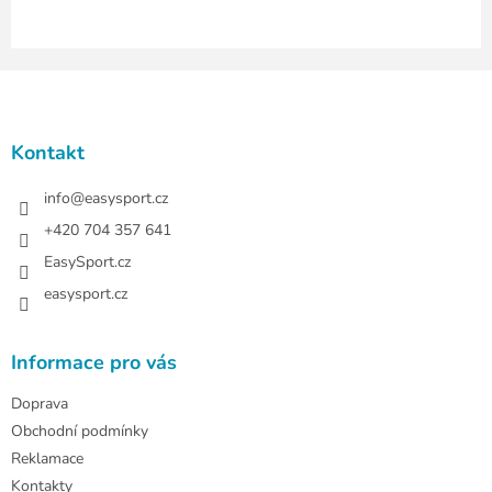
Z
á
p
a
Kontakt
t
í
info
@
easysport.cz
+420 704 357 641
EasySport.cz
easysport.cz
Informace pro vás
Doprava
Obchodní podmínky
Reklamace
Kontakty