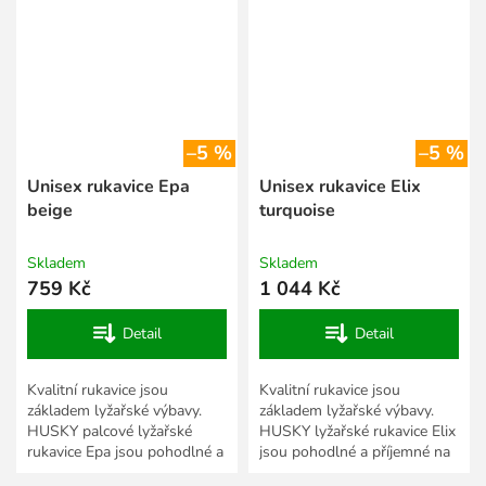
–5 %
–5 %
Unisex rukavice Epa
Unisex rukavice Elix
beige
turquoise
Skladem
Skladem
759 Kč
1 044 Kč
Detail
Detail
Kvalitní rukavice jsou
Kvalitní rukavice jsou
základem lyžařské výbavy.
základem lyžařské výbavy.
HUSKY palcové lyžařské
HUSKY lyžařské rukavice Elix
rukavice Epa jsou pohodlné a
jsou pohodlné a příjemné na
příjemné na nošení a díky
nošení a díky kvalitnímu