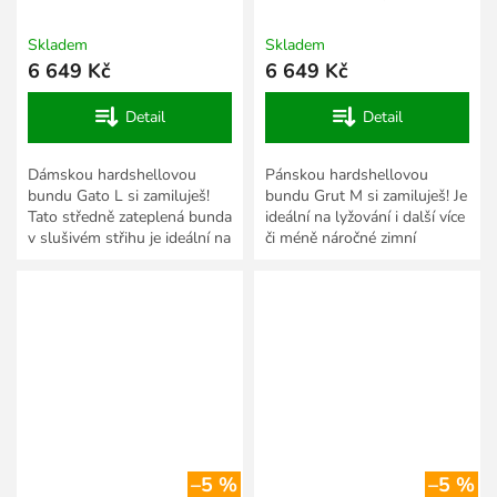
Skladem
Skladem
6 649 Kč
6 649 Kč
Detail
Detail
Dámskou hardshellovou
Pánskou hardshellovou
bundu Gato L si zamiluješ!
bundu Grut M si zamiluješ! Je
Tato středně zateplená bunda
ideální na lyžování i další více
v slušivém střihu je ideální na
či méně náročné zimní
lyžování, běžky i další více či
sportovní aktivity, při kterých
méně náročné...
ti umožní...
–5 %
–5 %