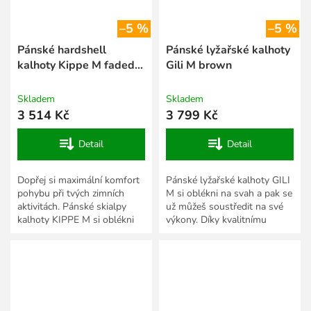
–5 %
–5 %
Pánské hardshell
Pánské lyžařské kalhoty
kalhoty Kippe M faded
Gili M brown
turquoise
Skladem
Skladem
3 514 Kč
3 799 Kč
Detail
Detail
Dopřej si maximální komfort
Pánské lyžařské kalhoty GILI
pohybu při tvých zimních
M si oblékni na svah a pak se
aktivitách. Pánské skialpy
už můžeš soustředit na své
kalhoty KIPPE M si oblékni
výkony. Díky kvalitnímu
na zasněžené svahy, na bílou
materiálu s voděodolnou
stopu, či náročnější...
membránou se v nich...