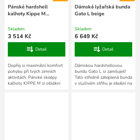
Pánské hardshell
Dámská lyžařská bunda
kalhoty Kippe M
Gato L beige
blue/black
Skladem
Skladem
3 514 Kč
6 649 Kč
Detail
Detail
Dopřej si maximální komfort
Dámskou hardshellovou
pohybu při tvých zimních
bundu Gato L si zamiluješ!
aktivitách. Pánské skialpy
Tato středně zateplená bunda
kalhoty KIPPE M si oblékni
v slušivém střihu je ideální na
na zasněžené svahy, na bílou
lyžování, běžky i další více či
stopu, či náročnější...
méně náročné...