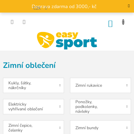
Přejít
Doprava zdarma od 3000,- kč
na
CZK
obsah
NÁKU
KOŠÍK
Zimní oblečení
Kukly, šátky,
Zimní rukavice
nákrčníky
Ponožky,
Elektricky
podkolenky,
vyhřívané oblečení
návleky
Zimní čepice,
Zimní bundy
čelenky