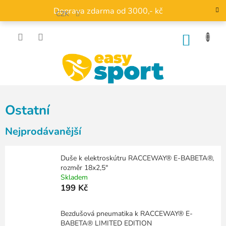
Přejít
Doprava zdarma od 3000,- kč
na
CZK
obsah
NÁKU
KOŠÍK
Ostatní
Nejprodávanější
Duše k elektroskútru RACCEWAY® E-BABETA®,
rozměr 18x2,5"
Skladem
199 Kč
Bezdušová pneumatika k RACCEWAY® E-
BABETA® LIMITED EDITION