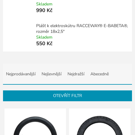
Skladem
990 Kč
Plášť k elektroskútru RACCEWAY® E-BABETA®,
rozměr 18x2,5"
Skladem
550 Kč
Ř
a
Nejprodávanější
Nejlevnější
Nejdražší
Abecedně
z
e
n
OTEVŘÍT FILTR
í
p
V
r
ý
o
p
d
i
u