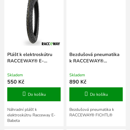
Plášť k elektroskútru
Bezdušová pneumatika
RACCEWAY® E-
k RACCEWAY®
BABETA®, rozměr
FICHTL®
18x2,5"
Skladem
Skladem
550 Kč
890 Kč
Do košíku
Do košíku
Náhradní plášť k
Bezdušová pneumatika k
elektroskútru Racceway E-
RACCEWAY® FICHTL®
Babeta