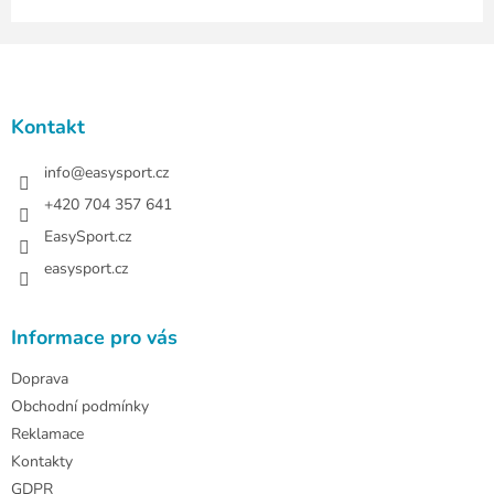
u
Z
á
p
a
Kontakt
t
í
info
@
easysport.cz
+420 704 357 641
EasySport.cz
easysport.cz
Informace pro vás
Doprava
Obchodní podmínky
Reklamace
Kontakty
GDPR