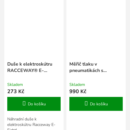
Duše k elektroskútru
Měřič tlaku v
RACCEWAY® E-
pneumatikách s
FICHTL®, rozměr 16x3"
displejem RACCEWAY®
Skladem
Skladem
273 Kč
990 Kč
Do košíku
Do košíku
Náhradní duše k
elektroskútru Racceway E-