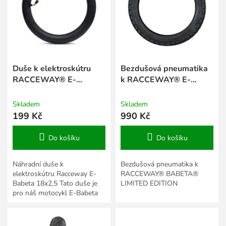
s
k
p
t
r
ů
o
d
u
k
Duše k elektroskútru
Bezdušová pneumatika
t
RACCEWAY® E-
k RACCEWAY® E-
ů
BABETA®, rozměr
BABETA® LIMITED
18x2,5"
EDITION
Skladem
Skladem
199 Kč
990 Kč
Do košíku
Do košíku
Náhradní duše k
Bezdušová pneumatika k
elektroskútru Racceway E-
RACCEWAY® BABETA®
Babeta 18x2,5 Tato duše je
LIMITED EDITION
pro náš motocykl E-Babeta
18x2,5, doporučený tlak pro
nafouknutí najdete na plášti.