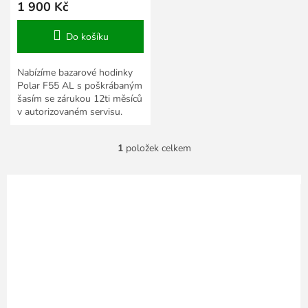
1 900 Kč
Do košíku
Nabízíme bazarové hodinky
Polar F55 AL s poškrábaným
šasím se zárukou 12ti měsíců
v autorizovaném servisu.
Součástí dodávky jsou pouze
hodinky kompatibilní...
1
položek celkem
O
v
l
á
d
a
c
í
p
r
v
k