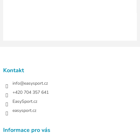
y
v
ý
p
i
s
u
Z
á
p
a
Kontakt
t
í
info
@
easysport.cz
+420 704 357 641
EasySport.cz
easysport.cz
Informace pro vás