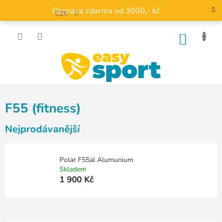
Přejít
Doprava zdarma od 3000,- kč
na
CZK
obsah
NÁKU
KOŠÍK
F55 (fitness)
Nejprodávanější
Polar F55al Alumunium
Skladem
1 900 Kč