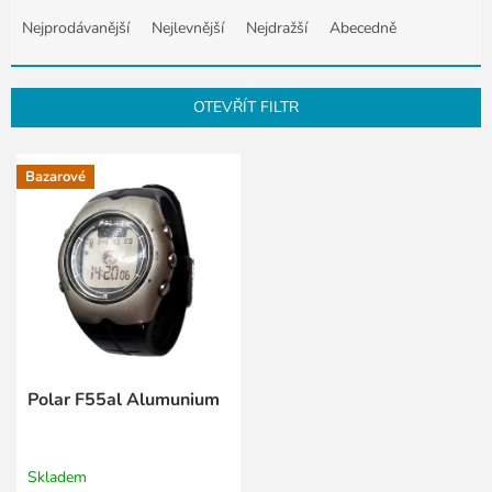
Ř
a
Nejprodávanější
Nejlevnější
Nejdražší
Abecedně
z
e
n
OTEVŘÍT FILTR
í
p
V
r
Bazarové
ý
o
p
d
i
u
s
k
p
t
r
ů
o
d
u
k
Polar F55al Alumunium
t
ů
Skladem