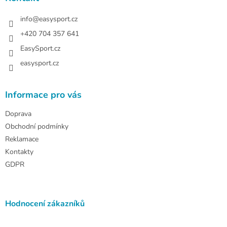
t
í
info
@
easysport.cz
+420 704 357 641
EasySport.cz
easysport.cz
Informace pro vás
Doprava
Obchodní podmínky
Reklamace
Kontakty
GDPR
Hodnocení zákazníků