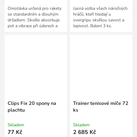
Omotávka určená pro rakety
Jasná volba všech náročných
se standardním a dlouhým
hráčů, kteří hledají u
držadlem. Skvěle absorbuje
overgripu skvělou savost a
pot a vibrace při úderech a
lepivost. Balení 3 ks.
tím výrazně zvyšuje
ovladatelnost rakety....
Clips Fix 20 spony na
Trainer tenisové míče 72
plachtu
ks
Skladem
Skladem
77 Kč
2 685 Kč