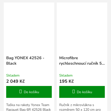
Bag YONEX 42526 -
Microfibre
Black
rychleschnoucí ručník 50
x 120 cm modrá
Skladem
Skladem
2 049 Kč
195 Kč
Do košíku
Do košíku
Taška na rakety Yonex Team
Ručník z mikrovlákna s
Racquet Bag 6R 42526 Black
rozměrem 50 x 120 cm pro