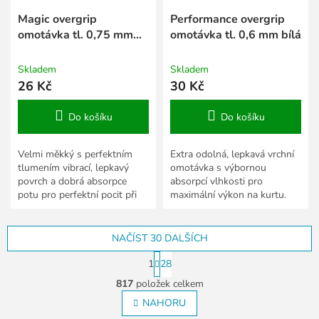
Magic overgrip
Performance overgrip
omotávka tl. 0,75 mm
omotávka tl. 0,6 mm bílá
žlutá
Skladem
Skladem
26 Kč
30 Kč
Do košíku
Do košíku
Velmi měkký s perfektním
Extra odolná, lepkavá vrchní
tlumením vibrací, lepkavý
omotávka s výbornou
povrch a dobrá absorpce
absorpcí vlhkosti pro
potu pro perfektní pocit při
maximální výkon na kurtu.
hře.
NAČÍST 30 DALŠÍCH
S
1
28
t
O
r
817
položek celkem
v
á
l
NAHORU
n
á
k