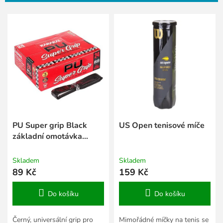
p
V
r
ý
o
p
d
i
u
s
k
p
t
r
ů
o
d
u
k
PU Super grip Black
US Open tenisové míče
t
základní omotávka
ů
černá
Skladem
Skladem
89 Kč
159 Kč
Do košíku
Do košíku
Černý, universální grip pro
Mimořádné míčky na tenis se