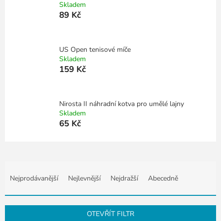
Skladem
89 Kč
US Open tenisové míče
Skladem
159 Kč
Nirosta II náhradní kotva pro umělé lajny
Skladem
65 Kč
Ř
a
Nejprodávanější
Nejlevnější
Nejdražší
Abecedně
z
e
n
OTEVŘÍT FILTR
í