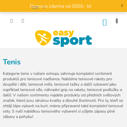
Přejít
Doprava zdarma od 3000,- kč
na
CZK
obsah
NÁKU
KOŠÍK
Tenis
Kategorie tenis v našem eshopu zahrnuje kompletní sortiment
produktů pro tenisové nadšence. Nabízíme tenisové rakety pro
dospělé i děti, tenisové míče, tenisové tašky a další vybavení jako
například tenisové síťe, náhradní grip na raketu, tenisové podložky a
další. V našem sortimentu najdete produkty od předních světových
značek, které jsou zárukou kvality a dlouhé životnosti. Pro ty, kteří se
chtějí lépe vybavit na kurt, máme připravené také kompletní tenisové
sety. S naší nabídkou tenisového vybavení si užijete zápasy plné
zábavy a pohybu!