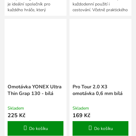
je ideální společník pro
každodenní použití i
každého hráče, který
cestování. Včetně praktického
potřebuje spolehlivě a
obalu.
pohodlně přenášet své
vybavení....
Omotávka YONEX Ultra
Pro Tour 2.0 X3
Thin Grap 130 - bílá
omotávka 0,6 mm bílá
Skladem
Skladem
225 Kč
169 Kč
Do košíku
Do košíku