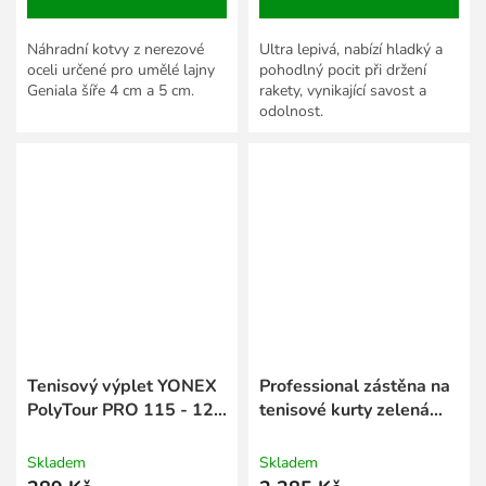
Náhradní kotvy z nerezové
Ultra lepivá, nabízí hladký a
oceli určené pro umělé lajny
pohodlný pocit při držení
Geniala šíře 4 cm a 5 cm.
rakety, vynikající savost a
odolnost.
Tenisový výplet YONEX
Professional zástěna na
PolyTour PRO 115 - 12
tenisové kurty zelená
m
tm. 2 x 18 m
Skladem
Skladem