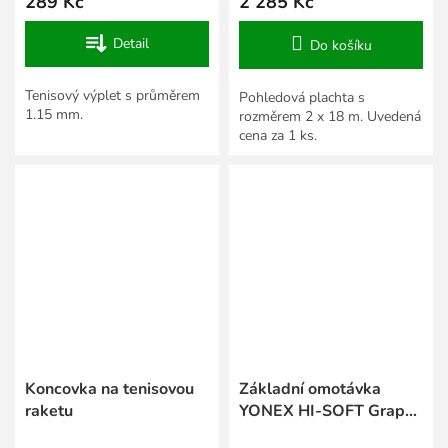
289 Kč
2 285 Kč
Detail
Do košíku
Tenisový výplet s průměrem
Pohledová plachta s
1.15 mm.
rozměrem 2 x 18 m. Uvedená
cena za 1 ks.
Koncovka na tenisovou
Základní omotávka
raketu
YONEX HI-SOFT Grap
AC 420 - bílá