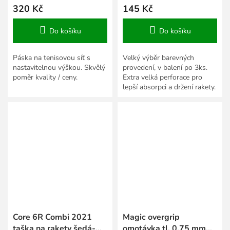
320 Kč
145 Kč
Do košíku
Do košíku
Páska na tenisovou síť s
Velký výběr barevných
nastavitelnou výškou. Skvělý
provedení, v balení po 3ks.
poměr kvality / ceny.
Extra velká perforace pro
lepší absorpci a držení rakety.
Core 6R Combi 2021
Magic overgrip
taška na rakety šedá-
omotávka tl. 0,75 mm