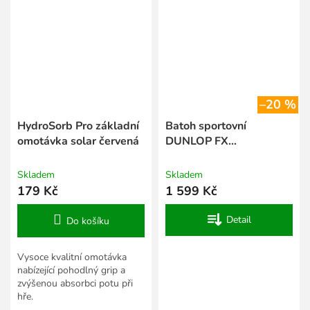
–20 %
HydroSorb Pro základní
Batoh sportovní
omotávka solar červená
DUNLOP FX
PERFORMANCE Back
Pack '26
Skladem
Skladem
179 Kč
1 599 Kč
Detail
Do košíku
Vysoce kvalitní omotávka
nabízející pohodlný grip a
zvýšenou absorbci potu při
hře.