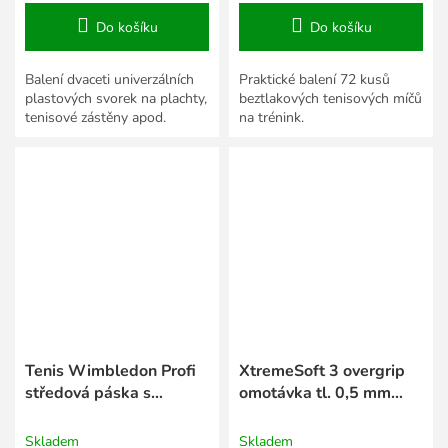
Do košíku
Do košíku
Balení dvaceti univerzálních
Praktické balení 72 kusů
plastových svorek na plachty,
beztlakových tenisových míčů
tenisové zástěny apod.
na trénink.
Tenis Wimbledon Profi
XtremeSoft 3 overgrip
středová páska s
omotávka tl. 0,5 mm
karabinou
černá
Skladem
Skladem