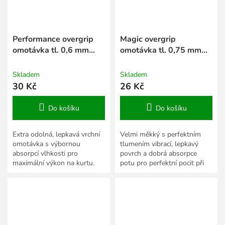
Performance overgrip
Magic overgrip
omotávka tl. 0,6 mm
omotávka tl. 0,75 mm
růžová
černá
Skladem
Skladem
30 Kč
26 Kč
Do košíku
Do košíku
Extra odolná, lepkavá vrchní
Velmi měkký s perfektním
omotávka s výbornou
tlumením vibrací, lepkavý
absorpcí vlhkosti pro
povrch a dobrá absorpce
maximální výkon na kurtu.
potu pro perfektní pocit při
hře.