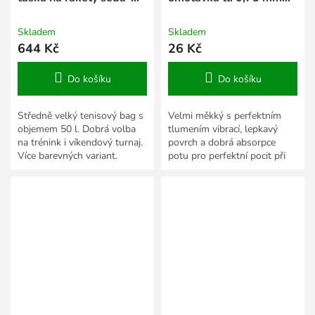
žlutá
oranžová
Skladem
Skladem
644 Kč
26 Kč
Do košíku
Do košíku
Středně velký tenisový bag s
Velmi měkký s perfektním
objemem 50 l. Dobrá volba
tlumením vibrací, lepkavý
na trénink i víkendový turnaj.
povrch a dobrá absorpce
Více barevných variant.
potu pro perfektní pocit při
hře.