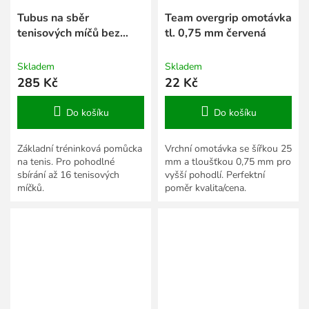
Tubus na sběr
Team overgrip omotávka
tenisových míčů bez
tl. 0,75 mm červená
loga žlutá
Skladem
Skladem
285 Kč
22 Kč
Do košíku
Do košíku
Základní tréninková pomůcka
Vrchní omotávka se šířkou 25
na tenis. Pro pohodlné
mm a tloušťkou 0,75 mm pro
sbírání až 16 tenisových
vyšší pohodlí. Perfektní
míčků.
poměr kvalita/cena.