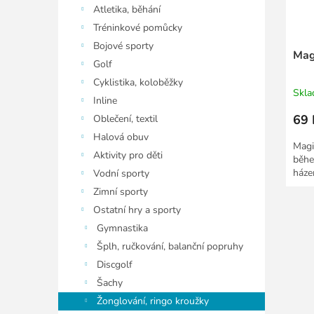
ů
u
Atletika, běhání
k
Tréninkové pomůcky
t
Bojové sporty
ů
Mag
Golf
Cyklistika, koloběžky
Skl
Inline
69 
Oblečení, textil
Halová obuv
Magi
Aktivity pro děti
běhe
háze
Vodní sporty
Zimní sporty
Ostatní hry a sporty
Gymnastika
Šplh, ručkování, balanční popruhy
Discgolf
Šachy
Žonglování, ringo kroužky