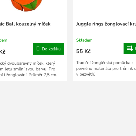
ic Ball kouzelný míček
Juggle rings žonglovací kr
adem
Skladem
Do košíku
55 Kč
Kč
Tradiční žonglérská pomůcka z
cký dvoubarevný míček, který
pevného materiálu pro trénink uv
m letu změní svou barvu. Pro
v bezvětří.
ní i žonglování. Průměr 7,5 cm.
O
v
l
á
d
a
c
í