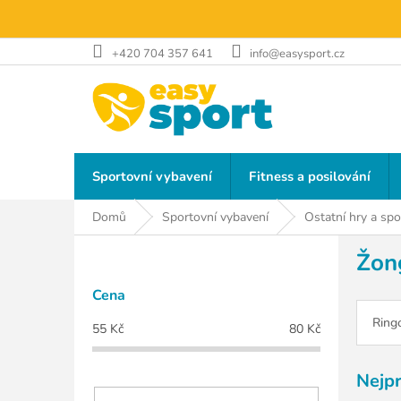
Přejít
na
obsah
+420 704 357 641
info@easysport.cz
Sportovní vybavení
Fitness a posilování
Domů
Sportovní vybavení
Ostatní hry a spo
P
Žong
o
s
Cena
t
r
Ring
55
Kč
80
Kč
a
n
Nejp
n