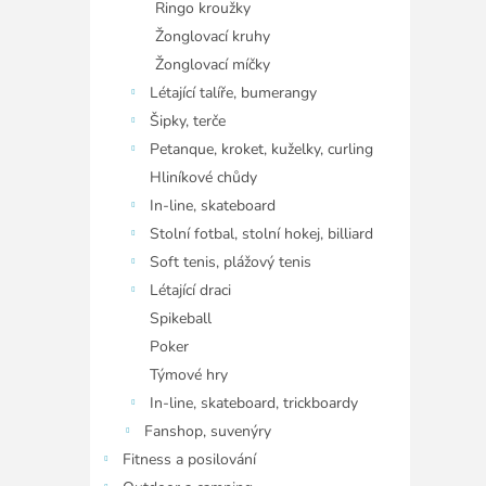
Ringo kroužky
Žonglovací kruhy
Žonglovací míčky
Létající talíře, bumerangy
Šipky, terče
Petanque, kroket, kuželky, curling
Hliníkové chůdy
In-line, skateboard
Stolní fotbal, stolní hokej, billiard
Soft tenis, plážový tenis
Létající draci
Spikeball
Poker
Týmové hry
In-line, skateboard, trickboardy
Fanshop, suvenýry
Fitness a posilování