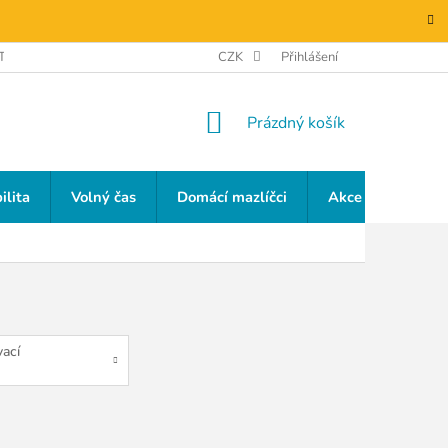
TAKTY
GDPR
CZK
Přihlášení
NÁKUPNÍ
Prázdný košík
KOŠÍK
ilita
Volný čas
Domácí mazlíčci
Akce a slevy
ací