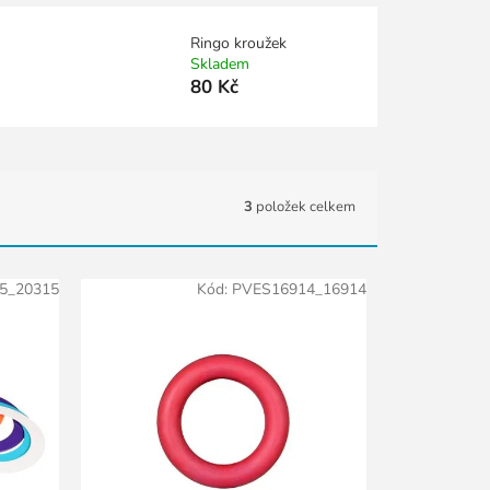
Ringo kroužek
Skladem
80 Kč
3
položek celkem
5_20315
Kód:
PVES16914_16914