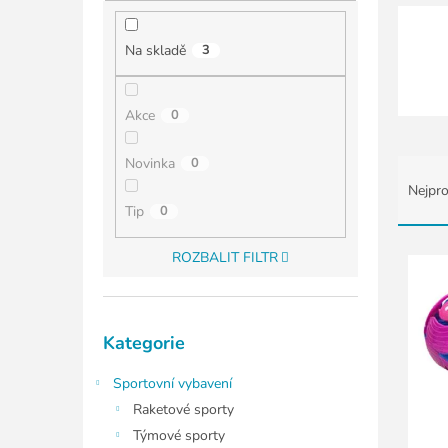
í
p
a
Na skladě
3
n
e
l
Akce
0
Ř
Novinka
0
a
Nejpro
z
Tip
0
e
n
V
ROZBALIT FILTR
í
ý
p
p
r
i
Přeskočit
o
s
Kategorie
kategorie
d
p
u
r
Sportovní vybavení
k
o
Raketové sporty
t
d
Týmové sporty