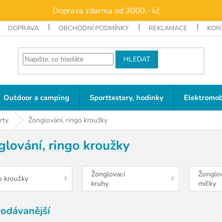
Doprava zdarma od 3000,- kč
DOPRAVA
OBCHODNÍ PODMÍNKY
REKLAMACE
KON
HLEDAT
Outdoor a camping
Sporttestery, hodinky
Elektromob
rty
Žonglování, ringo kroužky
lování, ringo kroužky
Žonglovací
Žonglov
o kroužky
kruhy
míčky
rodávanější