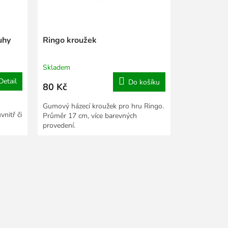
uhy
Ringo kroužek
Skladem
Detail
Do košíku
80 Kč
Gumový házecí kroužek pro hru Ringo.
nitř či
Průměr 17 cm, více barevných
provedení.