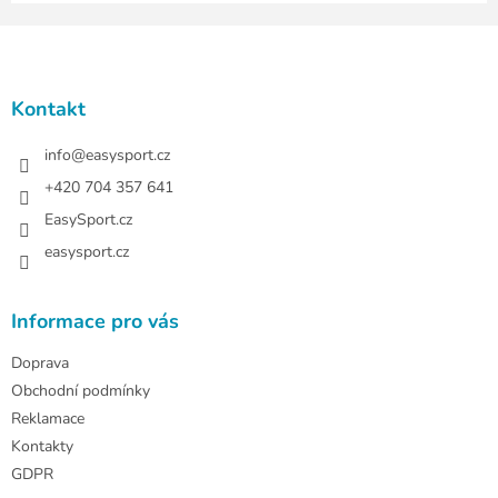
Z
á
p
a
Kontakt
t
í
info
@
easysport.cz
+420 704 357 641
EasySport.cz
easysport.cz
Informace pro vás
Doprava
Obchodní podmínky
Reklamace
Kontakty
GDPR