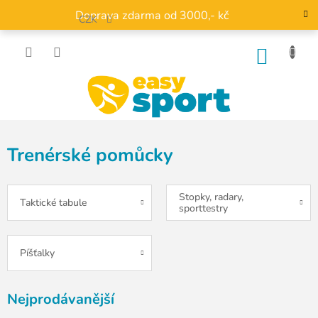
Přejít
Doprava zdarma od 3000,- kč
na
CZK
obsah
NÁKU
KOŠÍK
Trenérské pomůcky
Stopky, radary,
Taktické tabule
sporttestry
Píšťalky
Nejprodávanější