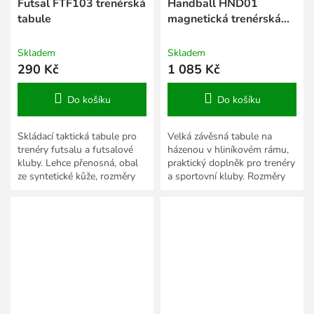
Futsal FTF103 trenérská
Handball HND01
tabule
magnetická trenérská
tabule
Skladem
Skladem
290 Kč
1 085 Kč
Do košíku
Do košíku
Skládací taktická tabule pro
Velká závěsná tabule na
trenéry futsalu a futsalové
házenou v hliníkovém rámu,
kluby. Lehce přenosná, obal
praktický doplněk pro trenéry
ze syntetické kůže, rozměry
a sportovní kluby. Rozměry
po rozložení 42 x 28 cm.
90 x 60 cm.