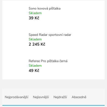
Sono kovová píšťalka
Skladem
39 Kč
Speed Radar sportovní radar
Skladem
2 245 Kč
Referee Pro píšťalka černá
Skladem
49 Kč
Ř
a
Nejprodávanější
Nejlevnější
Nejdražší
Abecedně
z
e