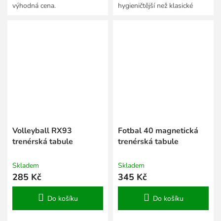
výhodná cena.
hygieničtější než klasické
píšťalky.
Volleyball RX93
Fotbal 40 magnetická
trenérská tabule
trenérská tabule
Skladem
Skladem
285 Kč
345 Kč
Do košíku
Do košíku