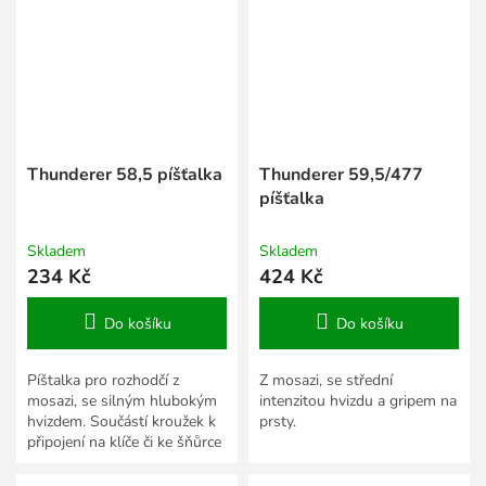
Thunderer 58,5 píšťalka
Thunderer 59,5/477
píšťalka
Skladem
Skladem
234 Kč
424 Kč
Do košíku
Do košíku
Píštalka pro rozhodčí z
Z mosazi, se střední
mosazi, se silným hlubokým
intenzitou hvizdu a gripem na
hvizdem. Součástí kroužek k
prsty.
připojení na klíče či ke šňůrce
na krk.