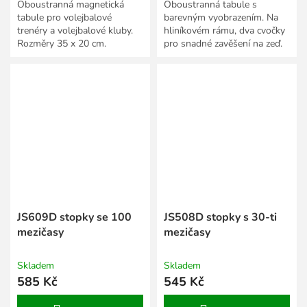
Oboustranná magnetická
Oboustranná tabule s
tabule pro volejbalové
barevným vyobrazením. Na
trenéry a volejbalové kluby.
hliníkovém rámu, dva cvočky
Rozměry 35 x 20 cm.
pro snadné zavěšení na zeď.
45 x 30 cm.
JS609D stopky se 100
JS508D stopky s 30-ti
mezičasy
mezičasy
Skladem
Skladem
585 Kč
545 Kč