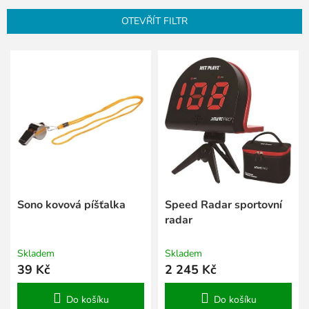
n
OTEVŘÍT FILTR
í
p
V
r
ý
o
p
d
i
u
s
k
p
t
r
ů
o
d
u
k
Sono kovová píšťalka
Speed Radar sportovní
t
radar
ů
Skladem
Skladem
39 Kč
2 245 Kč
Do košíku
Do košíku