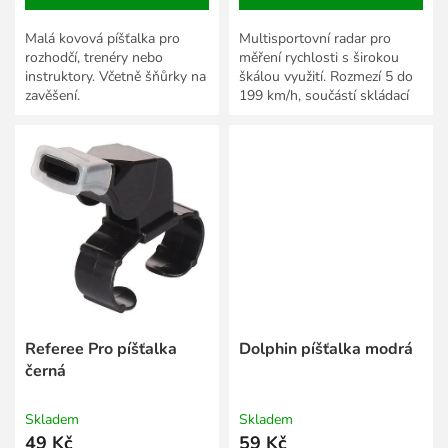
Malá kovová píšťalka pro
Multisportovní radar pro
rozhodčí, trenéry nebo
měření rychlosti s širokou
instruktory. Včetně šňůrky na
škálou využití. Rozmezí 5 do
zavěšení.
199 km/h, součástí skládací
stojánek a přenosná taška.
Referee Pro píšťalka
Dolphin píšťalka modrá
černá
Skladem
Skladem
49 Kč
59 Kč