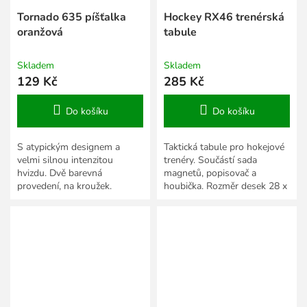
Tornado 635 píšťalka
Hockey RX46 trenérská
oranžová
tabule
Skladem
Skladem
129 Kč
285 Kč
Do košíku
Do košíku
S atypickým designem a
Taktická tabule pro hokejové
velmi silnou intenzitou
trenéry. Součástí sada
hvizdu. Dvě barevná
magnetů, popisovač a
provedení, na kroužek.
houbička. Rozměr desek 28 x
20 cm.