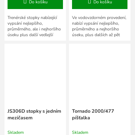
Do košíku
Do košíku
Trenérské stopky nabízející
Ve vodovzdorném provedení,
vypsání nejlepšího,
nabízí vypsání nejlepšího,
průměrného, ale i nejhoršího
průměrného a nejhoršího
úseku plus další vedlejší
úseku, plus dalších až pět
funkce.
měřících funkcí.
JS306D stopky s jedním
Tornado 2000/477
mezičasem
píšťalka
Skladem
Skladem