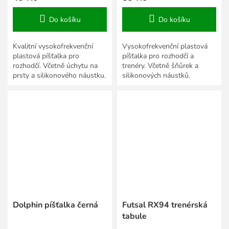
Do košíku
Do košíku
Kvalitní vysokofrekvenční
Vysokofrekvenční plastová
plastová píšťalka pro
píšťalka pro rozhodčí a
rozhodčí. Včetně úchytu na
trenéry. Včetně šňůrek a
prsty a silikonového náustku.
silikonových náustků.
Dolphin píšťalka černá
Futsal RX94 trenérská
tabule