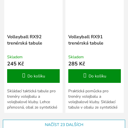
Volleyball RX92
Volleyball RX91
trenérská tabule
trenérská tabule
Skladem
Skladem
245 Kč
285 Kč
Do košíku
Do košíku
Skládací taktická tabule pro
Praktická pomůcka pro
trenéry volejbalu a
trenéry volejbalu a
volejbalové kluby. Lehce
volejbalové kluby. Skládací
přenosná, obal ze syntetické
tabule v obalu ze syntetické
kůže, rozměry po rozložení 42
kůže, rozměry po rozložení 47
x 28 cm.
x 31,5 cm.
NAČÍST 23 DALŠÍCH