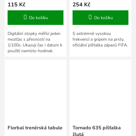
115 Kč
254 Kč
Do košíku
Do košíku
Digitální stopky měřící jeden
S extrémně vysokou
mezičas s přesností na
frekvencí a gripem na prsty,
1/100s. Ukazují čas i datum k
oficiální píšťalka zápasů FIFA.
použití namísto hodinek.
Florbal trenérská tabule
Tornado 635 píšťalka
žlutá