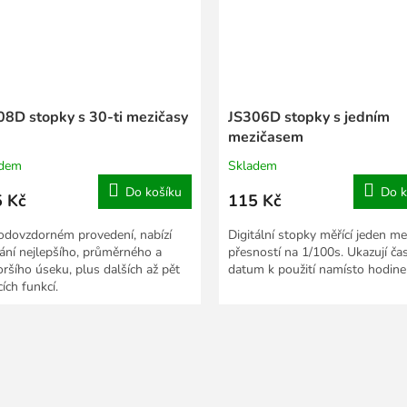
08D stopky s 30-ti mezičasy
JS306D stopky s jedním
mezičasem
adem
Skladem
Do košíku
Do k
 Kč
115 Kč
odovzdorném provedení, nabízí
Digitální stopky měřící jeden me
ání nejlepšího, průměrného a
přesností na 1/100s. Ukazují čas
oršího úseku, plus dalších až pět
datum k použití namísto hodine
ích funkcí.
O
v
l
á
d