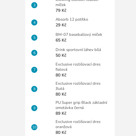
míček
79 Kč
Absorb 12 potítko
29 Kč
BM-07 baseballový míček
65 Kč
Drink sportovní láhev bílá
50 Kč
Exclusive rozlišovací dres
fialová
80 Kč
Exclusive rozlišovací dres
žlutá
80 Kč
PU Super grip Black základní
omotávka černá
89 Kč
Exclusive rozlišovací dres
oranžová
80 Kč