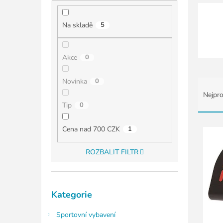
í
p
a
Na skladě
5
n
e
l
Akce
0
Ř
Novinka
0
a
Nejpro
z
Tip
0
e
n
V
Cena nad 700 CZK
1
í
ý
p
p
ROZBALIT FILTR
r
i
o
s
d
p
Přeskočit
u
r
Kategorie
kategorie
k
o
t
d
Sportovní vybavení