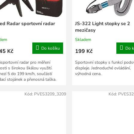
ed Radar sportovní radar
JS-322 Light stopky se 2
mezičasy
adem
Skladem
Do košíku
Do k
45 Kč
199 Kč
isportovní radar pro měření
Sportovní stopky s funkcí podsv
osti s širokou škálou využití.
displeje. Jednoduché ovládání,
ezí 5 do 199 km/h, součástí
výhodná cena.
dací stojánek a přenosná taška.
Kód:
PVES3209_3209
Kód:
PVES32