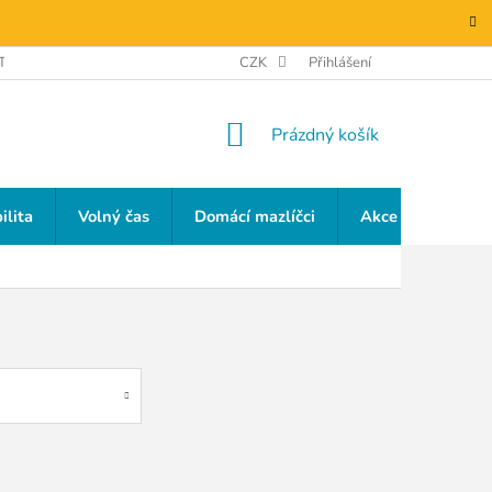
TAKTY
GDPR
CZK
Přihlášení
NÁKUPNÍ
Prázdný košík
KOŠÍK
ilita
Volný čas
Domácí mazlíčci
Akce a slevy