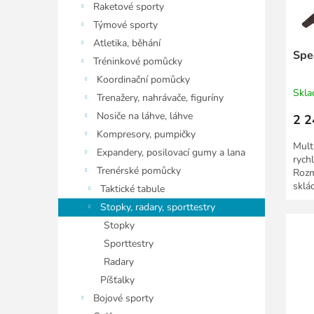
ů
u
Raketové sporty
k
Týmové sporty
t
Atletika, běhání
ů
Spe
Tréninkové pomůcky
Koordinační pomůcky
Skl
Trenažery, nahrávače, figuríny
Nosiče na láhve, láhve
2 2
Kompresory, pumpičky
Mult
Expandery, posilovací gumy a lana
rychl
Trenérské pomůcky
Rozm
sklá
Taktické tabule
Stopky, radary, sporttestry
Stopky
Sporttestry
Radary
Píšťalky
Bojové sporty