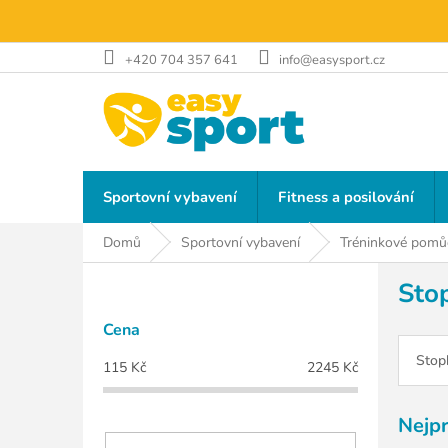
Přejít
na
obsah
+420 704 357 641
info@easysport.cz
Sportovní vybavení
Fitness a posilování
Domů
Sportovní vybavení
Tréninkové pomů
P
Stop
o
s
Cena
t
r
Stop
115
Kč
2245
Kč
a
n
Nejp
n