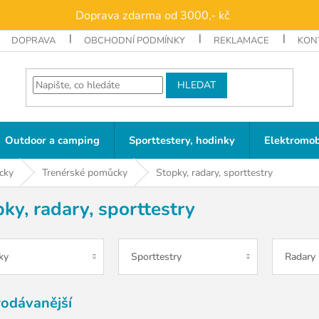
Doprava zdarma od 3000,- kč
DOPRAVA
OBCHODNÍ PODMÍNKY
REKLAMACE
KON
HLEDAT
Outdoor a camping
Sporttestery, hodinky
Elektromob
cky
Trenérské pomůcky
Stopky, radary, sporttestry
ky, radary, sporttestry
ky
Sporttestry
Radary
rodávanější