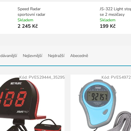
Speed Radar
JS-322 Light sto
sportovní radar
se 2 mezičasy
Skladem
Skladem
2 245 Kč
199 Kč
dávanější
Nejlevnější
Nejdražší
Abecedně
Kód:
PVES29444_35295
Kód:
PVES4972