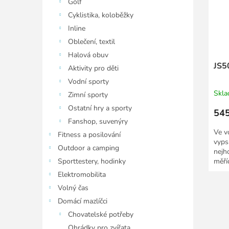
Golf
Cyklistika, koloběžky
Inline
Oblečení, textil
Halová obuv
JS5
Aktivity pro děti
Vodní sporty
Skl
Zimní sporty
Ostatní hry a sporty
545
Fanshop, suvenýry
Ve v
Fitness a posilování
vyps
Outdoor a camping
nejh
Sporttestery, hodinky
měříc
Elektromobilita
Volný čas
Domácí mazlíčci
Chovatelské potřeby
Ohrádky pro zvířata