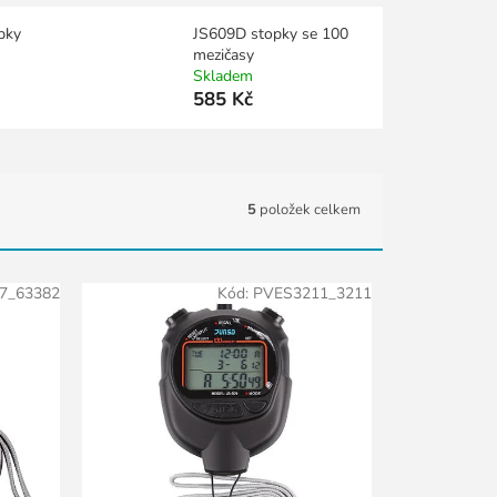
pky
JS609D stopky se 100
mezičasy
Skladem
585 Kč
5
položek celkem
7_63382
Kód:
PVES3211_3211