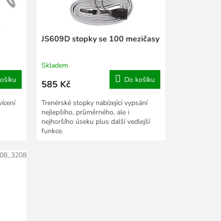
JS609D stopky se 100 mezičasy
Skladem
ošíku
Do košíku
585 Kč
ícení
Trenérské stopky nabízející vypsání
nejlepšího, průměrného, ale i
nejhoršího úseku plus další vedlejší
funkce.
08_3208