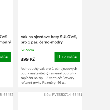
LOV®
Vak na sjezdové boty SULOV®,
-modrý
pro 1 pár, černo-modrý
Skladem
ošíku
Do košíku
399 Kč
Jednoduchý vak pro 1 pár sjezdových
bot. - nastavitelný ramenní popruh -
zapínání na zip - 2 ventilační otvory -
reflexní prvky Rozměry: 46 x...
5_65452
Kód:
PVES50714_65451