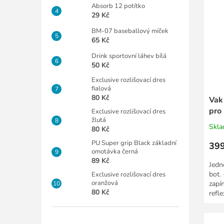
Absorb 12 potítko
29 Kč
BM-07 baseballový míček
65 Kč
Drink sportovní láhev bílá
50 Kč
Exclusive rozlišovací dres
fialová
80 Kč
Vak
pro 
Exclusive rozlišovací dres
žlutá
Skl
80 Kč
PU Super grip Black základní
399
omotávka černá
89 Kč
Jedn
bot.
Exclusive rozlišovací dres
oranžová
zapín
80 Kč
refle