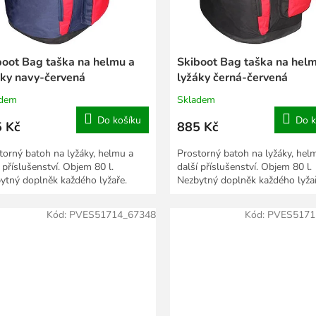
boot Bag taška na helmu a
Skiboot Bag taška na hel
áky navy-červená
lyžáky černá-červená
adem
Skladem
Do košíku
Do k
 Kč
885 Kč
torný batoh na lyžáky, helmu a
Prostorný batoh na lyžáky, hel
 příslušenství. Objem 80 l.
další příslušenství. Objem 80 l.
ytný doplněk každého lyžaře.
Nezbytný doplněk každého lyžař
Kód:
PVES51714_67348
Kód:
PVES5171