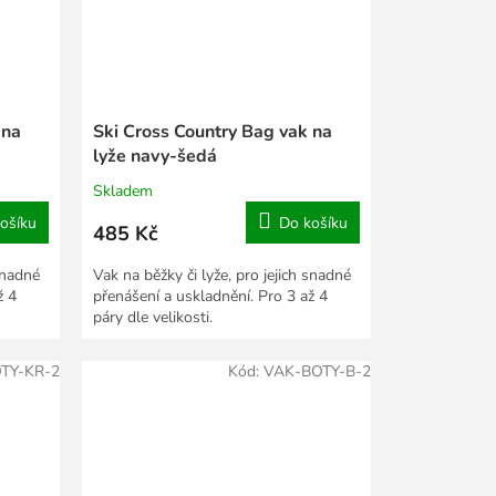
 na
Ski Cross Country Bag vak na
lyže navy-šedá
Skladem
ošíku
Do košíku
485 Kč
 snadné
Vak na běžky či lyže, pro jejich snadné
ž 4
přenášení a uskladnění. Pro 3 až 4
páry dle velikosti.
TY-KR-2
Kód:
VAK-BOTY-B-2