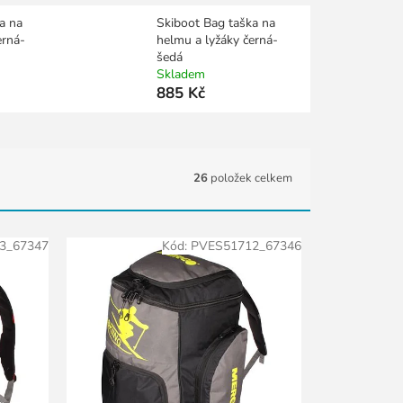
a na
Skiboot Bag taška na
erná-
helmu a lyžáky černá-
šedá
Skladem
885 Kč
26
položek celkem
3_67347
Kód:
PVES51712_67346