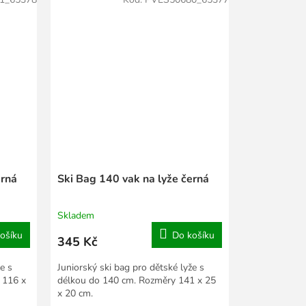
erná
Ski Bag 140 vak na lyže černá
Skladem
ošíku
Do košíku
345 Kč
e s
Juniorský ski bag pro dětské lyže s
 116 x
délkou do 140 cm. Rozměry 141 x 25
x 20 cm.