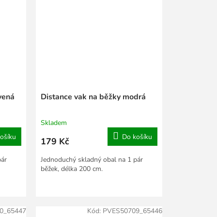
vená
Distance vak na běžky modrá
Skladem
ošíku
Do košíku
179 Kč
pár
Jednoduchý skladný obal na 1 pár
běžek, délka 200 cm.
0_65447
Kód:
PVES50709_65446