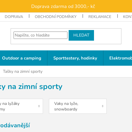
Doprava zdarma od 3000,- kč
DOPRAVA
OBCHODNÍ PODMÍNKY
REKLAMACE
KON
HLEDAT
Outdoor a camping
Sporttestery, hodinky
Elektromob
Tašky na zimní sporty
y na zimní sporty
y na lyžáky
Vaky na lyže,
lmy
snowboardy
rodávanější