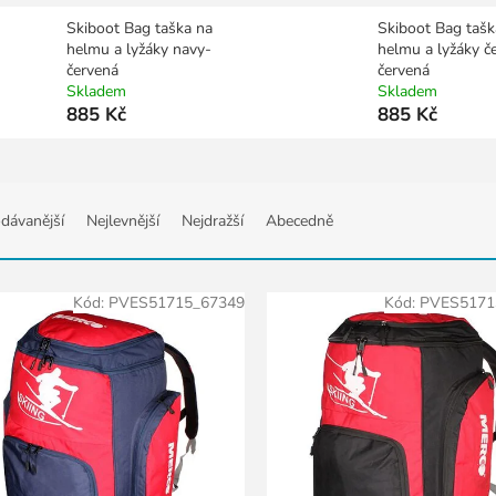
Skiboot Bag taška na
Skiboot Bag tašk
helmu a lyžáky navy-
helmu a lyžáky č
červená
červená
Skladem
Skladem
885 Kč
885 Kč
dávanější
Nejlevnější
Nejdražší
Abecedně
Kód:
PVES51715_67349
Kód:
PVES5171