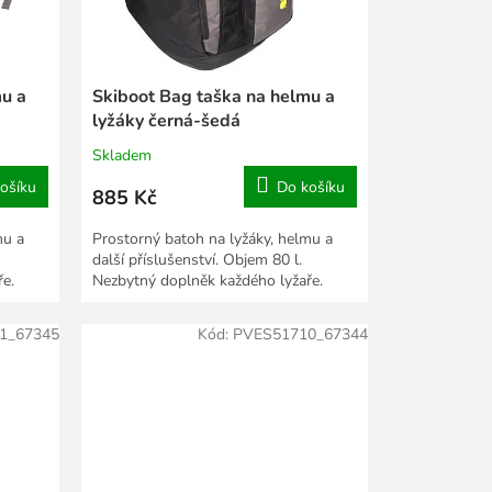
mu a
Skiboot Bag taška na helmu a
lyžáky černá-šedá
Skladem
ošíku
Do košíku
885 Kč
mu a
Prostorný batoh na lyžáky, helmu a
další příslušenství. Objem 80 l.
e.
Nezbytný doplněk každého lyžaře.
1_67345
Kód:
PVES51710_67344