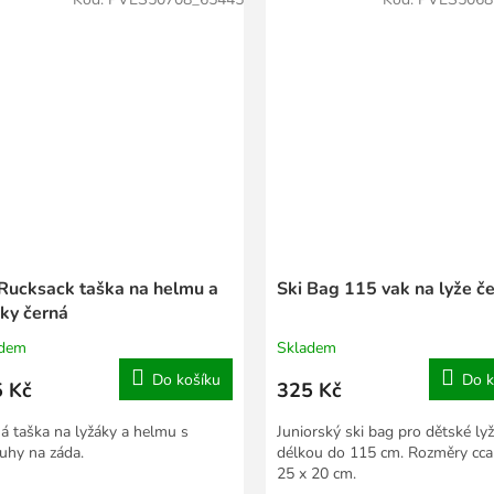
 Rucksack taška na helmu a
Ski Bag 115 vak na lyže č
áky černá
adem
Skladem
Do košíku
Do k
 Kč
325 Kč
á taška na lyžáky a helmu s
Juniorský ski bag pro dětské lyž
uhy na záda.
délkou do 115 cm. Rozměry cca
25 x 20 cm.