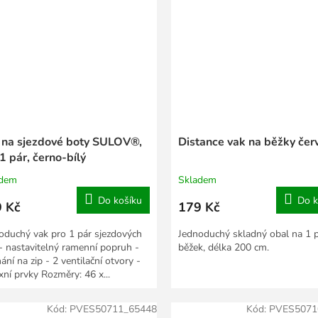
 na sjezdové boty SULOV®,
Distance vak na běžky čer
1 pár, černo-bílý
adem
Skladem
Do košíku
Do k
 Kč
179 Kč
oduchý vak pro 1 pár sjezdových
Jednoduchý skladný obal na 1 
 - nastavitelný ramenní popruh -
běžek, délka 200 cm.
ání na zip - 2 ventilační otvory -
xní prvky Rozměry: 46 x...
Kód:
PVES50711_65448
Kód:
PVES5071