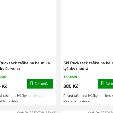
 Rucksack taška na helmu a
Ski Rucksack taška na hel
áky červená
lyžáky modrá
adem
Skladem
Do košíku
Do k
 Kč
385 Kč
á taška na lyžáky a helmu s
Pevná taška na lyžáky a helmu 
uhy na záda.
popruhy na záda.
Kód:
PVES50708_65445
Kód:
PVES5068