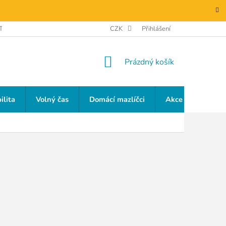
TAKTY
GDPR
CZK
Přihlášení
NÁKUPNÍ
Prázdný košík
KOŠÍK
ilita
Volný čas
Domácí mazlíčci
Akce a slevy