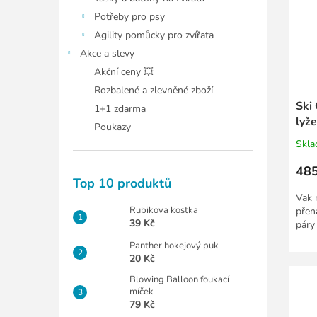
Potřeby pro psy
Agility pomůcky pro zvířata
Akce a slevy
Akční ceny 💥
Rozbalené a zlevněné zboží
Ski
1+1 zdarma
lyž
Poukazy
Skl
485
Top 10 produktů
Vak n
Rubikova kostka
přen
39 Kč
páry 
Panther hokejový puk
20 Kč
Blowing Balloon foukací
míček
79 Kč