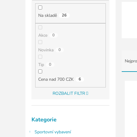
í
p
a
Na skladě
26
n
e
l
Akce
0
Novinka
0
Ř
a
Nejpro
Tip
0
z
e
n
V
Cena nad 700 CZK
6
í
ý
p
p
ROZBALIT FILTR
r
i
o
s
d
p
Přeskočit
Kategorie
u
kategorie
r
k
o
Sportovní vybavení
t
d