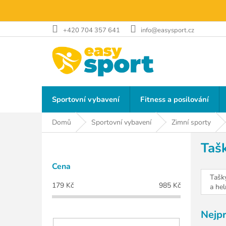
Přejít
na
obsah
+420 704 357 641
info@easysport.cz
Sportovní vybavení
Fitness a posilování
Domů
Sportovní vybavení
Zimní sporty
P
Tašk
o
s
Cena
t
Tašk
r
179
Kč
985
Kč
a he
a
n
Nejp
n