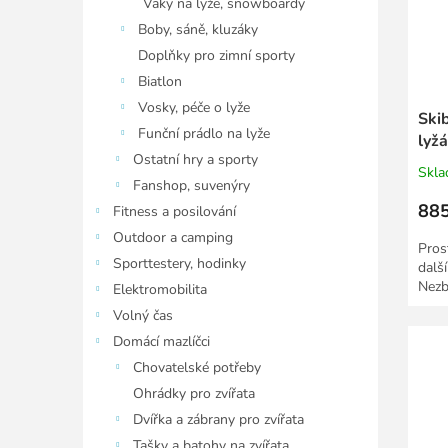
Vaky na lyže, snowboardy
Boby, sáně, kluzáky
Doplňky pro zimní sporty
Biatlon
Vosky, péče o lyže
Ski
Funční prádlo na lyže
lyž
Ostatní hry a sporty
Skl
Fanshop, suvenýry
885
Fitness a posilování
Outdoor a camping
Pros
Sporttestery, hodinky
další
Nezb
Elektromobilita
Volný čas
Domácí mazlíčci
Chovatelské potřeby
Ohrádky pro zvířata
Dvířka a zábrany pro zvířata
Tašky a batohy na zvířata