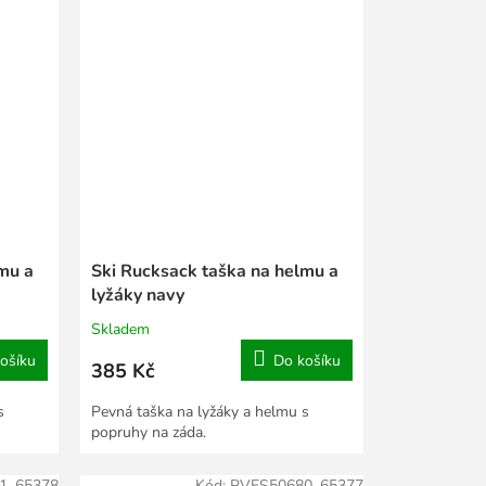
mu a
Ski Rucksack taška na helmu a
lyžáky navy
Skladem
ošíku
Do košíku
385 Kč
s
Pevná taška na lyžáky a helmu s
popruhy na záda.
1_65378
Kód:
PVES50680_65377