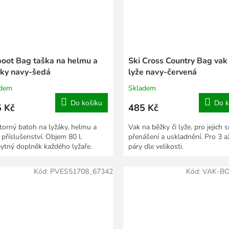
boot Bag taška na helmu a
Ski Cross Country Bag vak
áky navy-šedá
lyže navy-červená
adem
Skladem
Do košíku
Do k
 Kč
485 Kč
torný batoh na lyžáky, helmu a
Vak na běžky či lyže, pro jejich
 příslušenství. Objem 80 l.
přenášení a uskladnění. Pro 3 a
ytný doplněk každého lyžaře.
páry dle velikosti.
Kód:
PVES51708_67342
Kód:
VAK-BO