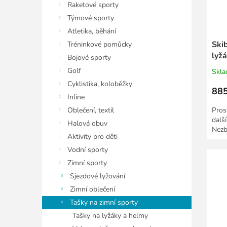
ů
Raketové sporty
u
k
Týmové sporty
t
Atletika, běhání
ů
Ski
Tréninkové pomůcky
lyž
Bojové sporty
Golf
Skl
Cyklistika, koloběžky
885
Inline
Oblečení, textil
Pros
další
Halová obuv
Nezb
Aktivity pro děti
Vodní sporty
Zimní sporty
Sjezdové lyžování
Zimní oblečení
Tašky na zimní sporty
Tašky na lyžáky a helmy