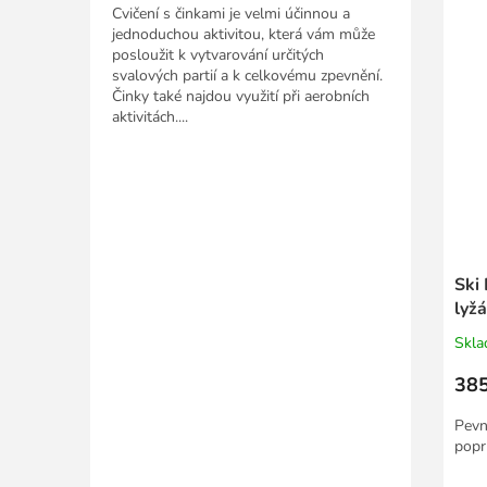
Cvičení s činkami je velmi účinnou a
jednoduchou aktivitou, která vám může
posloužit k vytvarování určitých
svalových partií a k celkovému zpevnění.
Činky také najdou využití při aerobních
aktivitách....
Ski
lyž
Skl
385
Pevn
popr