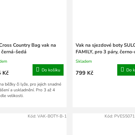
 Cross Country Bag vak na
Vak na sjezdové boty SU
e černá-šedá
FAMILY, pro 3 páry, černo
adem
Skladem
Do košíku
Do k
 Kč
799 Kč
a běžky či lyže, pro jejich snadné
ášení a uskladnění. Pro 3 až 4
dle velikosti.
Kód:
VAK-BOTY-B-1
Kód:
PVES5071