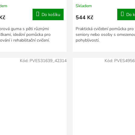
adem
Skladem
Do košíku
Do k
Kč
544 Kč
rová guma s pěti různými
Praktická cvičební pomůcka pro
šťkami, ideální pomůcka pro
seniory nebo osoby s omezeno
ování i rehabilitační cvičení.
pohyblivostí.
Kód:
PVES31639_42314
Kód:
PVES4956