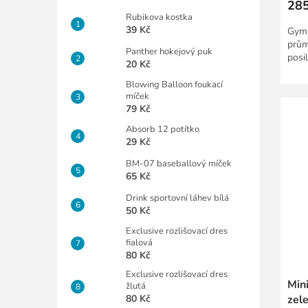
285
Rubikova kostka
39 Kč
Gymn
prům
Panther hokejový puk
posil
20 Kč
Blowing Balloon foukací
míček
79 Kč
Absorb 12 potítko
29 Kč
BM-07 baseballový míček
65 Kč
Drink sportovní láhev bílá
50 Kč
Exclusive rozlišovací dres
fialová
80 Kč
Exclusive rozlišovací dres
Min
žlutá
80 Kč
zel