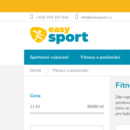
Přejít
na
obsah
+420 704 357 641
info@easysport.cz
Sportovní vybavení
Fitness a posilování
Domů
Fitness a posilování
P
Fitn
o
s
Cena
t
Zde najd
posilova
r
11
Kč
35590
Kč
toho se 
a
pro každ
n
n