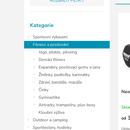
ROZBALIT FILTR
e
n
V
í
ý
Přeskočit
p
p
Kategorie
kategorie
r
i
o
Sportovní vybavení
s
d
p
Fitness a posilování
u
r
Jóga, pilates, piloxing
k
o
Domácí fitness
t
d
Expandery, posilovací gumy a lana
ů
u
Žíněnky, podložky, karimatky
k
t
Zdraví, bandáže, masáže
ů
Činky
Neo
Gymnastika
Airtracky, trampolíny, plyo boxy
Skl
Kloubní výživa
3
od
Outdoor a camping
Sporttestery, hodinky
Univ