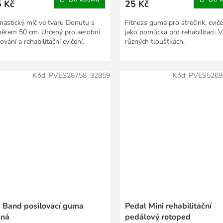
 Kč
25 Kč
astický míč ve tvaru Donutu s
Fitness guma pro strečink, cviče
ěrem 50 cm. Určený pro aerobní
jako pomůcka pro rehabilitaci. V
ování a rehabilitační cvičení.
různých tloušťkách.
Kód:
PVES28758_32859
Kód:
PVES5269
i Band posilovací guma
Pedal Mini rehabilitační
ená
pedálový rotoped