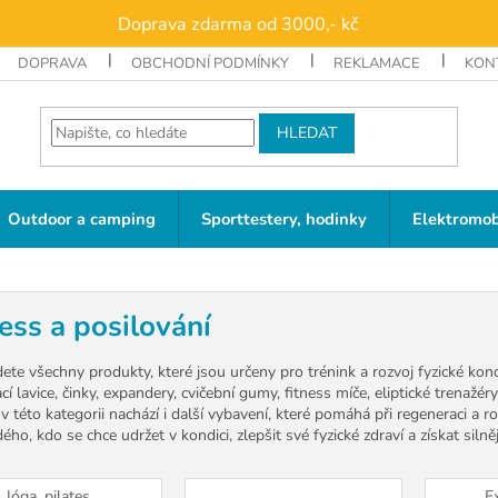
Doprava zdarma od 3000,- kč
DOPRAVA
OBCHODNÍ PODMÍNKY
REKLAMACE
KON
HLEDAT
Outdoor a camping
Sporttestery, hodinky
Elektromob
ess a posilování
ete všechny produkty, které jsou určeny pro trénink a rozvoj fyzické kondi
cí lavice, činky, expandery, cvičební gumy, fitness míče, eliptické trenažér
v této kategorii nachází i další vybavení, které pomáhá při regeneraci a 
ého, kdo se chce udržet v kondici, zlepšit své fyzické zdraví a získat silně
Jóga, pilates,
E