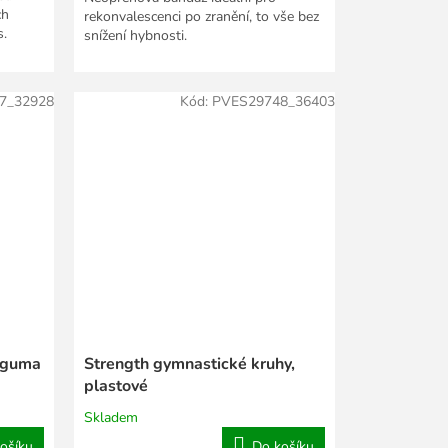
ch
rekonvalescenci po zranění, to vše bez
s.
snížení hybnosti.
7_32928
Kód:
PVES29748_36403
í guma
Strength gymnastické kruhy,
plastové
Skladem
ošíku
Do košíku