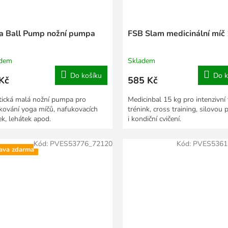
a Ball Pump nožní pumpa
FSB Slam medicinální míč
adem
Skladem
Do košíku
Do k
Kč
585 Kč
tická malá nožní pumpa pro
Medicinbal 15 kg pro intenzivní
kování yoga míčů, nafukovacích
trénink, cross training, silovou 
ek, lehátek apod.
i kondiční cvičení.
Kód:
PVES53776_72120
Kód:
PVES5361
ava zdarma