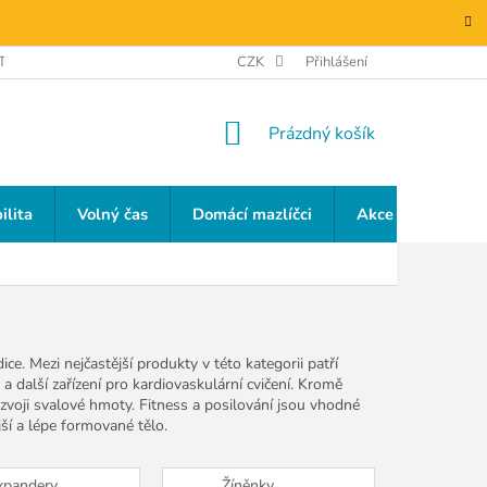
TAKTY
GDPR
CZK
Přihlášení
NÁKUPNÍ
Prázdný košík
KOŠÍK
ilita
Volný čas
Domácí mazlíčci
Akce a slevy
ce. Mezi nejčastější produkty v této kategorii patří
y a další zařízení pro kardiovaskulární cvičení. Kromě
rozvoji svalové hmoty. Fitness a posilování jsou vhodné
jší a lépe formované tělo.
xpandery,
Žíněnky,