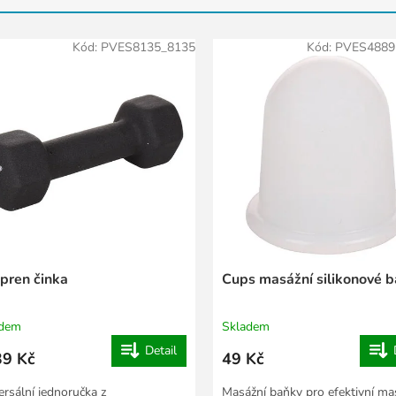
Kód:
PVES8135_8135
Kód:
PVES4889
pren činka
Cups masážní silikonové 
adem
Skladem
Detail
9 Kč
49 Kč
ersální jednoručka z
Masážní baňky pro efektivní ma