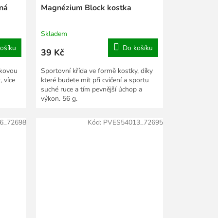
ená
Magnézium Block kostka
Skladem
ošíku
Do košíku
39 Kč
lkovou
Sportovní křída ve formě kostky, díky
, více
které budete mít při cvičení a sportu
suché ruce a tím pevnější úchop a
výkon. 56 g.
6_72698
Kód:
PVES54013_72695