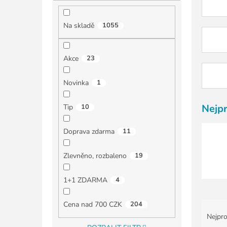
í
p
a
Na skladě
1055
n
e
l
Akce
23
Novinka
1
Nejp
Tip
10
Doprava zdarma
11
Zlevněno, rozbaleno
19
1+1 ZDARMA
4
Ř
Cena nad 700 CZK
204
a
Nejpro
z