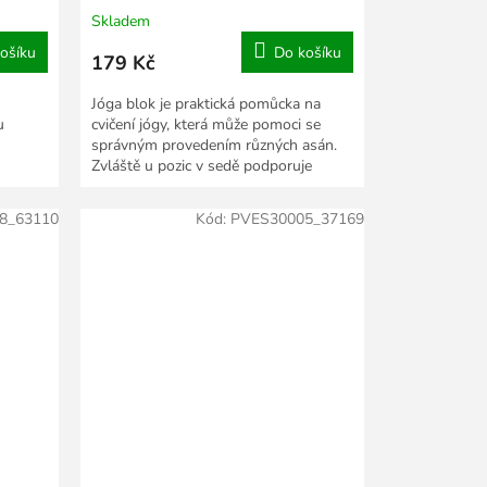
Skladem
ošíku
Do košíku
179 Kč
Jóga blok je praktická pomůcka na
u
cvičení jógy, která může pomoci se
správným provedením různých asán.
Zvláště u pozic v sedě podporuje
správné držení...
8_63110
Kód:
PVES30005_37169