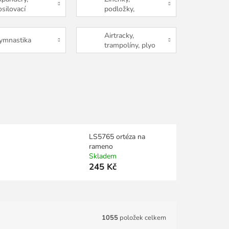
osilovací
podložky,
umy a lana
karimatky
Airtracky,
ymnastika
trampolíny, plyo
boxy
LS5765 ortéza na
rameno
Skladem
245 Kč
1055
položek celkem