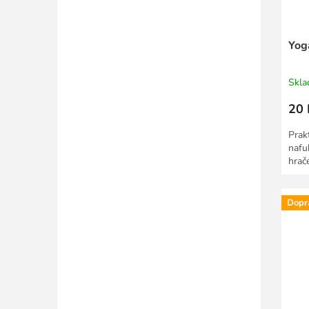
Yog
Skl
20 
Prak
nafu
hrač
Dopr