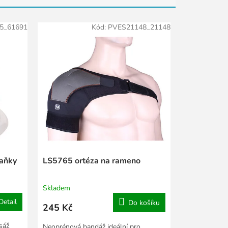
5_61691
Kód:
PVES21148_21148
baňky
LS5765 ortéza na rameno
Skladem
Detail
Do košíku
245 Kč
sáž
Neoprénová bandáž ideální pro