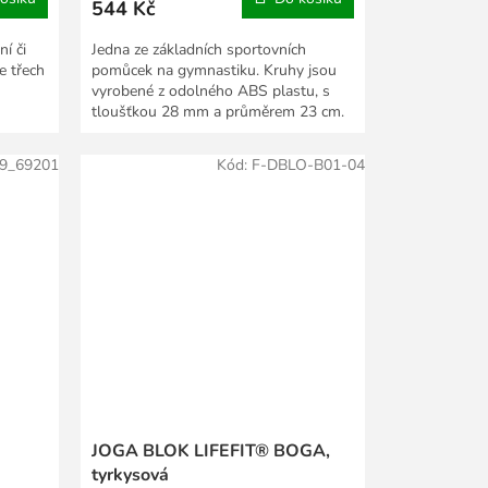
544 Kč
ní či
Jedna ze základních sportovních
e třech
pomůcek na gymnastiku. Kruhy jsou
vyrobené z odolného ABS plastu, s
tloušťkou 28 mm a průměrem 23 cm.
9_69201
Kód:
F-DBLO-B01-04
JOGA BLOK LIFEFIT® BOGA,
tyrkysová