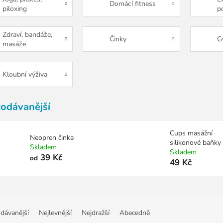
Domácí fitness
piloxing
p
g
Zdraví, bandáže,
Činky
G
masáže
Kloubní výživa
rodávanější
Cups masážní
Neopren činka
silikonové baňky
Skladem
Skladem
39 Kč
od
49 Kč
dávanější
Nejlevnější
Nejdražší
Abecedně