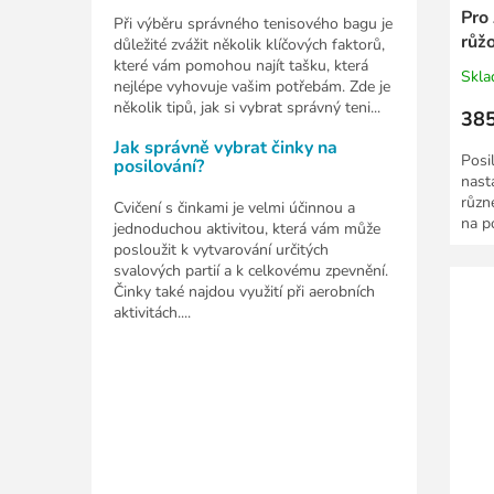
Pro
Při výběru správného tenisového bagu je
růž
důležité zvážit několik klíčových faktorů,
které vám pomohou najít tašku, která
Skl
nejlépe vyhovuje vašim potřebám. Zde je
několik tipů, jak si vybrat správný teni...
385
Jak správně vybrat činky na
Posi
posilování?
nast
různ
Cvičení s činkami je velmi účinnou a
na p
jednoduchou aktivitou, která vám může
zad,
posloužit k vytvarování určitých
svalových partií a k celkovému zpevnění.
Činky také najdou využití při aerobních
aktivitách....