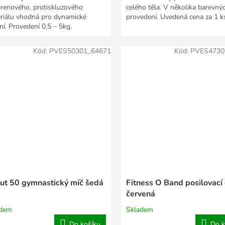
renového, protiskluzového
celého těla. V několika barevný
riálu vhodná pro dynamické
provedení. Uvedená cena za 1 k
ní. Provedení 0,5 – 5kg.
Kód:
PVES50301_64671
Kód:
PVES4730
ut 50 gymnastický míč šedá
Fitness O Band posilovac
červená
adem
Skladem
Do košíku
Do k