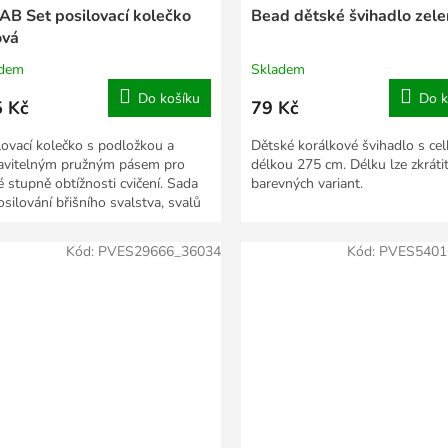
 AB Set posilovací kolečko
Bead dětské švihadlo zel
ová
adem
Skladem
Do košíku
Do k
 Kč
79 Kč
lovací kolečko s podložkou a
Dětské korálkové švihadlo s ce
avitelným pružným pásem pro
délkou 275 cm. Délku lze zkrátit
é stupně obtížnosti cvičení. Sada
barevných variant.
osilování břišního svalstva, svalů
 paží a ramen.
Kód:
PVES29666_36034
Kód:
PVES5401