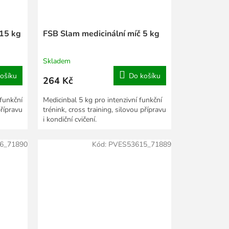
 15 kg
FSB Slam medicinální míč 5 kg
Skladem
ošíku
Do košíku
264 Kč
 funkční
Medicinbal 5 kg pro intenzivní funkční
přípravu
trénink, cross training, silovou přípravu
i kondiční cvičení.
6_71890
Kód:
PVES53615_71889