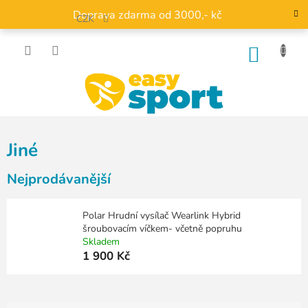
Přejít
Doprava zdarma od 3000,- kč
na
CZK
obsah
NÁKU
KOŠÍK
Jiné
Nejprodávanější
Polar Hrudní vysílač Wearlink Hybrid
šroubovacím víčkem- včetně popruhu
Skladem
1 900 Kč