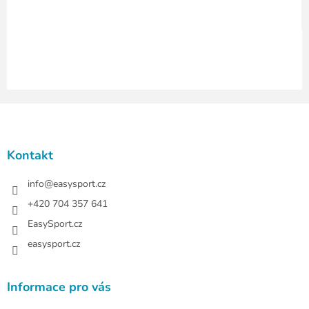
y
v
ý
p
i
s
u
Z
á
p
a
Kontakt
t
í
info
@
easysport.cz
+420 704 357 641
EasySport.cz
easysport.cz
Informace pro vás