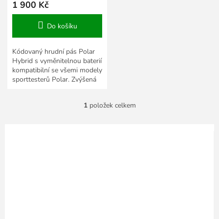
1 900 Kč
Do košíku
Kódovaný hrudní pás Polar
Hybrid s vyměnitelnou baterií
kompatibilní se všemi modely
sporttesterů Polar. Zvýšená
voděodolnost díky
šroubovacímu víčku.
1
položek celkem
O
v
l
á
d
a
c
í
p
r
v
k