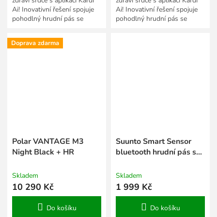
zdraví srdce s aplikací Kardi
zdraví srdce s aplikací Kardi
Ai! Inovativní řešení spojuje
Ai! Inovativní řešení spojuje
pohodlný hrudní pás se
pohodlný hrudní pás se
snímačem EKG TF Polar H10
snímačem EKG TF Polar H10
a intuitivní...
a intuitivní...
Doprava zdarma
Polar VANTAGE M3
Suunto Smart Sensor
Night Black + HR
bluetooth hrudní pás s
pamětí Lime
Skladem
Skladem
10 290 Kč
1 999 Kč
Do košíku
Do košíku