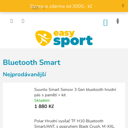
Přejít
Doprava zdarma od 3000,- kč
na
CZK
obsah
NÁKU
KOŠÍK
Bluetooth Smart
Nejprodávanější
Suunto Smart Sensor 3 Gen bluetooth hrudní
pás s pamětí + kit
Skladem
1 880 Kč
Polar Hrudní vysílač TF H10 Bluetooth
Smart/ANT, s popruhem Black Crush, M-XXL