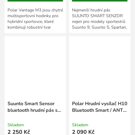
Polar Vantage M3 jsou chytré
Nejmenší hrudní pás
multisportovní hodinky pro
SUUNTO SMART SENZOR
hybridní sportovce, které
nejen pro modely sportestrů
kombinují robustní tvar
Suunto 9, Suunto 5, Spartan,
outdoorové řady Polar s
Ambit 3. Je tak lehký, že ho
funkčním výkonem této...
během cvičení téměř
neucítíte....
Suunto Smart Sensor
Polar Hrudní vysílač H10
bluetooth hrudní pás s
Bluetooth Smart / ANT+
pamětí Blue
SoftStrap black
Skladem
Skladem
2 250 Kč
2 090 Kč