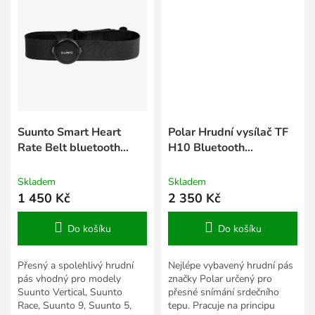
Suunto Smart Heart
Polar Hrudní vysílač TF
Rate Belt bluetooth
H10 Bluetooth
hrudní pás s pamětí
Smart/ANT, s popruhem
Red Beat, M-XXL
Skladem
Skladem
1 450 Kč
2 350 Kč
Do košíku
Do košíku
Přesný a spolehlivý hrudní
Nejlépe vybavený hrudní pás
pás vhodný pro modely
značky Polar určený pro
Suunto Vertical, Suunto
přesné snímání srdečního
Race, Suunto 9, Suunto 5,
tepu. Pracuje na principu