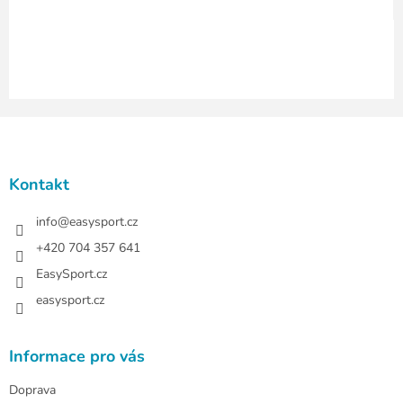
v
ý
p
i
s
u
Z
á
p
a
Kontakt
t
í
info
@
easysport.cz
+420 704 357 641
EasySport.cz
easysport.cz
Informace pro vás
Doprava