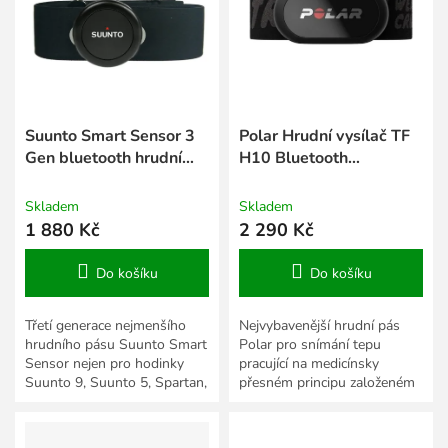
s
k
p
t
r
ů
o
d
u
k
Suunto Smart Sensor 3
Polar Hrudní vysílač TF
t
Gen bluetooth hrudní
H10 Bluetooth
ů
pás s pamětí + kit
Smart/ANT, s popruhem
Black Crush, M-XXL
Skladem
Skladem
1 880 Kč
2 290 Kč
Do košíku
Do košíku
Třetí generace nejmenšího
Nejvybavenější hrudní pás
hrudního pásu Suunto Smart
Polar pro snímání tepu
Sensor nejen pro hodinky
pracující na medicínsky
Suunto 9, Suunto 5, Spartan,
přesném principu založeném
Ambit 3. Je tak lehký, že ho
na snímání EKG. H10
během cvičení téměř...
umožňuje komunikaci nejen
na...