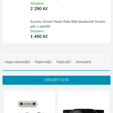
Skladem
2 290 Kč
Suunto Smart Heart Rate Belt bluetooth hrudní
pás s pamětí
Skladem
1 450 Kč
Ř
a
Nejprodávanější
Nejlevnější
Nejdražší
Abecedně
z
e
n
OTEVŘÍT FILTR
í
p
V
r
ý
o
p
d
i
u