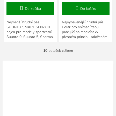
Do košíku
Do košíku
Nejmenší hrudní pás
Nejvybavenější hrudní pás
SUUNTO SMART SENZOR
Polar pro snímání tepu
nejen pro modely sportestrů
pracující na medicínsky
Suunto 9, Suunto 5, Spartan,
přesném principu založeném
Ambit 3. Je tak lehký, že ho
na snímání EKG. H10
během cvičení téměř
umožňuje komunikaci nejen
10
položek celkem
neucítíte....
na...
O
v
l
á
d
a
c
í
p
r
v
k
y