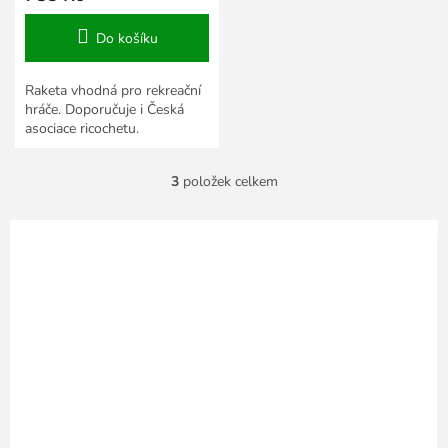
Do košíku
Raketa vhodná pro rekreační
hráče. Doporučuje i Česká
asociace ricochetu.
3
položek celkem
O
v
l
á
d
a
c
í
p
r
v
k
y
v