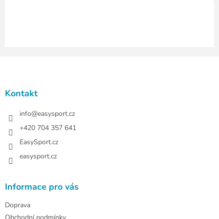
ý
p
i
s
u
Z
á
p
a
Kontakt
t
í
info
@
easysport.cz
+420 704 357 641
EasySport.cz
easysport.cz
Informace pro vás
Doprava
Obchodní podmínky