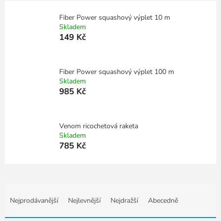
Fiber Power squashový výplet 10 m
Skladem
149 Kč
Fiber Power squashový výplet 100 m
Skladem
985 Kč
Venom ricochetová raketa
Skladem
785 Kč
Ř
a
Nejprodávanější
Nejlevnější
Nejdražší
Abecedně
z
e