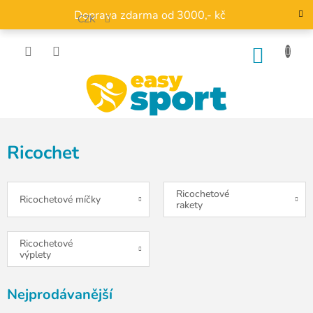
Přejít
Doprava zdarma od 3000,- kč
na
CZK
obsah
NÁKU
KOŠÍK
Ricochet
Ricochetové
Ricochetové míčky
rakety
Ricochetové
výplety
Nejprodávanější