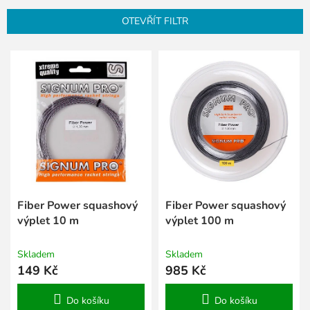
n
OTEVŘÍT FILTR
í
p
V
r
ý
o
p
d
i
u
s
k
p
t
r
ů
o
d
u
k
Fiber Power squashový
Fiber Power squashový
t
výplet 10 m
výplet 100 m
ů
Skladem
Skladem
149 Kč
985 Kč
Do košíku
Do košíku