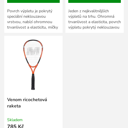
Povrch výpletu je pokrytý
Jeden z nejkvalitnějších
speciální neklouzavou
výpletů na trhu. Ohromná
vrstvou, nabízí ohromnou
trvanlivost a elasticita, povrch
trvanlivost a elasticitu, míčky
výpletu pokrytý neklouzavou
létají s větší razancí.
vrstvou.
Venom ricochetová
raketa
Skladem
785 Kč