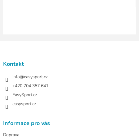
v
ý
p
i
s
u
Z
á
p
a
Kontakt
t
í
info
@
easysport.cz
+420 704 357 641
EasySport.cz
easysport.cz
Informace pro vás
Doprava