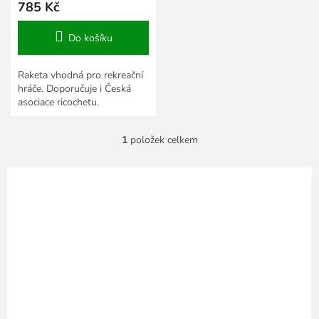
785 Kč
Do košíku
Raketa vhodná pro rekreační
hráče. Doporučuje i Česká
asociace ricochetu.
1
položek celkem
O
v
l
á
d
a
c
í
p
r
v
k
y