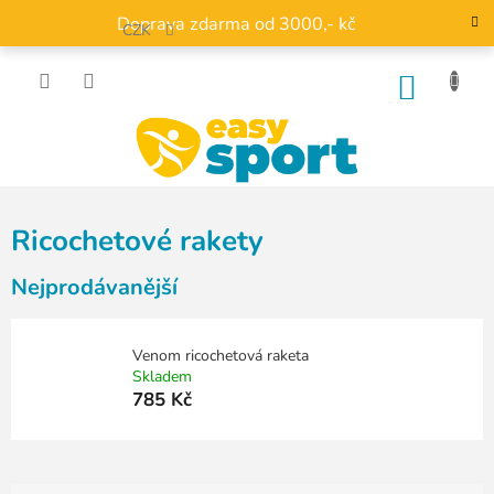
Přejít
Doprava zdarma od 3000,- kč
na
CZK
obsah
NÁKU
KOŠÍK
Ricochetové rakety
Nejprodávanější
Venom ricochetová raketa
Skladem
785 Kč