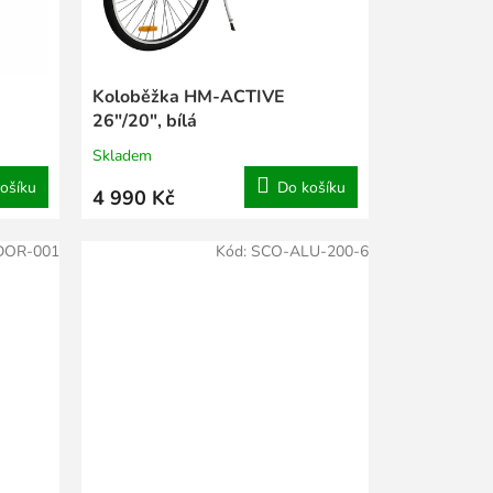
Koloběžka HM-ACTIVE
26"/20", bílá
Skladem
ošíku
Do košíku
4 990 Kč
DOR-001
Kód:
SCO-ALU-200-6