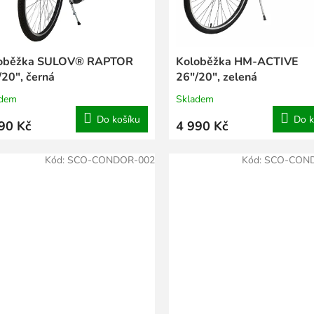
oběžka SULOV® RAPTOR
Koloběžka HM-ACTIVE
/20", černá
26"/20", zelená
adem
Skladem
Do košíku
Do k
90 Kč
4 990 Kč
Kód:
SCO-CONDOR-002
Kód:
SCO-CON