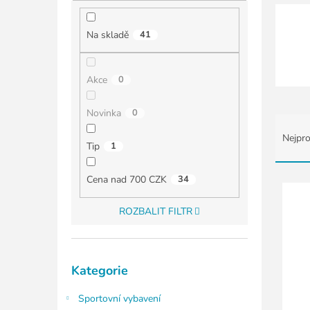
í
p
a
Na skladě
41
n
e
l
Akce
0
Novinka
0
Ř
a
Nejpro
Tip
1
z
e
n
V
Cena nad 700 CZK
34
í
ý
p
p
ROZBALIT FILTR
r
i
o
s
d
p
Přeskočit
Kategorie
u
kategorie
r
k
o
Sportovní vybavení
t
d