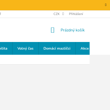
TAKTY
GDPR
CZK
Přihlášení
NÁKUPNÍ
Prázdný košík
KOŠÍK
ilita
Volný čas
Domácí mazlíčci
Akce a slevy