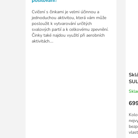
posilování?
Cvičení s činkami je velmi účinnou a
jednoduchou aktivitou, která vám může
posloužit k vytvarování určitých
svalových partií a k celkovému zpevnění.
Činky také najdou využití při aerobních
aktivitách....
Skl
SUL
Skl
699
Kolo
nejv
bezp
vlast