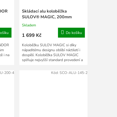
DOR
Skládací alu koloběžka
SULOV® MAGIC, 200mm
Skladem
ošíku
Do košíku
1 699 Kč
ONDOR
Koloběžku SULOV MAGIC si díky
lům
nápaditému designu oblíbí náctiletí i
tě i na
dospělí. Koloběžka SULOV MAGIC
splňuje nejvyšší standard provedení a
bezpečnosti. Důkazem...
U-200-4
Kód:
SCO-ALU-145-2