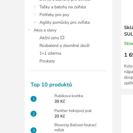
Tašky a batohy na zvířata
Potřeby pro psy
Agility pomůcky pro zvířata
Skl
Akce a slevy
SUL
Akční ceny 💥
Skl
Rozbalené a zlevněné zboží
1+1 zdarma
1 6
Poukazy
Kolo
nápa
dosp
splň
Top 10 produktů
bezpe
Rubikova kostka
39 Kč
Panther hokejový puk
20 Kč
Blowing Balloon foukací
míček