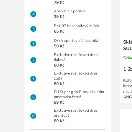
79 Kč
Absorb 12 potítko
29 Kč
BM-07 baseballový míček
65 Kč
Drink sportovní láhev bílá
Skl
50 Kč
SU
Exclusive rozlišovací dres
Skl
fialová
80 Kč
1 2
Exclusive rozlišovací dres
žlutá
Kolo
80 Kč
krás
náct
PU Super grip Black základní
omotávka černá
ANGE
89 Kč
prove
Exclusive rozlišovací dres
oranžová
80 Kč