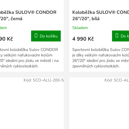
oběžka SULOV® CONDOR
Koloběžka SULOV® CON
/20", černá
26"/20", bílá
adem
Skladem
Do košíku
Do k
90 Kč
4 990 Kč
tovní koloběžka Sulov CONDOR
Sportovní koloběžka Sulov C
íky velkým nafukovacím kolům
je díky velkým nafukovacím ko
0" ideální pro jízdu ve městě i na
26"/20" ideální pro jízdu ve měs
něných cyklostezkách.
zpevněných cyklostezkách.
Kód:
SCO-ALU-200-5
Kód:
SCO-AL