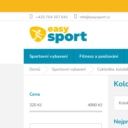
Přejít
na
obsah
+420 704 357 641
info@easysport.cz
Sportovní vybavení
Fitness a posilování
Domů
Sportovní vybavení
Cyklistika, kolob
P
Kol
o
s
Cena
t
r
Kolo
320
Kč
4990
Kč
a
n
Nejp
n