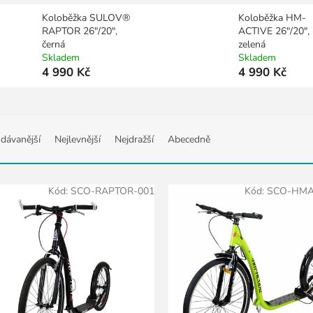
Koloběžka SULOV®
Koloběžka HM-
RAPTOR 26"/20",
ACTIVE 26"/20",
černá
zelená
Skladem
Skladem
4 990 Kč
4 990 Kč
dávanější
Nejlevnější
Nejdražší
Abecedně
Kód:
SCO-RAPTOR-001
Kód:
SCO-HMA