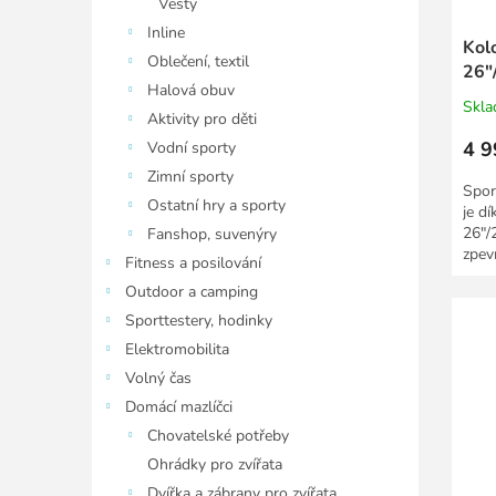
Vesty
Inline
Kol
Oblečení, textil
26"
Halová obuv
Skl
Aktivity pro děti
4 9
Vodní sporty
Zimní sporty
Spor
Ostatní hry a sporty
je d
26"/2
Fanshop, suvenýry
zpev
Fitness a posilování
Outdoor a camping
Sporttestery, hodinky
Elektromobilita
Volný čas
Domácí mazlíčci
Chovatelské potřeby
Ohrádky pro zvířata
Dvířka a zábrany pro zvířata