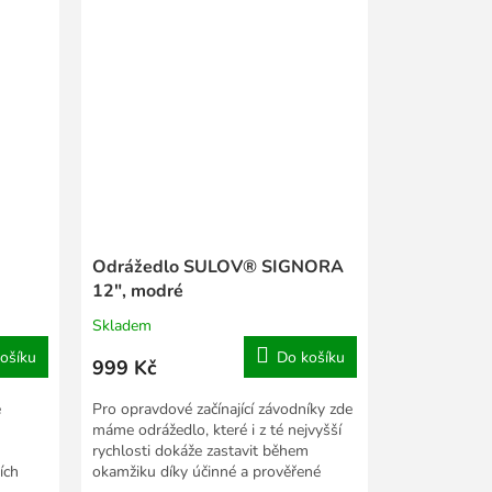
Odrážedlo SULOV® SIGNORA
12", modré
Skladem
ošíku
Do košíku
999 Kč
e
Pro opravdové začínající závodníky zde
máme odrážedlo, které i z té nejvyšší
rychlosti dokáže zastavit během
ších
okamžiku díky účinné a prověřené