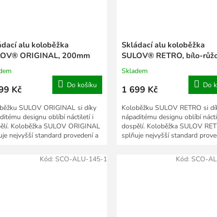
ádací alu koloběžka
Skládací alu koloběžka
OV® ORIGINAL, 200mm
SULOV® RETRO, bílo-růžo
200mm
adem
Skladem
Do košíku
Do k
99 Kč
1 699 Kč
běžku SULOV ORIGINAL si díky
Koloběžku SULOV RETRO si dí
ditému designu oblíbí náctiletí i
nápaditému designu oblíbí náctil
ělí. Koloběžka SULOV ORIGINAL
dospělí. Koloběžka SULOV RE
uje nejvyšší standard provedení a
splňuje nejvyšší standard prove
čnosti....
bezpečnosti. Důkazem...
Kód:
SCO-ALU-145-1
Kód:
SCO-AL