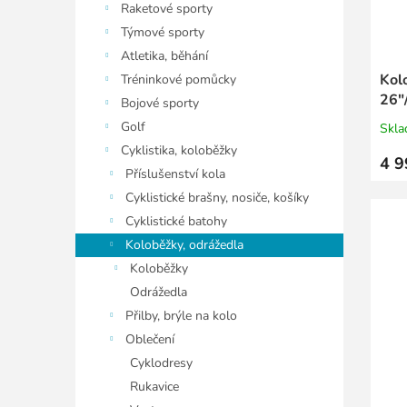
ů
Raketové sporty
u
k
Týmové sporty
t
Atletika, běhání
ů
Kol
Tréninkové pomůcky
26"
Bojové sporty
Golf
Skl
Cyklistika, koloběžky
4 9
Příslušenství kola
Cyklistické brašny, nosiče, košíky
Cyklistické batohy
Koloběžky, odrážedla
Koloběžky
Odrážedla
Přilby, brýle na kolo
Oblečení
Cyklodresy
Rukavice