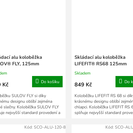
ádací alu koloběžka
Skládací alu koloběžka
OV® FLY, 125mm
LIFEFIT® RS68 125mm
adem
Skladem
Do košíku
Do k
 Kč
849 Kč
běžku SULOV FLY si díky
Koloběžku LIFEFIT RS 68 si dík
nému designu oblíbí zejména
krásnému designu oblíbí zejmé
é slečny. Koloběžka SULOV FLY
chlapci. Koloběžka LIFEFIT RS 
uje nejvyšší standard provedení a
splňuje nejvyšší standard prove
ečnosti, důkazem...
bezpečnosti, důkazem...
Kód:
SCO-ALU-120-8
Kód:
SCO-ALU