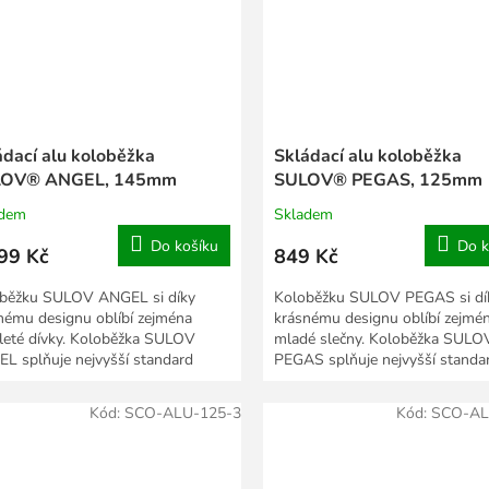
ádací alu koloběžka
Skládací alu koloběžka
LOV® ANGEL, 145mm
SULOV® PEGAS, 125mm
adem
Skladem
Do košíku
Do k
99 Kč
849 Kč
běžku SULOV ANGEL si díky
Koloběžku SULOV PEGAS si dí
nému designu oblíbí zejména
krásnému designu oblíbí zejmé
ileté dívky. Koloběžka SULOV
mladé slečny. Koloběžka SULO
L splňuje nejvyšší standard
PEGAS splňuje nejvyšší standa
dení a bezpečnosti....
provedení a bezpečnosti, důkaze
Kód:
SCO-ALU-125-3
Kód:
SCO-AL