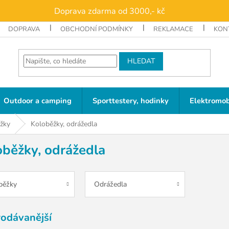
Doprava zdarma od 3000,- kč
DOPRAVA
OBCHODNÍ PODMÍNKY
REKLAMACE
KON
HLEDAT
Outdoor a camping
Sporttestery, hodinky
Elektromob
ěžky
Koloběžky, odrážedla
oběžky, odrážedla
běžky
Odrážedla
rodávanější