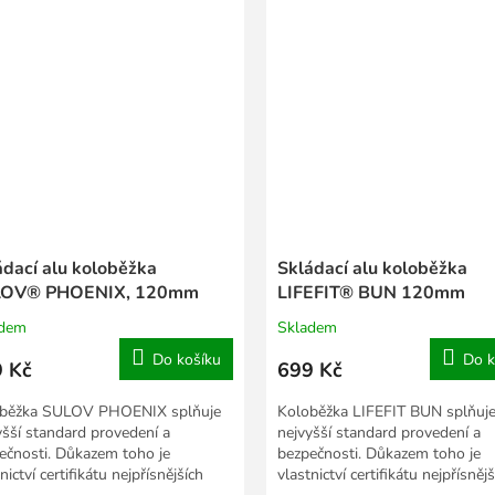
ádací alu koloběžka
Skládací alu koloběžka
OV® PHOENIX, 120mm
LIFEFIT® BUN 120mm
adem
Skladem
Do košíku
Do k
 Kč
699 Kč
běžka SULOV PHOENIX splňuje
Koloběžka LIFEFIT BUN splňuj
yšší standard provedení a
nejvyšší standard provedení a
ečnosti. Důkazem toho je
bezpečnosti. Důkazem toho je
nictví certifikátu nejpřísnějších
vlastnictví certifikátu nejpřísněj