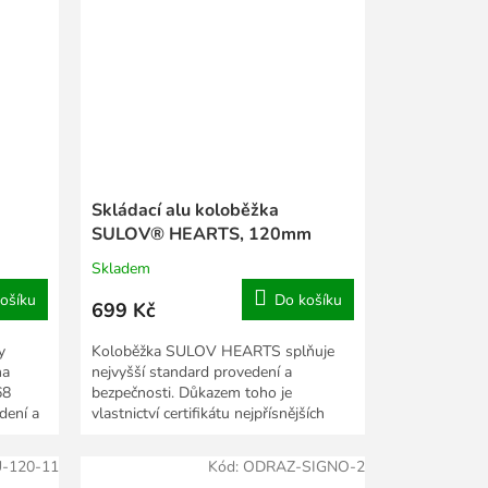
Skládací alu koloběžka
SULOV® HEARTS, 120mm
Skladem
ošíku
Do košíku
699 Kč
y
Koloběžka SULOV HEARTS splňuje
na
nejvyšší standard provedení a
68
bezpečnosti. Důkazem toho je
dení a
vlastnictví certifikátu nejpřísnějších
evropských norem EN-71....
-120-11
Kód:
ODRAZ-SIGNO-2