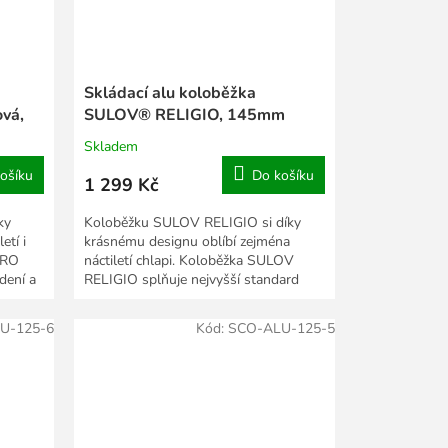
Skládací alu koloběžka
vá,
SULOV® RELIGIO, 145mm
Skladem
ošíku
Do košíku
1 299 Kč
ky
Koloběžku SULOV RELIGIO si díky
etí i
krásnému designu oblíbí zejména
TRO
náctiletí chlapi. Koloběžka SULOV
dení a
RELIGIO splňuje nejvyšší standard
provedení a bezpečnosti....
U-125-6
Kód:
SCO-ALU-125-5