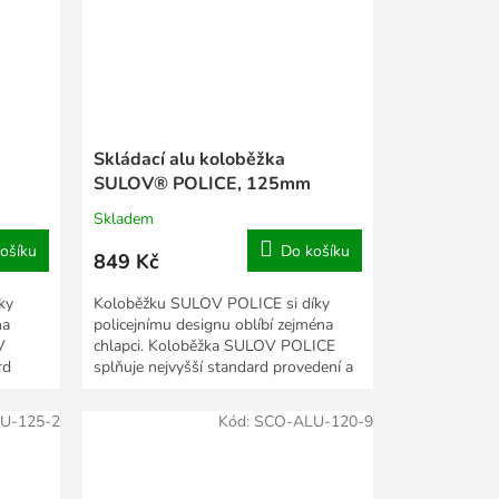
Skládací alu koloběžka
SULOV® POLICE, 125mm
Skladem
ošíku
Do košíku
849 Kč
ky
Koloběžku SULOV POLICE si díky
na
policejnímu designu oblíbí zejména
V
chlapci. Koloběžka SULOV POLICE
rd
splňuje nejvyšší standard provedení a
m...
bezpečnosti, důkazem...
U-125-2
Kód:
SCO-ALU-120-9