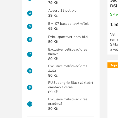
Suu
79 Kč
D6i
Absorb 12 potítko
Skl
29 Kč
BM-07 baseballový míček
1 5
65 Kč
Velm
Drink sportovní láhev bílá
řemí
50 Kč
Sili
a ve
Exclusive rozlišovací dres
fialová
přizp
80 Kč
Dopr
Exclusive rozlišovací dres
žlutá
80 Kč
PU Super grip Black základní
omotávka černá
89 Kč
Exclusive rozlišovací dres
oranžová
80 Kč