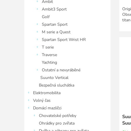
Ambit
Orig
Ambit3 Sport
Obse
Golf
titan
Spartan Sport
M serie a Quest
Spartan Sport Wrist HR
T serie
Traverse
Yachting
Ostatní a nevyráběné
Suunto Vertical
Bezpečná sluchátka
Elektromobilita
Volný čas
Domácí mazlíčci
Chovatelské potřeby
Suu
Suu
Ohrádky pro zvířata
Dvířka a zábrany pro zvířata