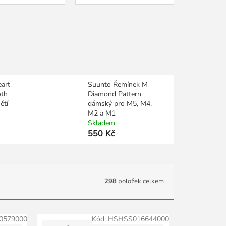
art
Suunto Řemínek M
oth
Diamond Pattern
ětí
dámský pro M5, M4,
M2 a M1
Skladem
550 Kč
298
položek celkem
0579000
Kód:
HSHSS016644000