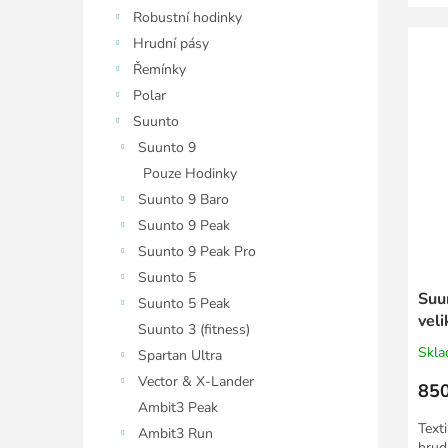
cviče
Robustní hodinky
Hrudní pásy
Řemínky
Polar
Suunto
Suunto 9
Pouze Hodinky
Suunto 9 Baro
Suunto 9 Peak
Suunto 9 Peak Pro
Suunto 5
Suu
Suunto 5 Peak
veli
Suunto 3 (fitness)
Skl
Spartan Ultra
Vector & X-Lander
850
Ambit3 Peak
Text
Ambit3 Run
hrud