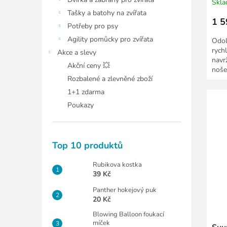
Skl
Tašky a batohy na zvířata
1 5
Potřeby pro psy
Agility pomůcky pro zvířata
Odol
rych
Akce a slevy
navr
Akční ceny 💥
noše
Rozbalené a zlevněné zboží
neop
1+1 zdarma
Poukazy
Top 10 produktů
Rubikova kostka
39 Kč
Panther hokejový puk
20 Kč
Blowing Balloon foukací
míček