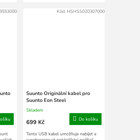
velmi...
3553000
Kód:
HSHSS020307000
uunto
Suunto Originální kabel pro
Suunto Eon Steel
Skladem
ošíku
Do košíku
699 Kč
ount
Tento USB kabel umožňuje nabíjet a
 vašich
synchronizovat potápěčský počítač