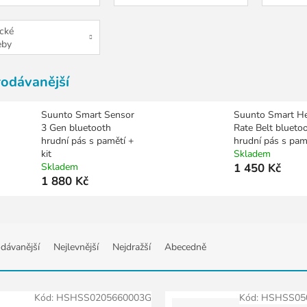
cké
eby
rodávanější
Suunto Smart Sensor
Suunto Smart He
3 Gen bluetooth
Rate Belt blueto
hrudní pás s pamětí +
hrudní pás s pam
kit
Skladem
Skladem
1 450 Kč
1 880 Kč
dávanější
Nejlevnější
Nejdražší
Abecedně
Kód:
HSHSS0205660003G
Kód:
HSHSS05