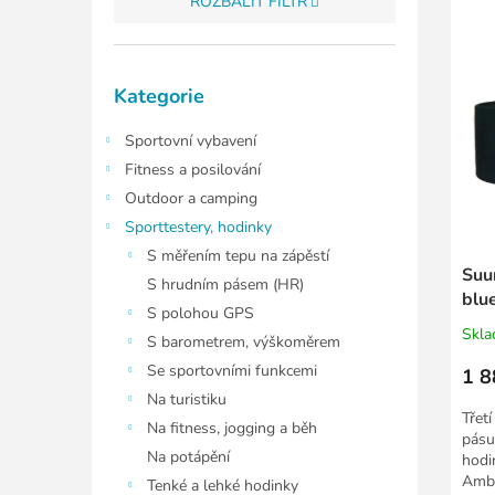
ROZBALIT FILTR
p
p
r
i
o
s
Přeskočit
d
p
Kategorie
kategorie
u
r
k
o
Sportovní vybavení
t
d
Fitness a posilování
ů
u
Outdoor a camping
k
Sporttestery, hodinky
t
S měřením tepu na zápěstí
ů
Suu
S hrudním pásem (HR)
blu
S polohou GPS
kit
Skl
S barometrem, výškoměrem
Se sportovními funkcemi
1 8
Na turistiku
Třet
Na fitness, jogging a běh
pásu
Na potápění
hodi
Ambi
Tenké a lehké hodinky