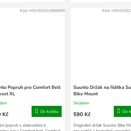
ní téměř...
tak lehký a...
Kód:
HSHSS014356000
Kód:
HSHSS02
nto Popruh pro Comfort Belt
Suunto Držák na řídítka S
kost XL
Bike Mount
adem
Skladem
Do košíku
Do k
 Kč
590 Kč
ilní popruh s elekrodami k
Originální držák Suunto Bike M
nímu pásu Comfort belt, Comfort
pro rychlé a bezpečné upevnění