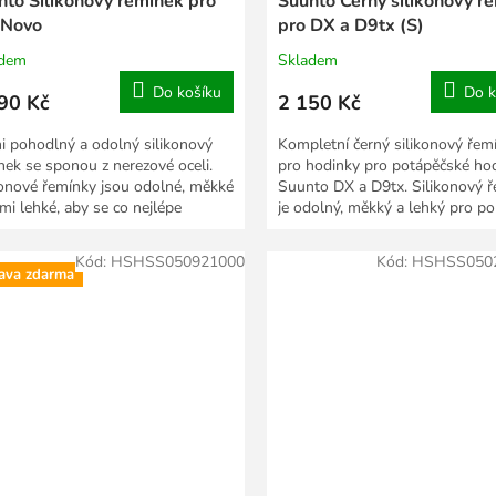
nto Silikonový řemínek pro
Suunto Černý silikonový ř
 Novo
pro DX a D9tx (S)
adem
Skladem
Do košíku
Do k
90 Kč
2 150 Kč
i pohodlný a odolný silikonový
Kompletní černý silikonový řem
nek se sponou z nerezové oceli.
pro hodinky pro potápěčské ho
konové řemínky jsou odolné, měkké
Suunto DX a D9tx. Silikonový 
lmi lehké, aby se co nejlépe
je odolný, měkký a lehký pro p
ůsobily...
nošení na...
Kód:
HSHSS050921000
Kód:
HSHSS050
ava zdarma