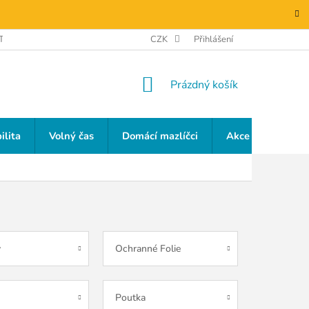
TAKTY
GDPR
CZK
Přihlášení
NÁKUPNÍ
Prázdný košík
KOŠÍK
ilita
Volný čas
Domácí mazlíčci
Akce a slevy
y
Ochranné Folie
Poutka