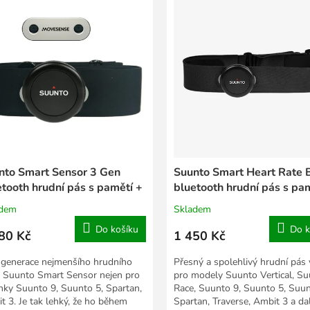
nto Smart Sensor 3 Gen
Suunto Smart Heart Rate 
etooth hrudní pás s pamětí +
bluetooth hrudní pás s pa
adem
Skladem
Do košíku
Do k
80 Kč
1 450 Kč
í generace nejmenšího hrudního
Přesný a spolehlivý hrudní pás
 Suunto Smart Sensor nejen pro
pro modely Suunto Vertical, S
nky Suunto 9, Suunto 5, Spartan,
Race, Suunto 9, Suunto 5, Suu
t 3. Je tak lehký, že ho během
Spartan, Traverse, Ambit 3 a dal