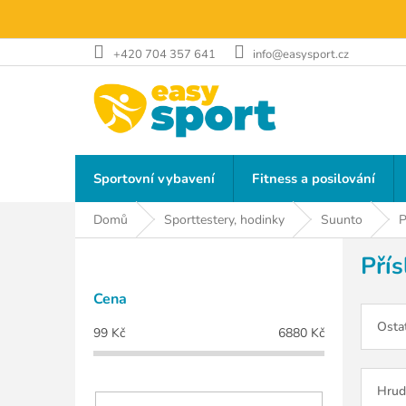
Přejít
na
obsah
+420 704 357 641
info@easysport.cz
Sportovní vybavení
Fitness a posilování
Domů
Sporttestery, hodinky
Suunto
P
P
Přís
o
s
Cena
t
r
Osta
99
Kč
6880
Kč
a
n
n
Hrud