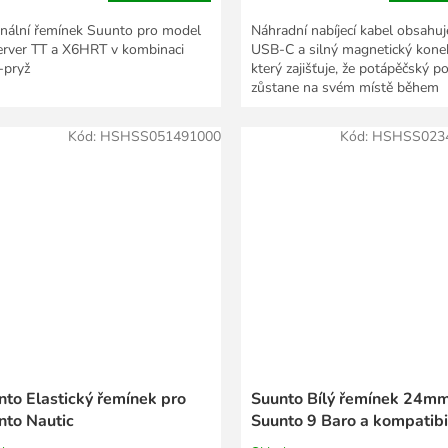
inální řemínek Suunto pro model
Náhradní nabíjecí kabel obsahuj
rver TT a X6HRT v kombinaci
USB-C a silný magnetický konek
-pryž
který zajišťuje, že potápěčský po
zůstane na svém místě během
nabíjení....
Kód:
HSHSS051491000
Kód:
HSHSS023
nto Elastický řemínek pro
Suunto Bílý řemínek 24mm
nto Nautic
Suunto 9 Baro a kompatibi