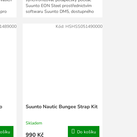
Suunto EON Steel prostřednictvím
 pro
softwaru Suunto DM5, dostupného
pro PC i Mac. Kabel je...
1489000
Kód:
HSHSS051490000
o
Suunto Nautic Bungee Strap Kit
Skladem
ošíku
Do košíku
990 Kč