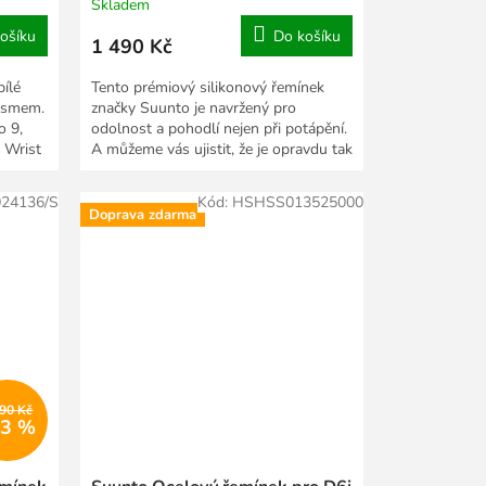
Skladem
ošíku
Do košíku
1 490 Kč
bílé
Tento prémiový silikonový řemínek
nismem.
značky Suunto je navržený pro
o 9,
odolnost a pohodlí nejen při potápění.
 Wrist
A můžeme vás ujistit, že je opravdu tak
příjemný, jak...
24136/S
Kód:
HSHSS013525000
Doprava zdarma
490 Kč
13 %