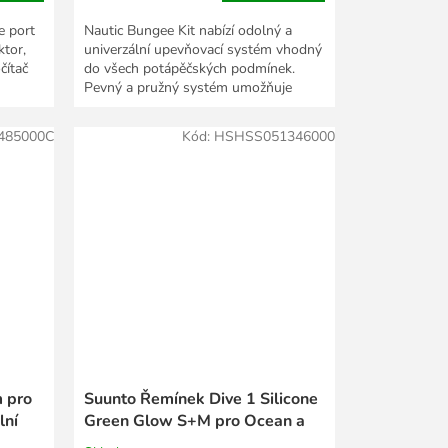
e port
Nautic Bungee Kit nabízí odolný a
tor,
univerzální upevňovací systém vhodný
čítač
do všech potápěčských podmínek.
Pevný a pružný systém umožňuje
rychlé nastavení bez...
485000C
Kód:
HSHSS051346000
 pro
Suunto Řemínek Dive 1 Silicone
lní
Green Glow S+M pro Ocean a
kompatibilní