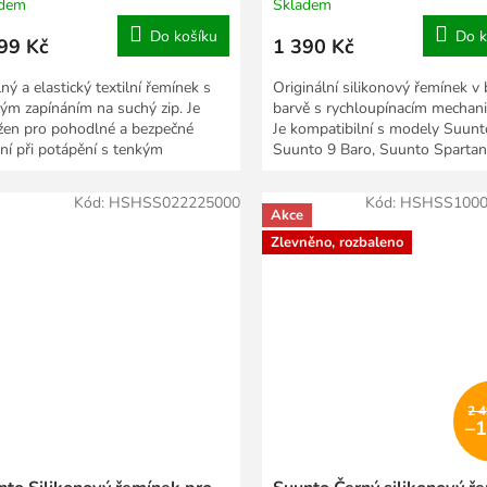
adem
Skladem
Do košíku
Do k
99 Kč
1 390 Kč
ný a elastický textilní řemínek s
Originální silikonový řemínek v 
lým zapínáním na suchý zip. Je
barvě s rychloupínacím mecha
žen pro pohodlné a bezpečné
Je kompatibilní s modely Suunt
ní při potápění s tenkým
Suunto 9 Baro, Suunto Spartan
renem nebo přímo na...
HR a Suunto...
Kód:
HSHSS022225000
Kód:
HSHSS1000
Akce
Zlevněno, rozbaleno
2 
–