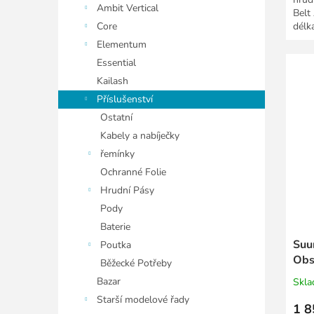
Ambit Vertical
Belt
Core
délk
Elementum
Essential
Kailash
Příslušenství
Ostatní
Kabely a nabíječky
řemínky
Ochranné Folie
Hrudní Pásy
Pody
Baterie
Suu
Poutka
Obs
Běžecké Potřeby
Bazar
Skl
Starší modelové řady
1 8