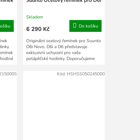
emínek
Suunto Ocelový řemínek pro D6i
Skladem
ošíku
Do košíku
6 290 Kč
ínek
Originální ocelový řemínek pro Suunto
dinky
D6i Novo, D6i a D6 představuje
řemínek
exkluzivní uchycení pro vaše
ohodlné
potápěčské hodinky. Doporučujeme
provést odbornou montáž v...
215000S
Kód:
HSHSS050245000