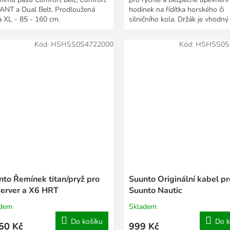
 ANT a Dual Belt. Prodloužená
hodinek na řídítka horského či
a XL - 85 - 160 cm.
silničního kola. Držák je vhodný
všechny typy...
Kód:
HSHSS0S4722000
Kód:
HSHSS05
nto Řemínek titan/pryž pro
Suunto Originální kabel pr
erver a X6 HRT
Suunto Nautic
adem
Skladem
Do košíku
Do k
50 Kč
999 Kč