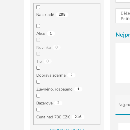
í
p
a
Běže
Na skladě
298
n
Potř
e
l
Akce
1
Nejp
Novinka
0
Tip
0
Doprava zdarma
2
Zlevněno, rozbaleno
1
Ř
a
Bazarové
2
Nejpro
z
e
Cena nad 700 CZK
216
n
V
í
ý