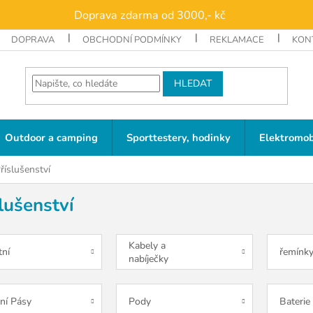
Doprava zdarma od 3000,- kč
DOPRAVA
OBCHODNÍ PODMÍNKY
REKLAMACE
KON
HLEDAT
Outdoor a camping
Sporttestery, hodinky
Elektromob
říslušenství
lušenství
Kabely a
tní
řemínk
nabíječky
ní Pásy
Pody
Baterie