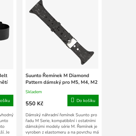
Belt
Suunto Řemínek M Diamond
mětí
Pattern dámský pro M5, M4, M2
a M1
Skladem
ošíku
Do košíku
550 Kč
 vhodný
Dámský náhradní řemínek Suunto pro
uunto
řadu M Serie, kompatibilní i ostatními
nto
dámskými modely série M. Řemínek je
ší. Je
vyroben z elastomeru a na povrchu má