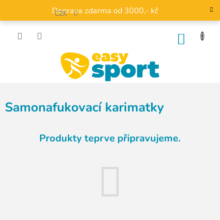
Přejít
Doprava zdarma od 3000,- kč
na
CZK
obsah
NÁKU
KOŠÍK
Samonafukovací karimatky
Produkty teprve připravujeme.