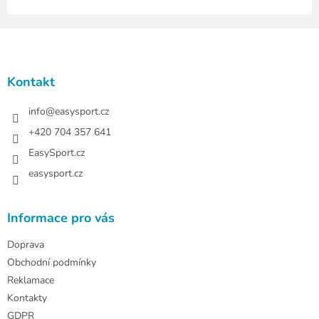
Z
á
p
a
Kontakt
t
í
info
@
easysport.cz
+420 704 357 641
EasySport.cz
easysport.cz
Informace pro vás
Doprava
Obchodní podmínky
Reklamace
Kontakty
GDPR