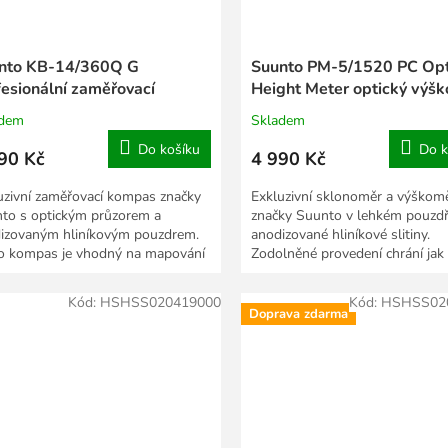
nto KB-14/360Q G
Suunto PM-5/1520 PC Opt
fesionální zaměřovací
Height Meter optický výš
pas v kovovém pouzdře
+ sklonoměr
adem
Skladem
Do košíku
Do k
90 Kč
4 990 Kč
uzivní zaměřovací kompas značky
Exkluzivní sklonoměr a výškom
to s optickým průzorem a
značky Suunto v lehkém pouzdř
izovaným hliníkovým pouzdrem.
anodizované hliníkové slitiny.
o kompas je vhodný na mapování
Zodolněné provedení chrání jak 
fesionální...
nárazu, tak proti...
Kód:
HSHSS020419000
Kód:
HSHSS02
Doprava zdarma