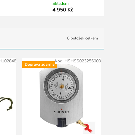
Skladem
4 950 Kč
8
položek celkem
H102848
Kód:
HSHSS023256000
Doprava zdarma