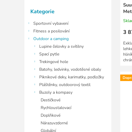
ů
Suu
Přeskočit
Kategorie
Met
kategorie
Skl
Sportovní vybavení
Fitness a posilování
3 8
Outdoor a camping
Exkl
Lupine čelovky a svítilny
lehk
Spací pytle
hlin
chrán
Trekingové hole
vlhko
Batohy, ledvinky, vodotěsné obaly
Piknikové deky, karimatky, podložky
Dopr
Pláštěnky, outdoorový textil
Buzoly a kompasy
Destičkové
Rychloustalovací
Doplňkové
Nárazuvzdorné
Globální