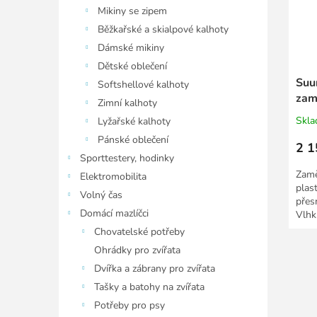
Mikiny se zipem
Běžkařské a skialpové kalhoty
Dámské mikiny
Dětské oblečení
Suu
Softshellové kalhoty
zam
Zimní kalhoty
pou
Skl
Lyžařské kalhoty
Pánské oblečení
2 1
Sporttestery, hodinky
Zamě
Elektromobilita
plas
Volný čas
přesn
Domácí mazlíčci
Vlhk
plovo
Chovatelské potřeby
Ohrádky pro zvířata
Dvířka a zábrany pro zvířata
Tašky a batohy na zvířata
Potřeby pro psy