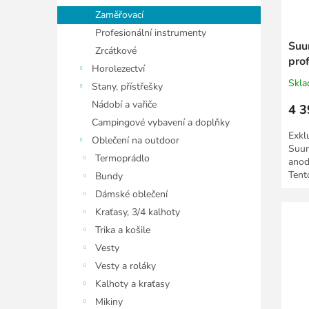
Zaměřovací
Profesionální instrumenty
Suu
Zrcátkové
pro
Horolezectví
kom
Skl
Stany, přístřešky
Nádobí a vařiče
4 3
Campingové vybavení a doplňky
Exkl
Oblečení na outdoor
Suun
Termoprádlo
anod
Tent
Bundy
a pro
Dámské oblečení
Kraťasy, 3/4 kalhoty
Trika a košile
Vesty
Vesty a roláky
Kalhoty a kraťasy
Mikiny