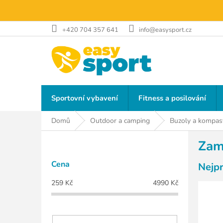
Přejít
na
obsah
+420 704 357 641
info@easysport.cz
Sportovní vybavení
Fitness a posilování
Domů
Outdoor a camping
Buzoly a kompas
P
Zam
o
s
Cena
Nejp
t
r
259
Kč
4990
Kč
a
n
n