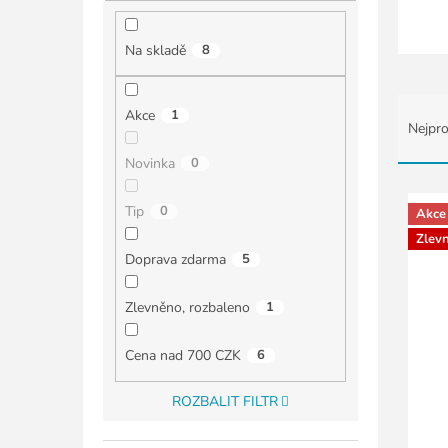
í
p
a
Na skladě
8
n
e
Ř
l
Akce
1
a
Nejpro
z
Novinka
0
e
n
V
í
ý
Tip
0
Akce
p
p
Zlev
r
i
Doprava zdarma
5
o
s
d
p
Zlevněno, rozbaleno
1
u
r
k
o
Cena nad 700 CZK
6
t
d
ů
u
ROZBALIT FILTR
k
t