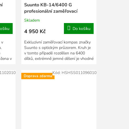
ní
Suunto KB-14/6400 G
profesionální zaměřovací
kompas v kovovém pouzdře
Skladem
ošíku
Do košíku
4 950 Kč
 v
Exkluzivní zaměřovací kompas značky
.
Suunto s optickým průzorem. Kruh je
e
v tomto případě rozdělen na 6400
ožena v
dílků, extrémně jemné dělení je vhodné
na mapování a...
1102010
Kód:
HSHSS011096010
Doprava zdarma