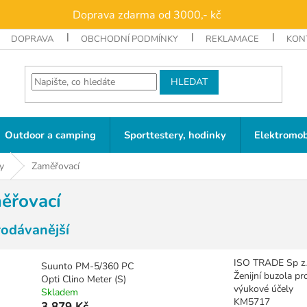
Doprava zdarma od 3000,- kč
DOPRAVA
OBCHODNÍ PODMÍNKY
REKLAMACE
KON
HLEDAT
Outdoor a camping
Sporttestery, hodinky
Elektromob
y
Zaměřovací
ěřovací
rodávanější
ISO TRADE Sp z.
Suunto PM-5/360 PC
Ženijní buzola pr
Opti Clino Meter (S)
výukové účely
Skladem
KM5717
3 879 Kč