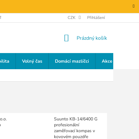
TAKTY
GDPR
CZK
Přihlášení
NÁKUPNÍ
Prázdný košík
KOŠÍK
ilita
Volný čas
Domácí mazlíčci
Akce a slevy
o.o.
Suunto KB-14/6400 G
o
profesionální
zaměřovací kompas v
kovovém pouzdře