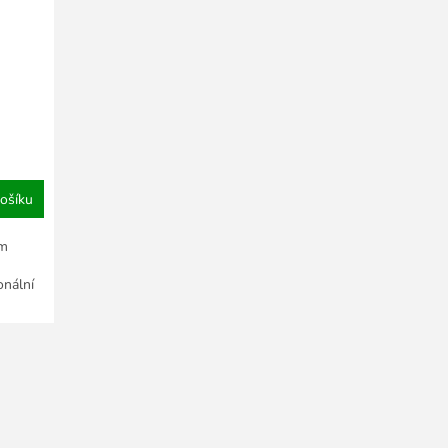
ře
ošíku
ým
onální
..