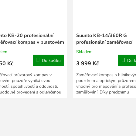
nto KB-20 profesionální
Suunto KB-14/360R G
ěřovací kompas v plastovém
profesionální zaměřovací
zdře
kompas v kovovém pouzd
adem
Skladem
Do košíku
Do k
50 Kč
3 999 Kč
řovací průzorový kompas v
Zaměřovací kompas s hliníkov
tovém pouzdře vyniká svou
pouzdrem a optickým průzorem
ostí, spolehlivostí a odolností.
vhodný pro mapování a profesi
uodolné provedení s odlehčenou
zaměřování. Díky preciznímu
ucí konstrukcí a...
zpracování a vynikající přesnosti.
O
v
l
á
d