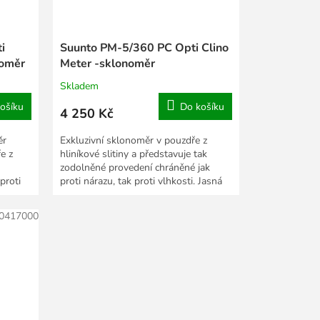
i
Suunto PM-5/360 PC Opti Clino
koměr
Meter -sklonoměr
Skladem
ošíku
Do košíku
4 250 Kč
ěr
Exkluzivní sklonoměr v pouzdře z
e z
hliníkové slitiny a představuje tak
zodolněné provedení chráněné jak
proti
proti nárazu, tak proti vlhkosti. Jasná
volba...
0417000