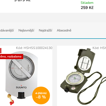
Skladem
259 Kč
dávanější
Nejlevnější
Nejdražší
Abecedně
Kód:
HSHSS100024130
Kód:
HS
něno, rozbaleno
4 250 Kč
–8 %