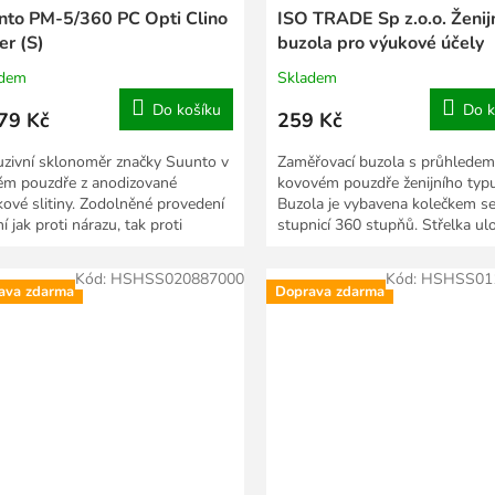
nto PM-5/360 PC Opti Clino
ISO TRADE Sp z.o.o. Ženij
er (S)
buzola pro výukové účely
KM5717
adem
Skladem
Do košíku
Do k
79 Kč
259 Kč
uzivní sklonoměr značky Suunto v
Zaměřovací buzola s průhledem
ém pouzdře z anodizované
kovovém pouzdře ženijního typu
íkové slitiny. Zodolněné provedení
Buzola je vybavena kolečkem s
í jak proti nárazu, tak proti
stupnicí 360 stupňů. Střelka ul
sti i všem...
kapalině. Buzola je...
Kód:
HSHSS020887000
Kód:
HSHSS01
ava zdarma
Doprava zdarma