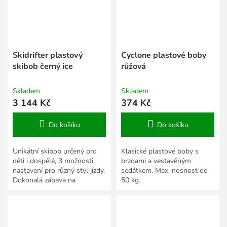
Skidrifter plastový
Cyclone plastové boby
skibob černý ice
růžová
Skladem
Skladem
3 144 Kč
374 Kč
Do košíku
Do košíku
Unikátní skibob určený pro
Klasické plastové boby s
děti i dospělé, 3 možnosti
brzdami a vestavěným
nastavení pro různý styl jízdy.
sedátkem. Max. nosnost do
Dokonalá zábava na
50 kg.
zasněžený kopec.