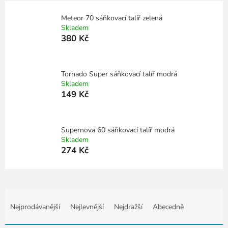
Meteor 70 sáňkovací talíř zelená
Skladem
380 Kč
Tornado Super sáňkovací talíř modrá
Skladem
149 Kč
Supernova 60 sáňkovací talíř modrá
Skladem
274 Kč
Ř
a
Nejprodávanější
Nejlevnější
Nejdražší
Abecedně
z
e