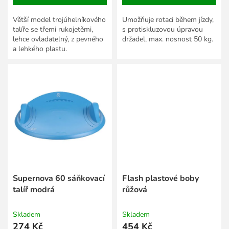
Větší model trojúhelníkového
Umožňuje rotaci během jízdy,
talíře se třemi rukojetěmi,
s protiskluzovou úpravou
lehce ovladatelný, z pevného
držadel, max. nosnost 50 kg.
a lehkého plastu.
Supernova 60 sáňkovací
Flash plastové boby
talíř modrá
růžová
Skladem
Skladem
274 Kč
454 Kč