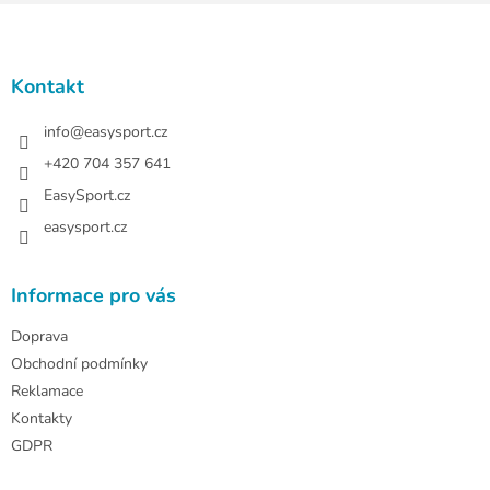
Z
á
p
a
Kontakt
t
í
info
@
easysport.cz
+420 704 357 641
EasySport.cz
easysport.cz
Informace pro vás
Doprava
Obchodní podmínky
Reklamace
Kontakty
GDPR