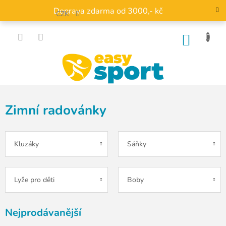
Přejít
Doprava zdarma od 3000,- kč
na
CZK
obsah
NÁKU
KOŠÍK
Zimní radovánky
Kluzáky
Sáňky
Lyže pro děti
Boby
Nejprodávanější