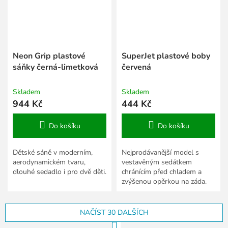
Neon Grip plastové
SuperJet plastové boby
sáňky černá-limetková
červená
Skladem
Skladem
944 Kč
444 Kč
Do košíku
Do košíku
Dětské sáně v moderním,
Nejprodávanější model s
aerodynamickém tvaru,
vestavěným sedátkem
dlouhé sedadlo i pro dvě děti.
chránícím před chladem a
zvýšenou opěrkou na záda.
NAČÍST 30 DALŠÍCH
S