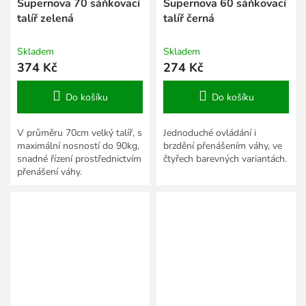
Supernova 70 sáňkovací
Supernova 60 sáňkovací
talíř zelená
talíř černá
Skladem
Skladem
374 Kč
274 Kč
Do košíku
Do košíku
V průměru 70cm velký talíř, s
Jednoduché ovládání i
maximální nosností do 90kg,
brzdění přenášením váhy, ve
snadné řízení prostřednictvím
čtyřech barevných variantách.
přenášení váhy.