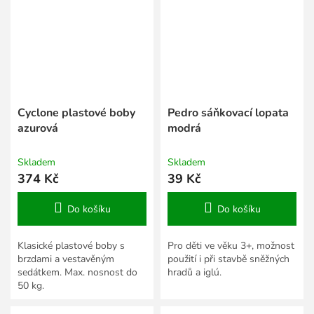
Cyclone plastové boby
Pedro sáňkovací lopata
azurová
modrá
Skladem
Skladem
374 Kč
39 Kč
Do košíku
Do košíku
Klasické plastové boby s
Pro děti ve věku 3+, možnost
brzdami a vestavěným
použití i při stavbě sněžných
sedátkem. Max. nosnost do
hradů a iglú.
50 kg.