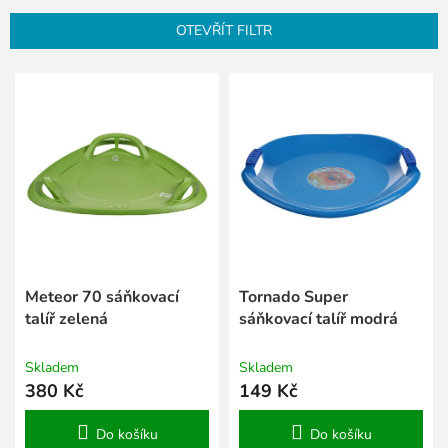
n
OTEVŘÍT FILTR
í
p
V
r
ý
o
p
d
i
u
s
k
p
t
r
ů
o
d
u
k
Meteor 70 sáňkovací
Tornado Super
t
talíř zelená
sáňkovací talíř modrá
ů
Skladem
Skladem
380 Kč
149 Kč
Do košíku
Do košíku