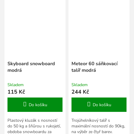
Skyboard snowboard
Meteor 60 sáňkovací
modrá
talíř modrá
Skladem
Skladem
115 Kč
244 Kč
Do košíku
Do košíku
Plastový kluzák s nosností
Trojúhelníkový talíř s
do 50 kg a šňůrou s rukojetí,
maximální nosností do 90kg,
obdoba snowboardu za
na výběr ze čtyř barev.