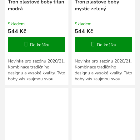
Tron plastové boby titan
Tron plastové boby
modrá
mystic zelený
Skladem
Skladem
544 Kč
544 Kč
Do košíku
Do košíku
Novinka pro sezónu 2020/21.
Novinka pro sezónu 2020/21.
Kombinace tradičního
Kombinace tradičního
designu a vysoké kvality. Tyto
designu a vysoké kvality. Tyto
boby vás zaujmou svou
boby vás zaujmou svou
rychlostí i elegancí.
rychlostí i elegancí.