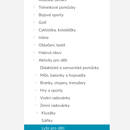
í
p
Tréninkové pomůcky
a
Bojové sporty
n
Golf
e
Cyklistika, koloběžky
l
Inline
Oblečení, textil
Halová obuv
Aktivity pro děti
Didaktické a sensorické pomůcky
Míče, balonky a hopsadla
Branky, stojany, trenažery
Hry a sporty
Vodní radovánky
Zimní radovánky
Kluzáky
Sáňky
Lyže pro děti