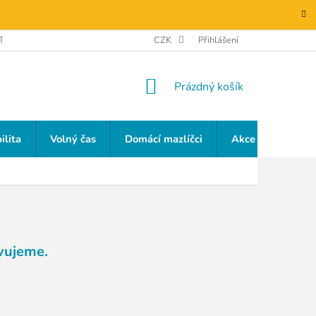
TAKTY
GDPR
CZK
Přihlášení
NÁKUPNÍ
Prázdný košík
KOŠÍK
ilita
Volný čas
Domácí mazlíčci
Akce a slevy
vujeme.