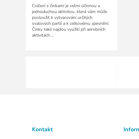
Cvičení s činkami je velmi účinnou a
jednoduchou aktivitou, která vám může
posloužit k vytvarování určitých
svalových partií a k celkovému zpevnění.
Činky také najdou využití při aerobních
aktivitách....
Z
á
p
a
t
Kontakt
Infor
í