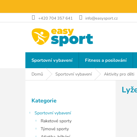
Přejít
na
obsah
+420 704 357 641
info@easysport.cz
Sportovní vybavení
Fitness a posilování
Domů
Sportovní vybavení
Aktivity pro děti
P
Lyže
o
Přeskočit
s
Kategorie
kategorie
t
r
Sportovní vybavení
a
Raketové sporty
n
Týmové sporty
n
Atletika, běhání