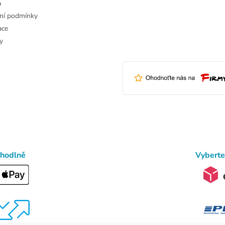
a
ní podmínky
ace
y
ohodlně
Vyberte