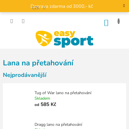
Přejít
Doprava zdarma od 3000,- kč
na
CZK
obsah
NÁKU
KOŠÍK
Lana na přetahování
Nejprodávanější
Tug of War lano na přetahování
Skladem
585 Kč
od
Dragg lano na přetahování