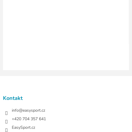
í
p
r
v
k
y
v
ý
p
i
s
u
Z
á
p
a
Kontakt
t
í
info
@
easysport.cz
+420 704 357 641
EasySport.cz