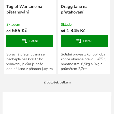
u
k
Tug of War lano na
Dragg lano na
t
přetahování
přetahování
ů
Skladem
Skladem
585 Kč
1 345 Kč
od
od
Detail
Detail
Správná přetahovaná se
Solidní provaz z konopí, oba
neobejde bez kvalitního
konce obalené pravou kůží. S
vybavení, jakým je naše
hmotnostmi 6,5kg a 9kg a
odolné lano z přírodní juty, za
průměrem 2,7cm.
bezkonkurenční cenu.
2
položek celkem
O
v
l
á
d
a
c