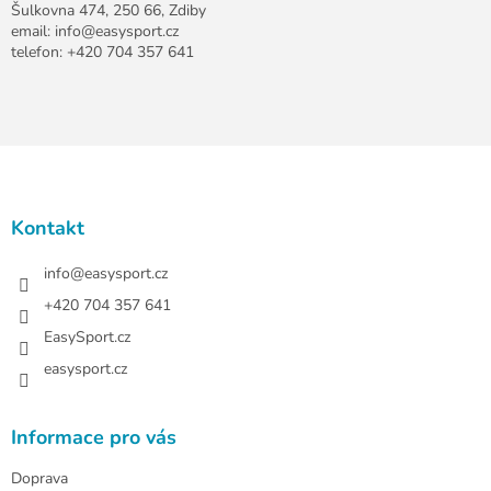
Šulkovna 474, 250 66, Zdiby
email: info@easysport.cz
telefon: +420 704 357 641
Z
á
p
a
Kontakt
t
í
info
@
easysport.cz
+420 704 357 641
EasySport.cz
easysport.cz
Informace pro vás
Doprava