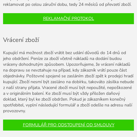
reklamovat po celou záruční dobu, tedy 24 měsíců od převzetí zboží.
REKLAMAČNÍ PROTOKOL
Vrácení zboží
Kupující má možnost zboží vrátit bez udání důvodů do 14 dnů od
jeho obdržení. Peníze za zboží včetně nákladů na dodání budou
vráceny dohodnutým způsobem. Upozorňujeme, že vrácení nákladů
na dopravu se nevztahuje na případ, kdy zákazník vrátí pouze část
objednávky. Poštovné spojené se zasláním zboží zpět k prodejci hradí
kupující. Zboží nesmí být zasláno na dobírku, takováto zásilka nebude
z naší strany přijata. Vracené zboží musí být nepoužité, nepoškozené
a v originálním balení. Ke zboží musí být vždy přiložen daňový
doklad, který byl ke zboží obdržen. Pokud je zákazníkem konečný
spotřebitel, vyplní následující formulář a zboží odešle na adresu naší
provozovny.
FORMULÁŘ PRO ODSTOUPENÍ OD SMLOUVY