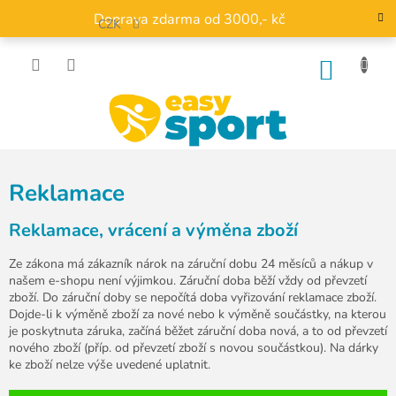
Přejít
Doprava zdarma od 3000,- kč
na
CZK
obsah
NÁKU
KOŠÍK
Reklamace
Reklamace, vrácení a výměna zboží
Ze zákona má zákazník nárok na záruční dobu 24 měsíců a nákup v
našem e-shopu není výjimkou. Záruční doba běží vždy od převzetí
zboží. Do záruční doby se nepočítá doba vyřizování reklamace zboží.
Dojde-li k výměně zboží za nové nebo k výměně součástky, na kterou
je poskytnuta záruka, začíná běžet záruční doba nová, a to od převzetí
nového zboží (příp. od převzetí zboží s novou součástkou). Na dárky
ke zboží nelze výše uvedené uplatnit.