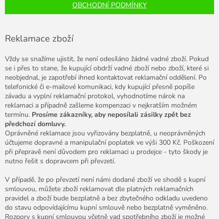
OBCHODNÍ PODMÍNKY
Reklamace zboží
Vždy se snažíme ujistit, že není odesíláno žádné vadné zboží. Pokud
se i přes to stane, že kupující obdrží vadné zboží nebo zboží, které si
neobjednal, je zapotřebí ihned kontaktovat reklamační oddělení. Po
telefonické či e-mailové komunikaci, kdy kupující přesně popíše
závadu a vyplní reklamační protokol, vyhodnotíme nárok na
reklamaci a případně zašleme kompenzaci v nejkratším možném
termínu.
Prosíme zákazníky, aby neposílali zásilky zpět bez
předchozí domluvy.
Oprávněné reklamace jsou vyřizovány bezplatně, u neoprávněných
účtujeme dopravné a manipulační poplatek ve výši 300 Kč. Poškození
při přepravě není důvodem pro reklamaci u prodejce - tyto škody je
nutno řešit s dopravcem při převzetí.
V případě, že po převzetí není námi dodané zboží ve shodě s kupní
smlouvou, můžete zboží reklamovat dle platných reklamačních
pravidel a zboží bude bezplatně a bez zbytečného odkladu uvedeno
do stavu odpovídajícímu kupní smlouvě nebo bezplatně vyměněno.
Rozpory s kupní smlouvou včetně vad spotřebního zboží je možné