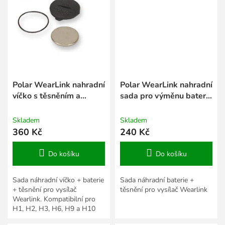
Polar WearLink nahradní
Polar WearLink nahradní
víčko s těsněním a
sada pro výměnu baterie
baterií -zacvakávací typ
zacvakávací typ
Skladem
Skladem
360 Kč
240 Kč
Do košíku
Do košíku
Sada náhradní víčko + baterie
Sada náhradní baterie +
+ těsnění pro vysílač
těsnění pro vysílač Wearlink
Wearlink. Kompatibilní pro
H1, H2, H3, H6, H9 a H10
včetně H10+ Tuto baterii je