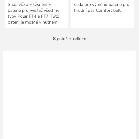
Sada víčko + těsnění +
sada pro výměnu baterie pro
baterie pro vysílač všechny
hrudní pás Comfort belt.
typy Polar FT4 a FT7. Tuto
baterii je možné v nutném
případě měnit svépomocí, tím
že vyměníte i těsnění a...
8
položek celkem
O
v
l
á
d
a
c
í
p
r
v
k
y
v
ý
p
i