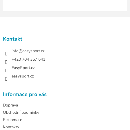
s
u
Z
á
p
a
Kontakt
t
í
info
@
easysport.cz
+420 704 357 641
EasySport.cz
easysport.cz
Informace pro vás
Doprava
Obchodní podmínky
Reklamace
Kontakty