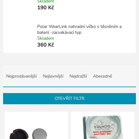
Skladem
190 Kč
Polar WearLink nahradní víčko s těsněním a
baterií -zacvakávací typ
Skladem
360 Kč
Ř
a
Nejprodávanější
Nejlevnější
Nejdražší
Abecedně
z
e
n
OTEVŘÍT FILTR
í
p
V
r
ý
o
p
d
i
u