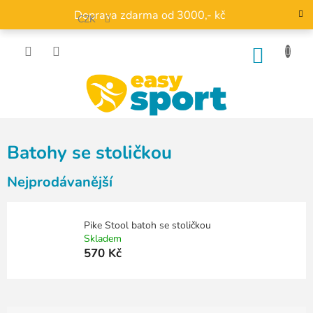
Přejít
Doprava zdarma od 3000,- kč
na
CZK
obsah
NÁKU
KOŠÍK
Batohy se stoličkou
Nejprodávanější
Pike Stool batoh se stoličkou
Skladem
570 Kč