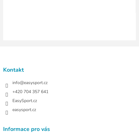
y
v
ý
p
i
s
u
Z
á
p
a
Kontakt
t
í
info
@
easysport.cz
+420 704 357 641
EasySport.cz
easysport.cz
Informace pro vás