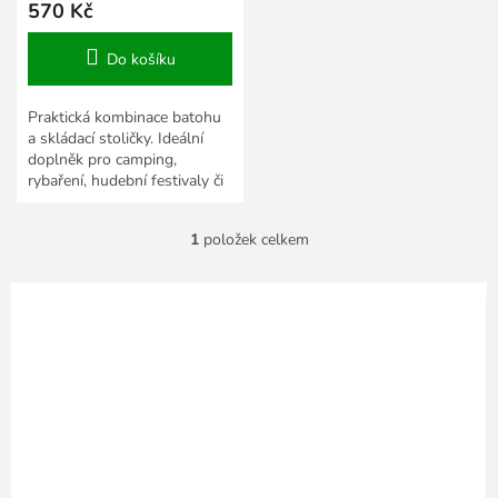
570 Kč
Do košíku
Praktická kombinace batohu
a skládací stoličky. Ideální
doplněk pro camping,
rybaření, hudební festivaly či
výlety do přírody. Rozměry
31 x 28 x 15 cm,...
1
položek celkem
O
v
l
á
d
a
c
í
p
r
v
k