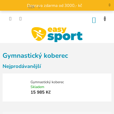
Přejít
Doprava zdarma od 3000,- kč
na
CZK
obsah
NÁKU
KOŠÍK
Gymnastický koberec
Nejprodávanější
Gymnastický koberec
Skladem
15 985 Kč