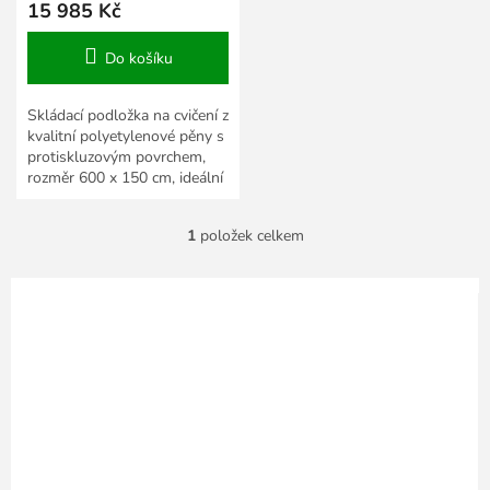
15 985 Kč
Do košíku
Skládací podložka na cvičení z
kvalitní polyetylenové pěny s
protiskluzovým povrchem,
rozměr 600 x 150 cm, ideální
volba do každé tělocvičny.
1
položek celkem
O
v
l
á
d
a
c
í
p
r
v
k