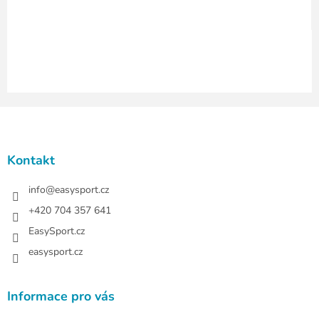
y
v
ý
p
i
s
u
Z
á
p
a
Kontakt
t
í
info
@
easysport.cz
+420 704 357 641
EasySport.cz
easysport.cz
Informace pro vás