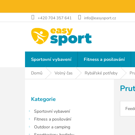
Přejít
na
obsah
+420 704 357 641
info@easysport.cz
Sportovní vybavení
Fitness a posilování
Domů
Volný čas
Rybářské potřeby
Pr
P
Pru
o
Přeskočit
s
Kategorie
kategorie
t
r
Feed
Sportovní vybavení
a
Fitness a posilování
n
Outdoor a camping
n
Sporttestery, hodinky