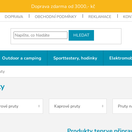
Doprava zdarma od 3000,- kč
DOPRAVA
OBCHODNÍ PODMÍNKY
REKLAMACE
KON
HLEDAT
Outdoor a camping
Sporttestery, hodinky
Elektromob
uty
ty
rové pruty
Kaprové pruty
Pruty 
Produkty teprve připra