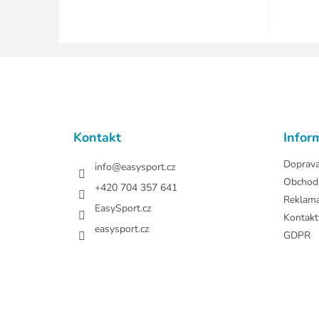
Z
á
p
a
t
Kontakt
Infor
í
Doprav
info
@
easysport.cz
Obchod
+420 704 357 641
Reklam
EasySport.cz
Kontakt
easysport.cz
GDPR