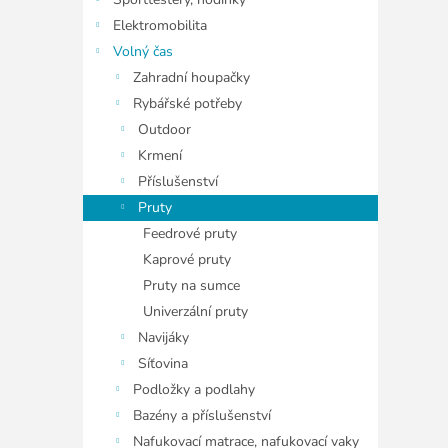
í
p
Elektromobilita
a
Volný čas
n
Zahradní houpačky
e
Rybářské potřeby
l
Outdoor
Krmení
Příslušenství
Pruty
Feedrové pruty
Kaprové pruty
Pruty na sumce
Univerzální pruty
Navijáky
Síťovina
Podložky a podlahy
Bazény a příslušenství
Nafukovací matrace, nafukovací vaky