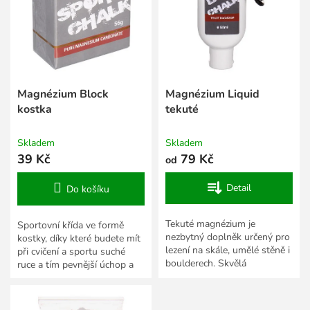
s
k
p
t
r
ů
o
d
u
k
Magnézium Block
Magnézium Liquid
t
kostka
tekuté
ů
Skladem
Skladem
39 Kč
79 Kč
od
Detail
Do košíku
Tekuté magnézium je
Sportovní křída ve formě
nezbytný doplněk určený pro
kostky, díky které budete mít
lezení na skále, umělé stěně i
při cvičení a sportu suché
boulderech. Skvělá
ruce a tím pevnější úchop a
alternativa ke klasickému
výkon. 56 g.
práškovému magnéziu.