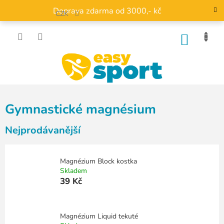
Přejít
Doprava zdarma od 3000,- kč
na
CZK
obsah
NÁKU
KOŠÍK
Gymnastické magnésium
Nejprodávanější
Magnézium Block kostka
Skladem
39 Kč
Magnézium Liquid tekuté