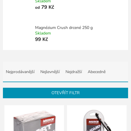
Skladem
79 Kč
od
Magnézium Crush drcené 250 g
Skladem
99 Kč
Ř
a
Nejprodávanější
Nejlevnější
Nejdražší
Abecedně
z
e
n
OTEVŘÍT FILTR
í
p
V
r
ý
o
p
d
i
u