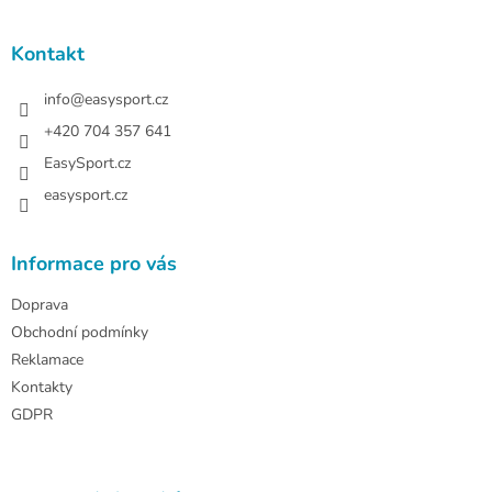
á
p
a
Kontakt
t
í
info
@
easysport.cz
+420 704 357 641
EasySport.cz
easysport.cz
Informace pro vás
Doprava
Obchodní podmínky
Reklamace
Kontakty
GDPR