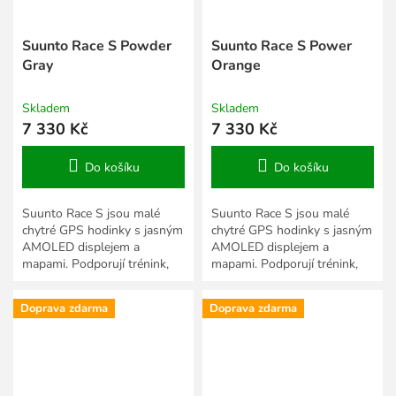
Suunto Race S Powder
Suunto Race S Power
Gray
Orange
Skladem
Skladem
7 330 Kč
7 330 Kč
Do košíku
Do košíku
Suunto Race S jsou malé
Suunto Race S jsou malé
chytré GPS hodinky s jasným
chytré GPS hodinky s jasným
AMOLED displejem a
AMOLED displejem a
mapami. Podporují trénink,
mapami. Podporují trénink,
závody a vyhodnocování
závody a vyhodnocování
každodenních aktivit. Jsou
každodenních aktivit. Jsou
Doprava zdarma
Doprava zdarma
vytvořeny...
vytvořeny...