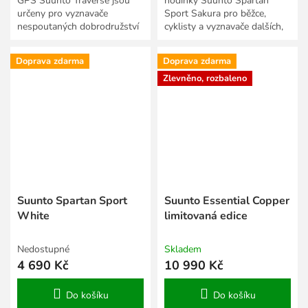
GPS Suunto Traverse jsou
hodinky Suunto Spartan
určeny pro vyznavače
Sport Sakura pro běžce,
nespoutaných dobrodružství
cyklisty a vyznavače dalších,
ve volné přírodě. Vyražte
více než 80 sportů. Přesně
tam, kam žádná jiná noha...
měří vzdálenosti, rychlost,...
Doprava zdarma
Doprava zdarma
Zlevněno, rozbaleno
Suunto Spartan Sport
Suunto Essential Copper
White
limitovaná edice
Nedostupné
Skladem
4 690 Kč
10 990 Kč
Do košíku
Do košíku