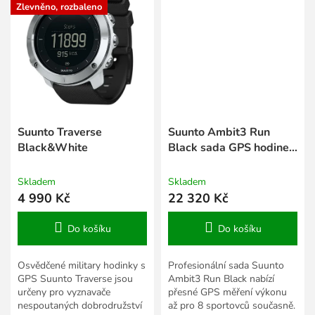
Zlevněno, rozbaleno
Suunto Traverse
Suunto Ambit3 Run
Black&White
Black sada GPS hodinek
pro měření 8 sportovců
Skladem
Skladem
4 990 Kč
22 320 Kč
Do košíku
Do košíku
Osvědčené military hodinky s
Profesionální sada Suunto
GPS Suunto Traverse jsou
Ambit3 Run Black nabízí
určeny pro vyznavače
přesné GPS měření výkonu
nespoutaných dobrodružství
až pro 8 sportovců současně.