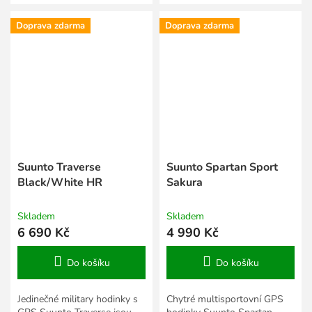
ve volné přírodě. Vyrazte
Ideální pro kluby, školy i
tam, kam žádná jiná noha...
tréninkové skupiny, které...
Doprava zdarma
Doprava zdarma
Suunto Traverse
Suunto Spartan Sport
Black/White HR
Sakura
Skladem
Skladem
6 690 Kč
4 990 Kč
Do košíku
Do košíku
Jedinečné military hodinky s
Chytré multisportovní GPS