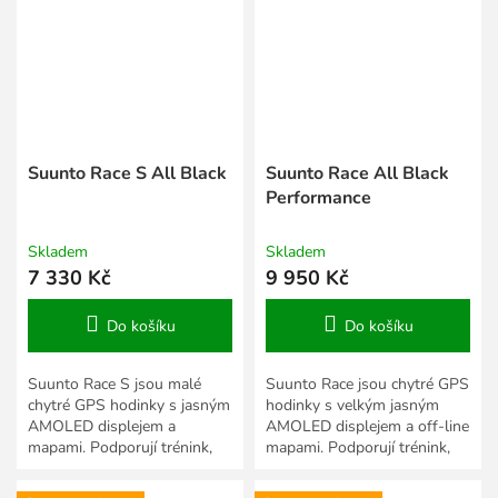
Suunto Race S All Black
Suunto Race All Black
Performance
Skladem
Skladem
7 330 Kč
9 950 Kč
Do košíku
Do košíku
Suunto Race S jsou malé
Suunto Race jsou chytré GPS
chytré GPS hodinky s jasným
hodinky s velkým jasným
AMOLED displejem a
AMOLED displejem a off-line
mapami. Podporují trénink,
mapami. Podporují trénink,
závody a vyhodnocování
závody a vyhodnocování
každodenních aktivit. Jsou
každodenních aktivit. Jsou...