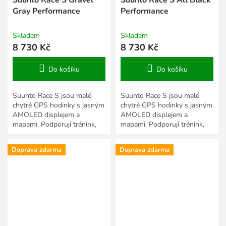
Gray Performance
Performance
Skladem
Skladem
8 730 Kč
8 730 Kč
Do košíku
Do košíku
Suunto Race S jsou malé
Suunto Race S jsou malé
chytré GPS hodinky s jasným
chytré GPS hodinky s jasným
AMOLED displejem a
AMOLED displejem a
mapami. Podporují trénink,
mapami. Podporují trénink,
závody a vyhodnocování
závody a vyhodnocování
každodenních aktivit. Jsou
každodenních aktivit. Jsou
Doprava zdarma
Doprava zdarma
vytvořeny...
vytvořeny...