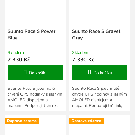
Suunto Race S Power
Suunto Race S Gravel
Blue
Gray
Skladem
Skladem
7 330 Kč
7 330 Kč
Do košíku
Do košíku
Suunto Race S jsou malé
Suunto Race S jsou malé
chytré GPS hodinky s jasným
chytré GPS hodinky s jasným
AMOLED displejem a
AMOLED displejem a
mapami. Podporují trénink,
mapami. Podporují trénink,
závody a vyhodnocování
závody a vyhodnocování
každodenních aktivit. Jsou
každodenních aktivit. Jsou
Doprava zdarma
Doprava zdarma
vytvořeny...
vytvořeny...