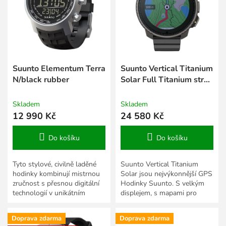
s
k
p
t
r
ů
o
d
u
k
Suunto Elementum Terra
Suunto Vertical Titanium
t
N/black rubber
Solar Full Titanium strap
ů
se třemi řemínky
Skladem
Skladem
12 990 Kč
24 580 Kč
Do košíku
Do košíku
Tyto stylové, civilně laděné
Suunto Vertical Titanium
hodinky kombinují mistrnou
Solar jsou nejvýkonnější GPS
zručnost s přesnou digitální
Hodinky Suunto. S velkým
technologií v unikátním
displejem, s mapami pro
spojení funkce a formy.
outdoorové aktivity a trénink.
Modely Terra (země) jsou...
Mají solární dobíjení,...
Doprava zdarma
Doprava zdarma