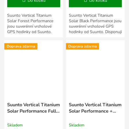
Do košíku
Do košíku
Suunto Vertical Titanium
Suunto Vertical Titanium
Solar Forest Performance
Solar Black Performance jsou
jsou suverénní vrcholové
suverénní vrcholové GPS
GPS hodinky od Suunto.
hodinky od Suunto. Disponují
Disponují velkolepým
velkolepým displejem,
displejem, mapami pro
mapami pro dobrodružné...
Doprava zdarma
Doprava zdarma
dobrodružné...
Suunto Vertical Titanium
Suunto Vertical Titanium
Solar Performance Full
Solar Performance +
Titanium strap se třemi
luxusní ocelový řemínek
řemínky
Skladem
Skladem