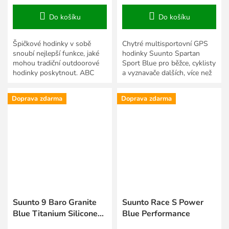
Do košíku
Do košíku
Špičkové hodinky v sobě
Chytré multisportovní GPS
snoubí nejlepší funkce, jaké
hodinky Suunto Spartan
mohou tradiční outdoorové
Sport Blue pro běžce, cyklisty
hodinky poskytnout. ABC
a vyznavače dalších, více než
(Altimeter, Barometer,
80 sportů. Přesně měří
Compass) outdoorový
vzdálenosti, rychlost,...
Doprava zdarma
Doprava zdarma
počítač...
Suunto 9 Baro Granite
Suunto Race S Power
Blue Titanium Silicone
Blue Performance
strap