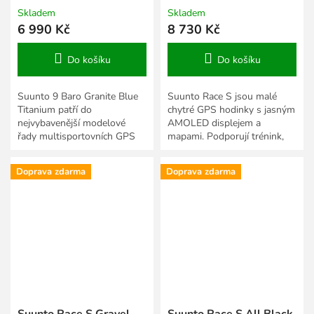
Skladem
Skladem
6 990 Kč
8 730 Kč
Do košíku
Do košíku
Suunto 9 Baro Granite Blue
Suunto Race S jsou malé
Titanium patří do
chytré GPS hodinky s jasným
nejvybavenější modelové
AMOLED displejem a
řady multisportovních GPS
mapami. Podporují trénink,
hodinek Suunto. Ideální jak
závody a vyhodnocování
pro sportovce, kteří chtějí to...
každodenních aktivit. Jsou
Doprava zdarma
Doprava zdarma
vytvořeny...
Suunto Race S Gravel
Suunto Race S All Black