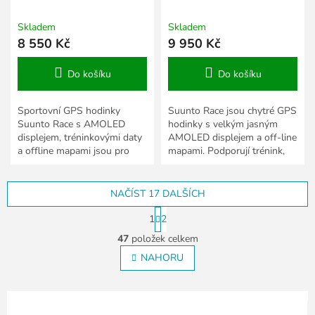
Skladem
Skladem
8 550 Kč
9 950 Kč
Do košíku
Do košíku
Sportovní GPS hodinky
Suunto Race jsou chytré GPS
Suunto Race s AMOLED
hodinky s velkým jasným
displejem, tréninkovými daty
AMOLED displejem a off-line
a offline mapami jsou pro
mapami. Podporují trénink,
sportovce, kteří chtějí vylepšit
závody a vyhodnocování
výkon a přijmout výzvy....
každodenních aktivit. Jsou...
NAČÍST 17 DALŠÍCH
S
1
2
t
O
r
47
položek celkem
v
á
l
NAHORU
n
á
k
o
d
v
a
á
c