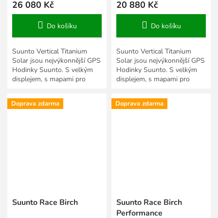
26 080 Kč
20 880 Kč
Do košíku
Do košíku
Suunto Vertical Titanium
Suunto Vertical Titanium
Solar jsou nejvýkonnější GPS
Solar jsou nejvýkonnější GPS
Hodinky Suunto. S velkým
Hodinky Suunto. S velkým
displejem, s mapami pro
displejem, s mapami pro
outdoorové aktivity a trénink.
outdoorové aktivity a trénink.
Mají solární dobíjení,...
Mají solární dobíjení,...
Doprava zdarma
Doprava zdarma
Suunto Race Birch
Suunto Race Birch
Performance