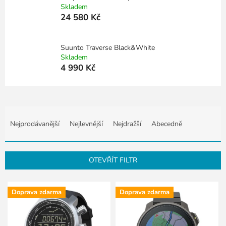
Skladem
24 580 Kč
Suunto Traverse Black&White
Skladem
4 990 Kč
Ř
a
Nejprodávanější
Nejlevnější
Nejdražší
Abecedně
z
e
n
OTEVŘÍT FILTR
í
p
V
r
Doprava zdarma
Doprava zdarma
ý
o
p
d
i
u