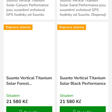
Suunto Vertical Titanium
Suunto Vertical Titanium
Solar-Canyon Performance
Solar-Sand Performance jsou
jsou suverénní vrcholové
suverénní vrcholové GPS
GPS hodinky od Suunto.
hodinky od Suunto. Disponují
Disponují velkolepým
velkolepým displejem,
displejem, mapami pro
mapami pro dobrodružné...
Doprava zdarma
Doprava zdarma
dobrodružné...
Suunto Vertical Titanium
Suunto Vertical Titanium
Solar Forest
Solar Black Performance
Performance
Skladem
Skladem
21 580 Kč
21 580 Kč