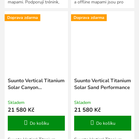
mapami. Podporují trénink,
a offline mapami jsou pro
závody a vyhodnocování
sportovce, kteří chtějí vylepšit
každodenních aktivit. Jsou...
výkon a přijmout výzvy....
Doprava zdarma
Doprava zdarma
Suunto Vertical Titanium
Suunto Vertical Titanium
Solar Canyon
Solar Sand Performance
Performance
Skladem
Skladem
21 580 Kč
21 580 Kč
Do košíku
Do košíku