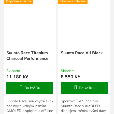
Doprava zdarma
Doprava zdarma
vytvořeny...
Suunto Race Titanium
Suunto Race All Black
Charcoal Performance
Skladem
Skladem
11 180 Kč
8 550 Kč
Do košíku
Do košíku
Suunto Race jsou chytré GPS
Sportovní GPS hodinky
hodinky s velkým jasným
Suunto Race s AMOLED
AMOLED displejem a off-line
displejem, tréninkovými daty