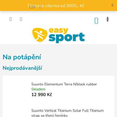
Přejít
Doprava zdarma od 3000,- kč
na
CZK
obsah
NÁKU
KOŠÍK
Na potápění
Nejprodávanější
Suunto Elementum Terra N/black rubber
Skladem
12 990 Kč
Suunto Vertical Titanium Solar Full Titanium
strap se třemi řemínky