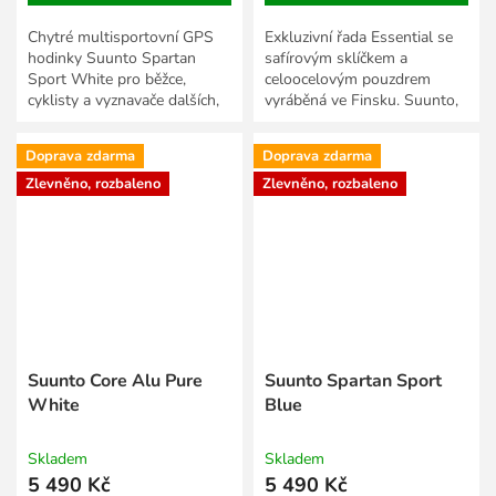
Chytré multisportovní GPS
Exkluzivní řada Essential se
hodinky Suunto Spartan
safírovým sklíčkem a
Sport White pro běžce,
celoocelovým pouzdrem
cyklisty a vyznavače dalších,
vyráběná ve Finsku. Suunto,
více než 80 sportů. Přesně
světový leader v oblasti
měří vzdálenosti, rychlost,...
outdoorových náramkových...
Doprava zdarma
Doprava zdarma
Zlevněno, rozbaleno
Zlevněno, rozbaleno
Suunto Core Alu Pure
Suunto Spartan Sport
White
Blue
Skladem
Skladem
5 490 Kč
5 490 Kč