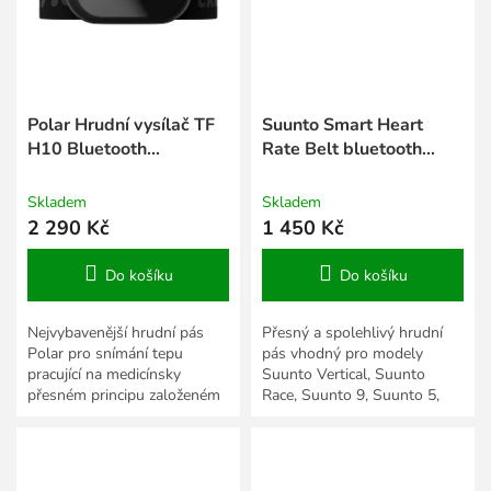
Polar Hrudní vysílač TF
Suunto Smart Heart
H10 Bluetooth
Rate Belt bluetooth
Smart/ANT, s popruhem
hrudní pás s pamětí
Black Crush, M-XXL
Skladem
Skladem
2 290 Kč
1 450 Kč
Do košíku
Do košíku
Nejvybavenější hrudní pás
Přesný a spolehlivý hrudní
Polar pro snímání tepu
pás vhodný pro modely
pracující na medicínsky
Suunto Vertical, Suunto
přesném principu založeném
Race, Suunto 9, Suunto 5,
na snímání EKG. H10
Suunto Spartan, Traverse,
umožňuje komunikaci nejen
Ambit 3 a další. Je tak lehký
na...
a...