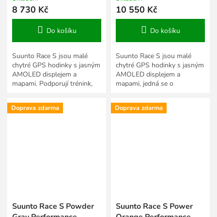
8 730 Kč
10 550 Kč
Do košíku
Do košíku
Suunto Race S jsou malé
Suunto Race S jsou malé
chytré GPS hodinky s jasným
chytré GPS hodinky s jasným
AMOLED displejem a
AMOLED displejem a
mapami. Podporují trénink,
mapami, jedná se o
závody a vyhodnocování
limitovanou edici v rámci
každodenních aktivit. Jsou
slavného závodu UMTB.
Doprava zdarma
Doprava zdarma
vytvořeny...
Podporují trénink,...
Suunto Race S Powder
Suunto Race S Power
Gray Performance
Orange Performance