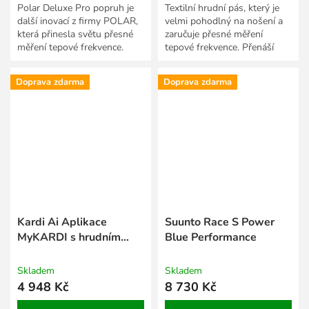
Polar Deluxe Pro popruh je
Textilní hrudní pás, který je
další inovací z firmy POLAR,
velmi pohodlný na nošení a
která přinesla světu přesné
zaručuje přesné měření
měření tepové frekvence.
tepové frekvence. Přenáší
Použitá měkká tkanina je
data do vašeho tréninkového
nově osazena...
počítače Suunto bez...
Doprava zdarma
Doprava zdarma
Kardi Ai Aplikace
Suunto Race S Power
MyKARDI s hrudním
Blue Performance
snímačem TF Polar H10
+ roční licence
Skladem
Skladem
4 948 Kč
8 730 Kč