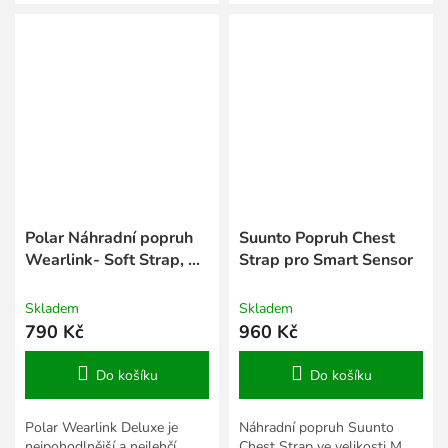
70-110 cm. Vhodný pro
Ambit 3. Je tak lehký, že ho
bluetooth hrudní pás s...
během cvičení téměř
neucítíte....
Polar Náhradní popruh
Suunto Popruh Chest
Wearlink- Soft Strap, M-
Strap pro Smart Sensor
XXL
Skladem
Skladem
790 Kč
960 Kč
Do košíku
Do košíku
Polar Wearlink Deluxe je
Náhradní popruh Suunto
nejpohodlnější a nejlehčí
Chest Strap ve velikosti M