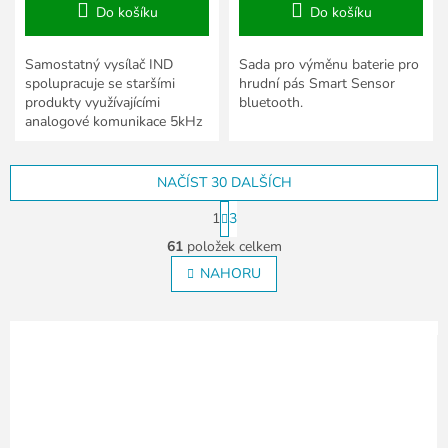
Do košíku
Do košíku
Samostatný vysílač IND
Sada pro výměnu baterie pro
spolupracuje se staršími
hrudní pás Smart Sensor
produkty využívajícími
bluetooth.
analogové komunikace 5kHz
(IND) a některými přístroji
fitness.
NAČÍST 30 DALŠÍCH
S
1
3
t
O
r
61
položek celkem
v
á
l
NAHORU
n
á
k
o
d
v
a
á
c
n
í
í
p
r
v
k