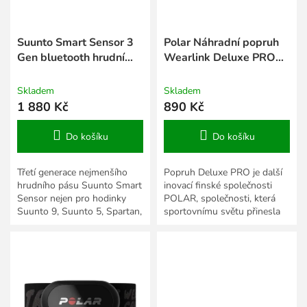
d
u
k
Suunto Smart Sensor 3
Polar Náhradní popruh
t
Gen bluetooth hrudní
Wearlink Deluxe PRO
ů
pás s pamětí + kit
Black M-XXL/XXXL
Skladem
Skladem
1 880 Kč
890 Kč
Do košíku
Do košíku
Třetí generace nejmenšího
Popruh Deluxe PRO je další
hrudního pásu Suunto Smart
inovací finské společnosti
Sensor nejen pro hodinky
POLAR, společnosti, která
Suunto 9, Suunto 5, Spartan,
sportovnímu světu přinesla
Ambit 3. Je tak lehký, že ho
technologii přesného měření
během cvičení téměř...
tepové frekvence....