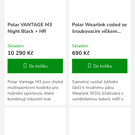
Polar VANTAGE M3
Polar Wearlink coded se
Night Black + HR
šroubovacím víčkem
samostatný vysílač bez
popruhu
Skladem
Skladem
10 290 Kč
690 Kč
Do košíku
Do košíku
Polar Vantage M3 jsou chytré
Samotný vysílač (střední
multisportovní hodinky pro
část) k hrudnímu pásu
hybridní sportovce, které
Wearlink W31c kódovaný s
kombinují robustní tvar
vyměnitelnou baterií, měří s
outdoorové řady Polar s
přesností EKG a je
funkčním výkonem této...
voděodolný. Použitelný jak
pro modely...