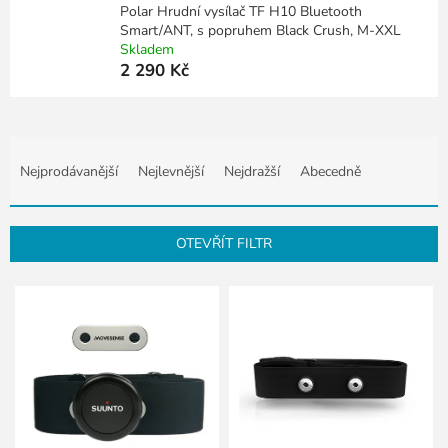
Polar Hrudní vysílač TF H10 Bluetooth
Smart/ANT, s popruhem Black Crush, M-XXL
Skladem
2 290 Kč
Ř
a
Nejprodávanější
Nejlevnější
Nejdražší
Abecedně
z
e
n
OTEVŘÍT FILTR
í
p
V
r
ý
o
p
d
i
u
s
k
p
t
r
ů
o