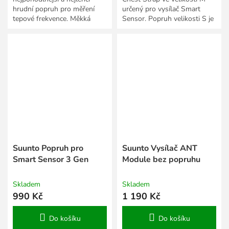
hrudní popruh pro měření
určený pro vysílač Smart
tepové frekvence. Měkká
Sensor. Popruh velikosti S je
tkanina a adaptivní elektrody
vhodný pro sportovce s
jsou extrémně citlivé na...
obvodem hrudníku od 56
do...
Suunto Popruh pro
Suunto Vysílač ANT
Smart Sensor 3 Gen
Module bez popruhu
Skladem
Skladem
990 Kč
1 190 Kč
Do košíku
Do košíku