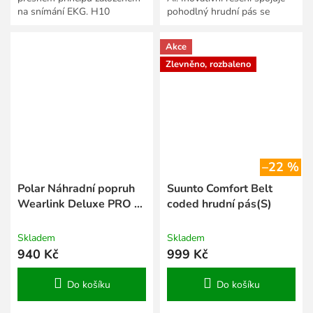
na snímání EKG. H10
pohodlný hrudní pás se
umožňuje komunikaci nejen
snímačem EKG TF Polar H10
na platformě Bluetooth...
a intuitivní...
Akce
Zlevněno, rozbaleno
–22 %
Polar Náhradní popruh
Suunto Comfort Belt
Wearlink Deluxe PRO se
coded hrudní pás(S)
čtyřmi elektrodami XS-S
Skladem
Skladem
940 Kč
999 Kč
Do košíku
Do košíku