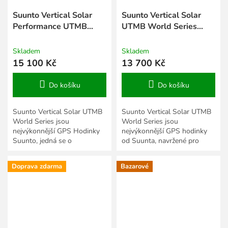
Suunto Vertical Solar
Suunto Vertical Solar
Performance UTMB
UTMB World Series
World Series limited
limited edition made in
edition made in Finland
Finland
Skladem
Skladem
15 100 Kč
13 700 Kč
Do košíku
Do košíku
Suunto Vertical Solar UTMB
Suunto Vertical Solar UTMB
World Series jsou
World Series jsou
nejvýkonnější GPS Hodinky
nejvýkonnější GPS hodinky
Suunto, jedná se o
od Suunta, navržené pro
limitovanou edici v rámci
nejnáročnější dobrodruhy a
slavného závodu UMTB. S
sportovce. Tato limitovaná
Doprava zdarma
Bazarové
velkým displejem,...
edice...