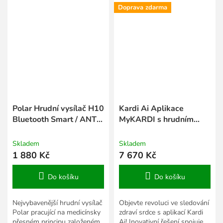
Hrudní pás Polar H10...
Doprava zdarma
Polar Hrudní vysílač H10
Kardi Ai Aplikace
Bluetooth Smart / ANT +
MyKARDI s hrudním
(bez popruhu)
snímačem TF Polar H10
dvouletá licence
Skladem
Skladem
1 880 Kč
7 670 Kč
Do košíku
Do košíku
Nejvybavenější hrudní vysílač
Objevte revoluci ve sledování
Polar pracující na medicínsky
zdraví srdce s aplikací Kardi
přesném principu založeném
Ai! Inovativní řešení spojuje