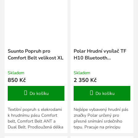
Suunto Popruh pro
Polar Hrudní vysílač TF
Comfort Belt velikost XL
H10 Bluetooth
Smart/ANT, s popruhem
Red Beat, M-XXL
Skladem
Skladem
850 Kč
2 350 Kč
Do košíku
Do košíku
Textilní popruh s elekrodami
Nejlépe vybavený hrudní pás
k hrudnímu pásu Comfort
značky Polar určený pro
belt, Comfort Belt ANT a
přesné snímání srdečního
Dual Belt. Prodloužená délka
tepu. Pracuje na principu
XL - 85 - 160 cm.
založeném na snímání EKG.