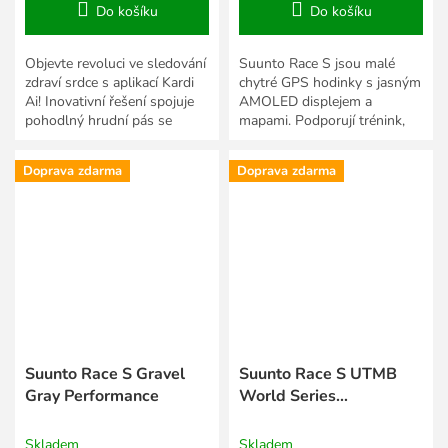
Do košíku
Do košíku
Objevte revoluci ve sledování
Suunto Race S jsou malé
zdraví srdce s aplikací Kardi
chytré GPS hodinky s jasným
Ai! Inovativní řešení spojuje
AMOLED displejem a
pohodlný hrudní pás se
mapami. Podporují trénink,
snímačem EKG TF Polar H10
závody a vyhodnocování
a intuitivní...
každodenních aktivit. Jsou
Doprava zdarma
Doprava zdarma
vytvořeny...
Suunto Race S Gravel
Suunto Race S UTMB
Gray Performance
World Series
Performance
Skladem
Skladem