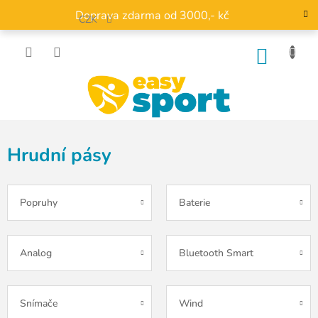
Přejít
Doprava zdarma od 3000,- kč
na
CZK
obsah
NÁKU
KOŠÍK
Hrudní pásy
Popruhy
Baterie
Analog
Bluetooth Smart
Snímače
Wind