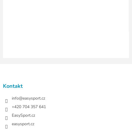
y
v
ý
p
i
s
u
Z
á
p
a
Kontakt
t
í
info
@
easysport.cz
+420 704 357 641
EasySport.cz
easysport.cz