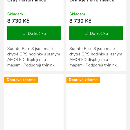
Skladem
Skladem
8 730 Kč
8 730 Kč
Do košíku
Do košíku
Suunto Race S jsou malé
Suunto Race S jsou malé
chytré GPS hodinky s jasným
chytré GPS hodinky s jasným
AMOLED displejem a
AMOLED displejem a
mapami. Podporují trénink,
mapami. Podporují trénink,
závody a vyhodnocování
závody a vyhodnocování
každodenních aktivit. Jsou
každodenních aktivit. Jsou
Doprava zdarma
Doprava zdarma
vytvořeny...
vytvořeny...