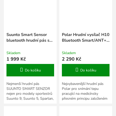
Suunto Smart Sensor
Polar Hrudní vysílač H10
bluetooth hrudní pás s
Bluetooth Smart/ANT+
pamětí Lime
s&nbsp;černým
popruhem PRO
Skladem
Skladem
1 999 Kč
2 290 Kč
Do košíku
Do košíku
Nejmenší hrudní pás
Nejvybavenější hrudní pás
SUUNTO SMART SENZOR
Polar pro snímání tepu
nejen pro modely sportestrů
pracující na medicínsky
Suunto 9, Suunto 5, Spartan,
přesném principu založeném
Ambit 3. Je tak lehký, že ho
na snímání EKG. H10
během cvičení téměř
umožňuje komunikaci nejen
neucítíte....
na...