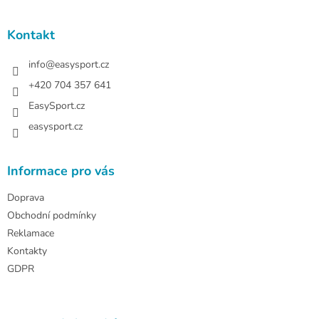
á
p
a
Kontakt
t
í
info
@
easysport.cz
+420 704 357 641
EasySport.cz
easysport.cz
Informace pro vás
Doprava
Obchodní podmínky
Reklamace
Kontakty
GDPR