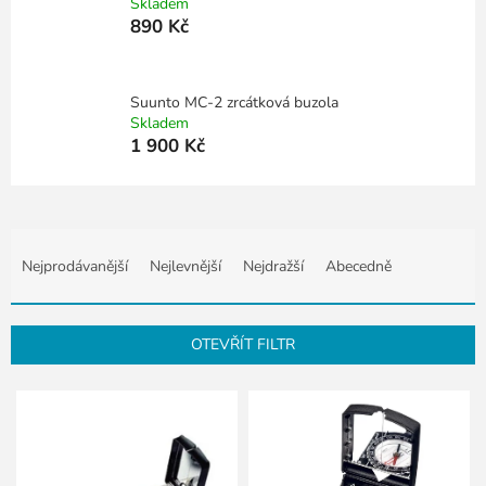
Skladem
890 Kč
Suunto MC-2 zrcátková buzola
Skladem
1 900 Kč
Ř
a
Nejprodávanější
Nejlevnější
Nejdražší
Abecedně
z
e
n
OTEVŘÍT FILTR
í
p
V
r
ý
o
p
d
i
u