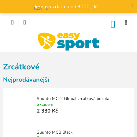
Přejít
Doprava zdarma od 3000,- kč
na
CZK
obsah
NÁKU
KOŠÍK
Zrcátkové
Nejprodávanější
Suunto MC-2 Global zrcátková buzola
Skladem
2 330 Kč
Suunto MCB Black