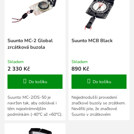
s
k
p
t
r
ů
o
d
u
k
Suunto MC-2 Global
Suunto MCB Black
t
zrcátková buzola
ů
Skladem
Skladem
2 330 Kč
890 Kč
Do košíku
Do košíku
Suunto MC-2/DS-50 je
Nejjednodušší provedení
navržen tak, aby odolával i
značkové buzoly se zrcátkem.
těm nejextrémnějším
Nevěřili jste, že značkové
podmínkám (-40°C až +60°C).
Suunto v zrcátkovém
Kompas je vyroben z těch
provedení může být levnější
nejodolnějších materiálů a
než 1000Kč? Model MCB je...
prošel...