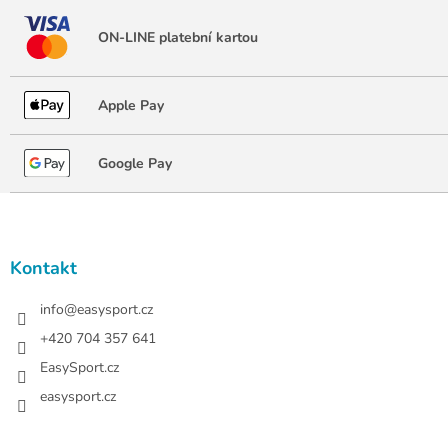
ON-LINE platební kartou
Apple Pay
Google Pay
Z
á
p
a
Kontakt
t
í
info
@
easysport.cz
+420 704 357 641
EasySport.cz
easysport.cz