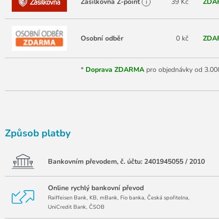
Zásilkovna Z-point
i
39 Kč
ZDA
Osobní odběr
0 kč
ZDA
*
Doprava ZDARMA
pro objednávky od 3.00
Způsob platby
Bankovním převodem, č. účtu:
2401945055 / 2010
Online rychlý bankovní převod
Raiffeisen Bank, KB, mBank, Fio banka, Česká spořitelna,
UniCredit Bank, ČSOB