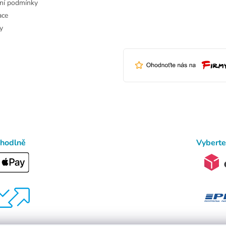
ní podmínky
ace
y
ohodlně
Vyberte