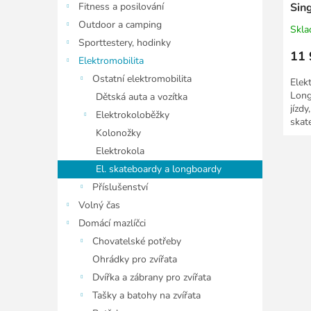
Fitness a posilování
Sing
Outdoor a camping
Skl
Sporttestery, hodinky
11 
Elektromobilita
Ostatní elektromobilita
Elek
Long
Dětská auta a vozítka
jízd
Elektrokoloběžky
skat
Kolonožky
Elektrokola
El. skateboardy a longboardy
Příslušenství
Volný čas
Domácí mazlíčci
Chovatelské potřeby
Ohrádky pro zvířata
Dvířka a zábrany pro zvířata
Tašky a batohy na zvířata