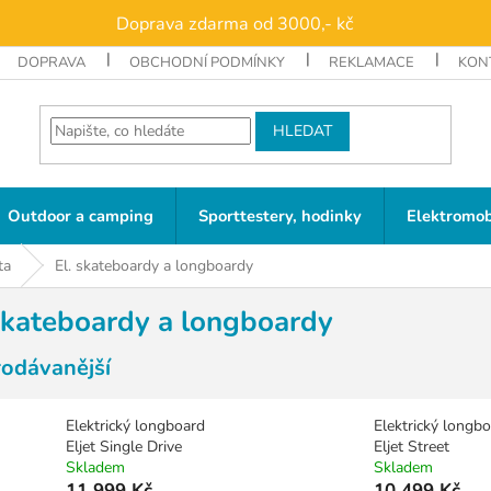
Doprava zdarma od 3000,- kč
DOPRAVA
OBCHODNÍ PODMÍNKY
REKLAMACE
KON
HLEDAT
Outdoor a camping
Sporttestery, hodinky
Elektromob
ta
El. skateboardy a longboardy
 skateboardy a longboardy
rodávanější
Elektrický longboard
Elektrický longb
Eljet Single Drive
Eljet Street
Skladem
Skladem
11 999 Kč
10 499 Kč