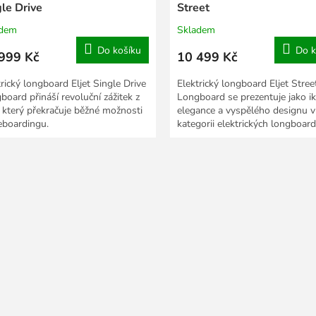
le Drive
Street
adem
Skladem
Do košíku
Do k
999 Kč
10 499 Kč
trický longboard Eljet Single Drive
Elektrický longboard Eljet Stree
board přináší revoluční zážitek z
Longboard se prezentuje jako i
y, který překračuje běžné možnosti
elegance a vyspělého designu v
eboardingu.
kategorii elektrických longboard
O
v
l
á
d
a
c
í
p
r
v
k