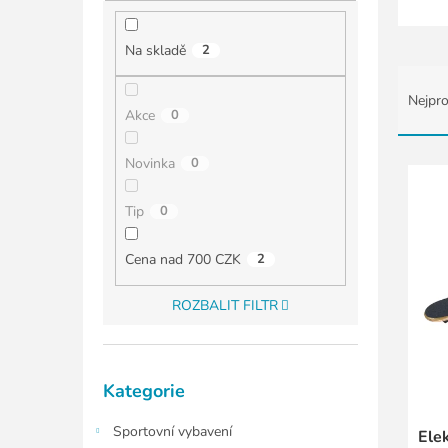
í
p
a
Na skladě
2
n
Ř
e
a
Nejpro
l
z
Akce
0
e
n
V
Novinka
0
í
ý
p
p
Tip
0
r
i
o
s
Cena nad 700 CZK
2
d
p
u
r
ROZBALIT FILTR
k
o
t
d
ů
u
Přeskočit
k
Kategorie
kategorie
t
ů
Sportovní vybavení
Elek