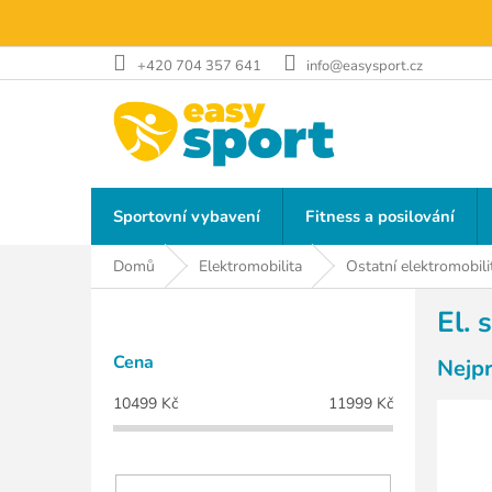
Přejít
na
obsah
+420 704 357 641
info@easysport.cz
Sportovní vybavení
Fitness a posilování
Domů
Elektromobilita
Ostatní elektromobili
P
El.
o
s
Cena
Nejp
t
r
10499
Kč
11999
Kč
a
n
n