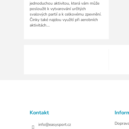
jednoduchou aktivitou, která vám může
posloužit k vytvarování určitých
svalových partií a k celkovému zpevnění.
Činky také najdou využití při aerobních
aktivitách....
Z
á
p
a
t
Kontakt
Infor
í
Doprav
info
@
easysport.cz