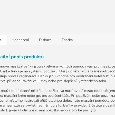
s
Hodnocení
Diskuze
Značka
ailní popis produktu
konové masážní baňky jsou skvělým a rychlých pomocníkem pro masáž c
. Baňka funguje na systému podtlaku, který dokáže kůži a tkáně nadzvedn
hluje proces regenerace. Baňky jsou vhodné pro odstranění bolesti ztuhl
stva, při odbourávání celulitidy nebo pro zlepšení lymfatického toku.
 použitím důkladně očistěte pokožku. Na masírované místo doporučuje
st masážní krém nebo gel pro zvlhčení kůže. Při používání dejte pozor na
 jedno místo nemasírovali příliš dlouhou dobu. Tuto masážní pomůcku po
ě a nesnažte se vyvíjet nadměrnou sílu. Baňky pravidelně čistěte a dezinf
šlo k jakémukoliv poškození pokožky nebo k tvorbě puchýřů.