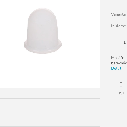
k.
Varianta
Můžeme d
Masážní 
barevnýc
Detailní 
TISK