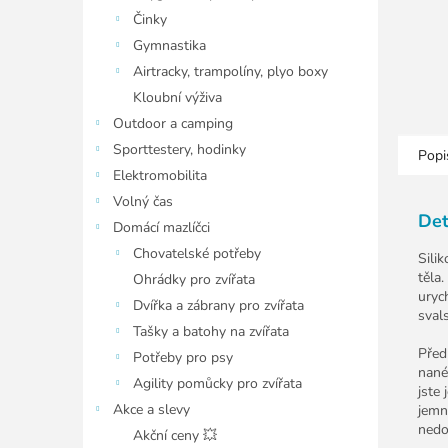
Činky
Gymnastika
Airtracky, trampolíny, plyo boxy
Kloubní výživa
Outdoor a camping
Sporttestery, hodinky
Popi
Elektromobilita
Volný čas
Det
Domácí mazlíčci
Chovatelské potřeby
Sili
těla
Ohrádky pro zvířata
uryc
Dvířka a zábrany pro zvířata
sval
Tašky a batohy na zvířata
Před
Potřeby pro psy
nané
Agility pomůcky pro zvířata
jste
Akce a slevy
jemn
nedo
Akční ceny 💥