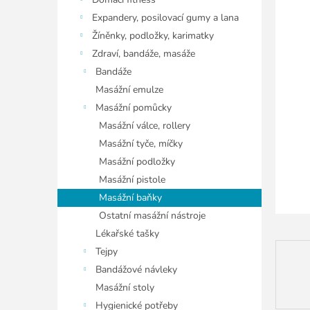
í
hvězdiče
p
Expandery, posilovací gumy a lana
a
Žíněnky, podložky, karimatky
n
Zdraví, bandáže, masáže
e
Bandáže
l
Masážní emulze
Masážní pomůcky
Masážní válce, rollery
Masážní tyče, míčky
Masážní podložky
Masážní pistole
Masážní baňky
Ostatní masážní nástroje
Lékařské tašky
Tejpy
Bandážové návleky
Masážní stoly
Hygienické potřeby