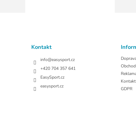
Z
á
p
a
t
Kontakt
Infor
í
Doprav
info
@
easysport.cz
Obchod
+420 704 357 641
Reklam
EasySport.cz
Kontakt
easysport.cz
GDPR