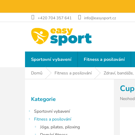
Přejít
na
obsah
+420 704 357 641
info@easysport.cz
Sportovní vybavení
Fitness a posilování
Domů
Fitness a posilování
Zdraví, bandáže,
P
Cup
o
Přeskočit
s
Kategorie
Průměr
Neohod
kategorie
t
hodnoce
r
produkt
Sportovní vybavení
a
je
Fitness a posilování
n
0,0
Jóga, pilates, piloxing
z
n
5
Domácí fitness