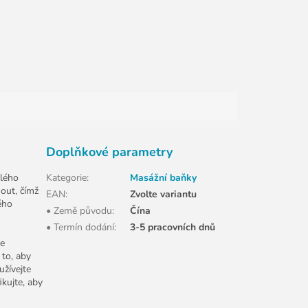
Doplňkové parametry
elého
Kategorie
:
Masážní baňky
out, čímž
EAN
:
Zvolte variantu
ého
• Země původu
:
Čína
• Termín dodání
:
3-5 pracovních dnů
me
 to, aby
užívejte
ikujte, aby