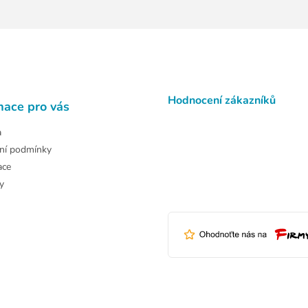
Hodnocení zákazníků
mace pro vás
a
ní podmínky
ace
y