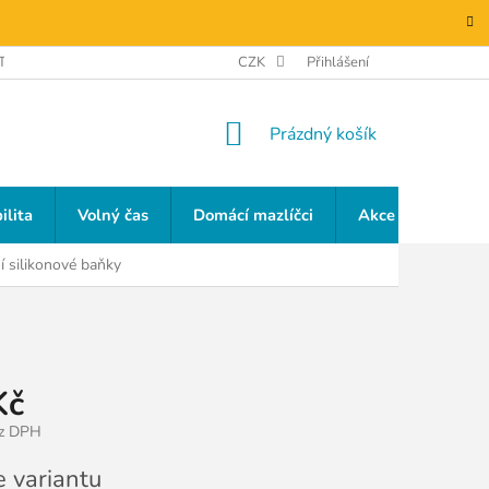
TAKTY
GDPR
CZK
Přihlášení
NÁKUPNÍ
Prázdný košík
KOŠÍK
ilita
Volný čas
Domácí mazlíčci
Akce a slevy
 silikonové baňky
Kč
ez DPH
e variantu