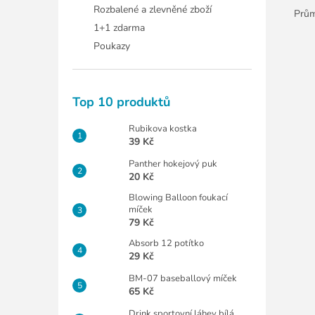
Rozbalené a zlevněné zboží
Prům
1+1 zdarma
Poukazy
Top 10 produktů
Rubikova kostka
39 Kč
Panther hokejový puk
20 Kč
Blowing Balloon foukací
míček
79 Kč
Absorb 12 potítko
29 Kč
BM-07 baseballový míček
65 Kč
Drink sportovní láhev bílá