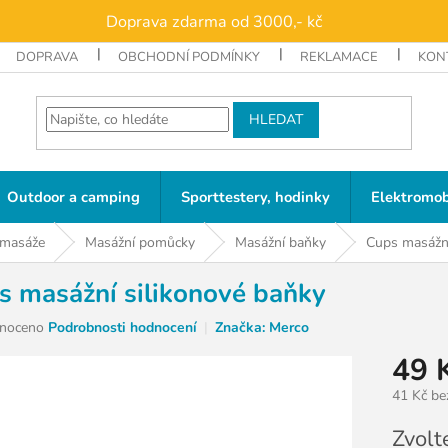
Doprava zdarma od 3000,- kč
DOPRAVA
OBCHODNÍ PODMÍNKY
REKLAMACE
KON
HLEDAT
Outdoor a camping
Sporttestery, hodinky
Elektromob
 masáže
Masážní pomůcky
Masážní baňky
Cups masážní
s masážní silikonové baňky
né
noceno
Podrobnosti hodnocení
Značka:
Merco
ní
49 
u
41 Kč b
Měrná
Zvolt
cena: