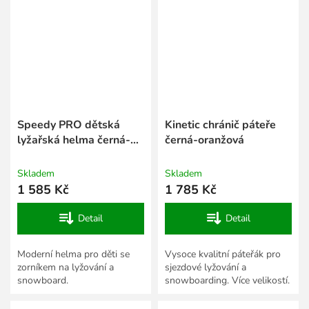
Speedy PRO dětská
Kinetic chránič páteře
lyžařská helma černá-
černá-oranžová
bílá
Skladem
Skladem
1 585 Kč
1 785 Kč
Detail
Detail
Moderní helma pro děti se
Vysoce kvalitní páteřák pro
zorníkem na lyžování a
sjezdové lyžování a
snowboard.
snowboarding. Více velikostí.