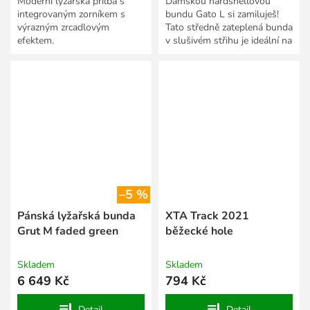
Moderní lyžařská přilba s
Dámskou hardshellovou
integrovaným zorníkem s
bundu Gato L si zamiluješ!
výrazným zrcadlovým
Tato středně zateplená bunda
efektem.
v slušivém střihu je ideální na
lyžování, běžky i další více či
méně náročné...
–5 %
Pánská lyžařská bunda
XTA Track 2021
Grut M faded green
běžecké hole
Skladem
Skladem
6 649 Kč
794 Kč
Detail
Detail