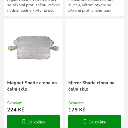
se síťkami proti sněhu, měkké
sluchu, větrací otvory se
/ odnímatelné kryty na uši,
síťkami proti sněhu, zadní
vylepšená ochrana proti větru
úchyt na brýle, fit systém.
v...
Velikosti:...
Magnet Shade clona na
Mirror Shade clona na
čelní sklo
čelní sklo
Skladem
Skladem
224 Kč
179 Kč
Do košíku
Do košíku