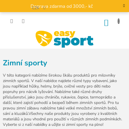
Přejít
Doprava zdarma od 3000,- kč
na
CZK
obsah
NÁKU
KOŠÍK
Zimní sporty
V této kategorii nabízíme širokou škálu produktů pro milovníky
zimních sportů. V naší nabídce najdete různé typy vybavení, jako
jsou například hůlky, helmy, brýle, cvičné vesty pro děti nebo
popruhy pro nácvik lyžování. Nabízíme také různé druhy
příslušenství, jako jsou chrániče, rukavice, čepice, termoprádlo a
další, které zajistí pohodlí a bezpečí během zimních sportů. Pro tu
pravou zimní zábavu nabízíme také velké množství zimních bobů,
sání a kluzáků.Všechny naše produkty jsou vyrobeny z kvalitních
materiálů a jsou vhodné pro použití v různých zimních podmínkách.
Vyberte si z naší nabídky a užijte si zimní sporty na plno!