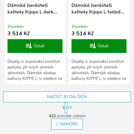
Dámské hardshell
Dámské hardshell
kalhoty Kippe L dark
kalhoty Kippe L faded
grey
turquoise
Skladem
Skladem
3 514 Kč
3 514 Kč
Detail
Detail
Dopřej si maximální komfort
Dopřej si maximální komfort
pohybu při tvých zimních
pohybu při tvých zimních
aktivitách. Dámské skialpy
aktivitách. Dámské skialpy
kalhoty KIPPE L si oblékni na
kalhoty KIPPE L si oblékni na
zasněžené svahy, na bílou
zasněžené svahy, na bílou
stopu, či náročnější...
stopu, či náročnější...
NAČÍST 30 DALŠÍCH
S
1
15
t
O
r
422
položek celkem
v
á
l
NAHORU
n
á
k