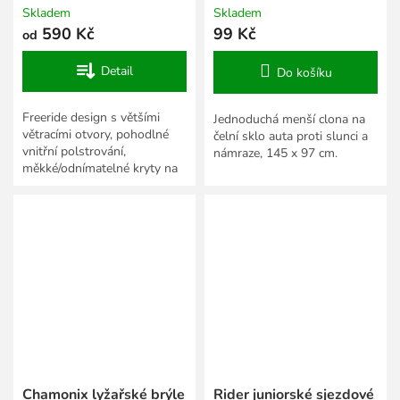
Skladem
Skladem
590 Kč
99 Kč
od
Detail
Do košíku
Freeride design s většími
Jednoduchá menší clona na
větracími otvory, pohodlné
čelní sklo auta proti slunci a
vnitřní polstrování,
námraze, 145 x 97 cm.
měkké/odnímatelné kryty na
uši, větrací otvory se síťkami
proti sněhu, zadní úchyt...
Chamonix lyžařské brýle
Rider juniorské sjezdové