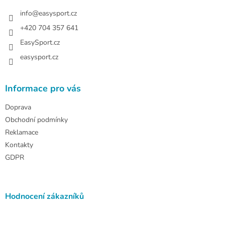
t
í
info
@
easysport.cz
+420 704 357 641
EasySport.cz
easysport.cz
Informace pro vás
Doprava
Obchodní podmínky
Reklamace
Kontakty
GDPR
Hodnocení zákazníků