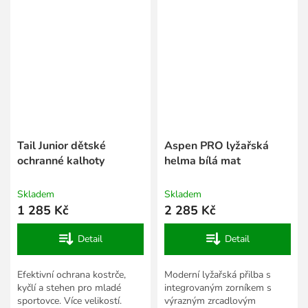
Tail Junior dětské
Aspen PRO lyžařská
ochranné kalhoty
helma bílá mat
Skladem
Skladem
1 285 Kč
2 285 Kč
Detail
Detail
Efektivní ochrana kostrče,
Moderní lyžařská přilba s
kyčlí a stehen pro mladé
integrovaným zorníkem s
sportovce. Více velikostí.
výrazným zrcadlovým