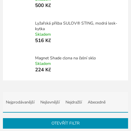
500 Kč
Lyžařská přilba SULOV® STING, modrá lesk-
kytka
Skladem
516 Kč
Magnet Shade clona na čelní sklo
Skladem
224 Kč
Ř
a
Nejprodávanější
Nejlevnější
Nejdražší
Abecedně
z
e
n
OTEVŘÍT FILTR
í