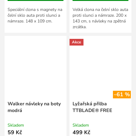
Speciální clona s magnety na
Velká clona na čelní sklo auta
čelní sklo auta proti slunci a
proti slunci a námraze. 200 x
námraze. 148 x 109 cm.
143 cm, s návleky na zpětná
zrcátka.
Akce
–61 %
Walker návleky na boty
Lyžařská přilba
modrá
TTBLADE® FREE
Skladem
Skladem
59 Kč
499 Kč