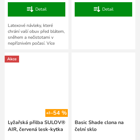
Detail
Detail
Latexové návleky, které
chrání vaší obuv před blátem,
sněhem a nečistotami v
nepříznivém počasí. Více
velikostí.
Akce
–54 %
až
Lyžařská přilba SULOV®
Basic Shade clona na
AIR, červená lesk-kytka
čelní sklo