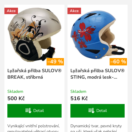
p
V
r
Akce
Akce
ý
o
p
d
i
u
s
k
p
t
r
ů
o
d
–49 %
–60 %
u
k
Lyžařská přilba SULOV®
Lyžařská přilba SULOV®
t
BREAK, stříbrná
STING, modrá lesk-
ů
kytka
Skladem
Skladem
500 Kč
516 Kč
Detail
Detail
Vynikající vnitřní polstrování,
Dynamický tvar, pevné kryty
regulovatelné větrací otvory
na uši, které však nebrání