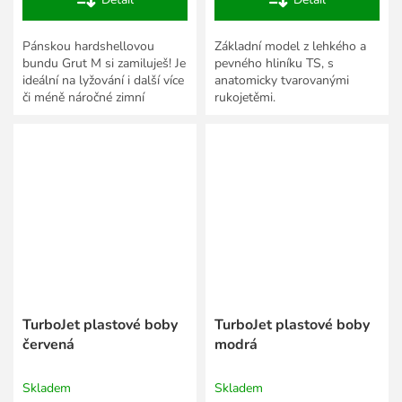
Pánskou hardshellovou
Základní model z lehkého a
bundu Grut M si zamiluješ! Je
pevného hliníku TS, s
ideální na lyžování i další více
anatomicky tvarovanými
či méně náročné zimní
rukojetěmi.
sportovní aktivity, při kterých
ti umožní...
TurboJet plastové boby
TurboJet plastové boby
červená
modrá
Skladem
Skladem