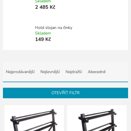
Skladem
2 485 Kč
Hold stojan na činky
Skladem
149 Kč
Ř
a
Nejprodávanější
Nejlevnější
Nejdražší
Abecedně
z
e
n
OTEVŘÍT FILTR
í
p
V
r
ý
o
p
d
i
u