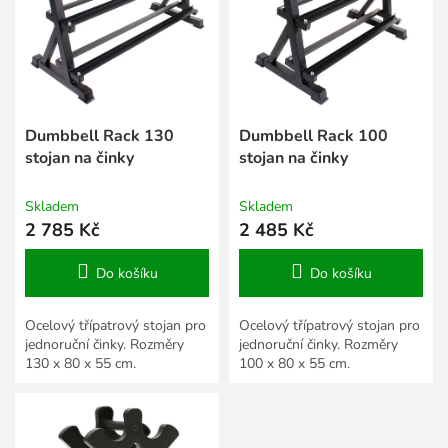
s
k
p
t
r
ů
o
d
u
k
Dumbbell Rack 130
Dumbbell Rack 100
t
stojan na činky
stojan na činky
ů
Skladem
Skladem
2 785 Kč
2 485 Kč
Do košíku
Do košíku
Ocelový třípatrový stojan pro
Ocelový třípatrový stojan pro
jednoruční činky. Rozměry
jednoruční činky. Rozměry
130 x 80 x 55 cm.
100 x 80 x 55 cm.