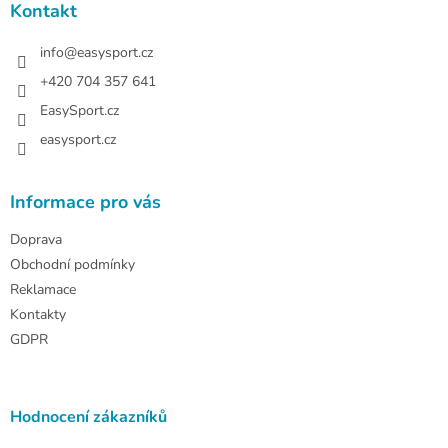
a
Kontakt
t
í
info
@
easysport.cz
+420 704 357 641
EasySport.cz
easysport.cz
Informace pro vás
Doprava
Obchodní podmínky
Reklamace
Kontakty
GDPR
Hodnocení zákazníků