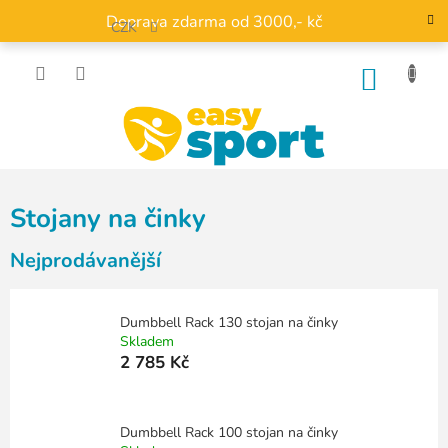
Přejít
Doprava zdarma od 3000,- kč
na
CZK
obsah
NÁKU
KOŠÍK
Stojany na činky
Nejprodávanější
Dumbbell Rack 130 stojan na činky
Skladem
2 785 Kč
Dumbbell Rack 100 stojan na činky