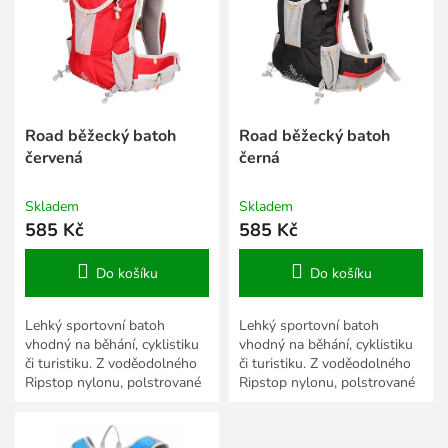
s
k
p
t
r
ů
o
d
u
k
Road běžecký batoh
Road běžecký batoh
t
červená
černá
ů
Skladem
Skladem
585 Kč
585 Kč
Do košíku
Do košíku
Lehký sportovní batoh
Lehký sportovní batoh
vhodný na běhání, cyklistiku
vhodný na běhání, cyklistiku
či turistiku. Z voděodolného
či turistiku. Z voděodolného
Ripstop nylonu, polstrované
Ripstop nylonu, polstrované
popruhy, objem 15 l.
popruhy, objem 15 l.