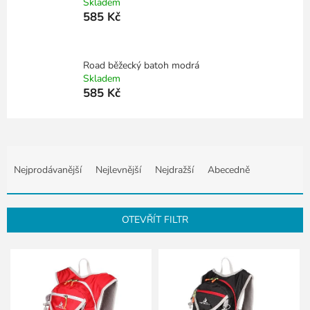
Skladem
585 Kč
Road běžecký batoh modrá
Skladem
585 Kč
Ř
a
Nejprodávanější
Nejlevnější
Nejdražší
Abecedně
z
e
n
OTEVŘÍT FILTR
í
p
V
r
ý
o
p
d
i
u