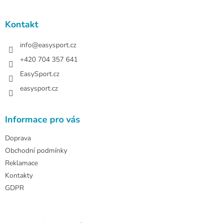
á
p
a
Kontakt
t
í
info
@
easysport.cz
+420 704 357 641
EasySport.cz
easysport.cz
Informace pro vás
Doprava
Obchodní podmínky
Reklamace
Kontakty
GDPR