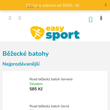
Přejít
Doprava zdarma od 3000,- kč
na
CZK
obsah
NÁKU
KOŠÍK
Běžecké batohy
Nejprodávanější
Road běžecký batoh červená
Skladem
585 Kč
Road běžecký batoh černá