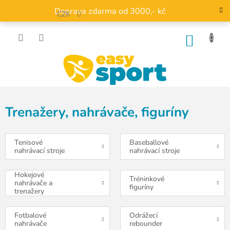
Přejít
Doprava zdarma od 3000,- kč
na
CZK
obsah
NÁKU
KOŠÍK
Trenažery, nahrávače, figuríny
Tenisové
Baseballové
nahrávací stroje
nahrávací stroje
Hokejové
Tréninkové
nahrávače a
figuríny
trenažery
Fotbalové
Odrážecí
nahrávače
rebounder