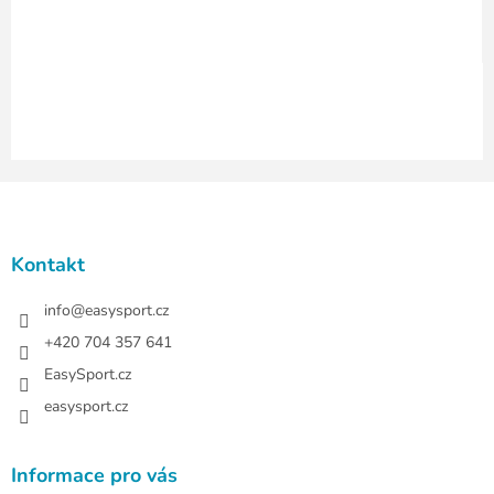
ý
p
i
s
u
Z
á
p
a
Kontakt
t
í
info
@
easysport.cz
+420 704 357 641
EasySport.cz
easysport.cz
Informace pro vás