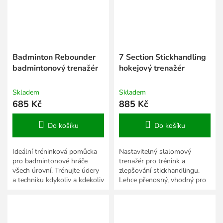
Badminton Rebounder
7 Section Stickhandling
badmintonový trenažér
hokejový trenažér
Skladem
Skladem
685 Kč
885 Kč
Do košíku
Do košíku
Ideální tréninková pomůcka
Nastavitelný slalomový
pro badmintonové hráče
trenažér pro trénink a
všech úrovní. Trénujte údery
zlepšování stickhandlingu.
a techniku kdykoliv a kdekoliv
Lehce přenosný, vhodný pro
pomocí skládacího trenažéru.
hokejisty, inline hokejisty i
florbalisty.