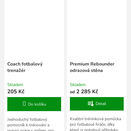
hokejkou.
cm.
Coach fotbalový
Premium Rebounder
trenažér
odrazová stěna
Skladem
Skladem
205 Kč
2 285 Kč
od
Detail
Do košíku
Kvalitní tréninková pomůcka
Jednoduchý fotbalový
pro fotbalové hráče, díky
pomocník k trénování a
které si potrénují přihrávky,
rozvoji práce s míčem, pro