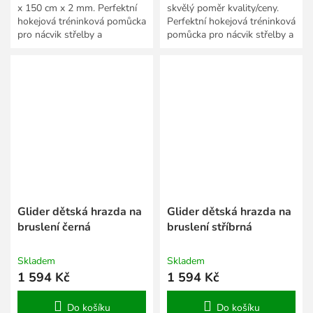
x 150 cm x 2 mm. Perfektní
skvělý poměr kvality/ceny.
hokejová tréninková pomůcka
Perfektní hokejová tréninková
pro nácvik střelby a
pomůcka pro nácvik střelby a
stickhandlingu.
stickhandlingu.
Glider dětská hrazda na
Glider dětská hrazda na
bruslení černá
bruslení stříbrná
Skladem
Skladem
1 594 Kč
1 594 Kč
Do košíku
Do košíku