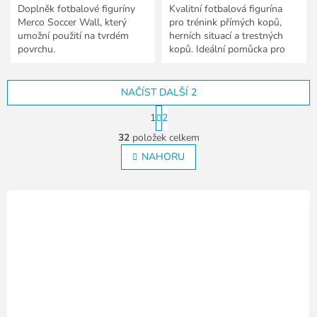
Doplněk fotbalové figuríny
Kvalitní fotbalová figurína
Merco Soccer Wall, který
pro trénink přímých kopů,
umožní použití na tvrdém
herních situací a trestných
povrchu.
kopů. Ideální pomůcka pro
fotbalové kluby a trenéry.
NAČÍST DALŠÍ 2
S
1
2
t
O
r
32
položek celkem
v
á
l
NAHORU
n
á
k
o
d
v
a
á
c
n
í
í
p
r
v
k
y
v