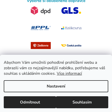
Vyberte si oblíbeného dopravce
Abychom Vám umožnili pohodlné prohlížení webu a
zobrazili vám co nejzajímavější nabídku, potřebujeme váš
souhlas s ukládáním cookies.
Více informací
Vytvořil Shoptet
Nastavení
Copyright 2026
EasySport.cz
. Všechna práva vyhrazena.
Upravit
Odmítnout
Souhlasím
nastavení cookies