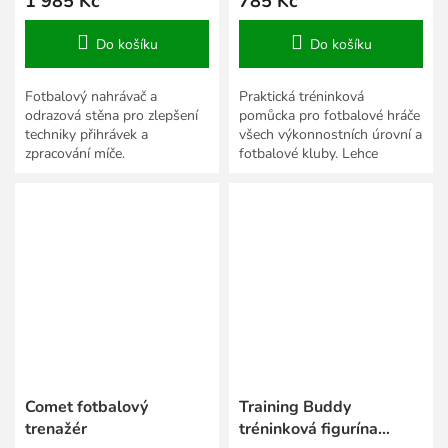
1 985 Kč
785 Kč
Do košíku
Do košíku
Fotbalový nahrávač a
Praktická tréninková
odrazová stěna pro zlepšení
pomůcka pro fotbalové hráče
techniky přihrávek a
všech výkonnostních úrovní a
zpracování míče.
fotbalové kluby. Lehce
skládací, pro použití na
přírodním trávníku.
Comet fotbalový
Training Buddy
trenažér
tréninková figurína