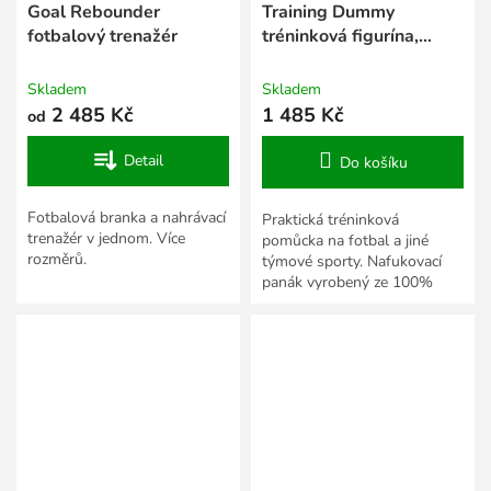
Goal Rebounder
Training Dummy
fotbalový trenažér
tréninková figurína,
nafukovací bílá-černá
Skladem
Skladem
2 485 Kč
1 485 Kč
od
Detail
Do košíku
Fotbalová branka a nahrávací
Praktická tréninková
trenažér v jednom. Více
pomůcka na fotbal a jiné
rozměrů.
týmové sporty. Nafukovací
panák vyrobený ze 100%
PVC, výška 200 cm.