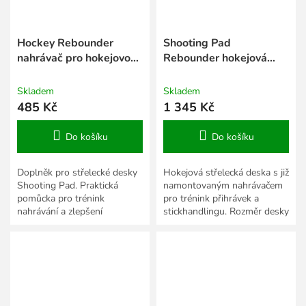
Hockey Rebounder
Shooting Pad
nahrávač pro hokejovou
Rebounder hokejová
střeleckou desku
deska s nahrávačem
Skladem
Skladem
485 Kč
1 345 Kč
Do košíku
Do košíku
Doplněk pro střelecké desky
Hokejová střelecká deska s již
Shooting Pad. Praktická
namontovaným nahrávačem
pomůcka pro trénink
pro trénink přihrávek a
nahrávání a zlepšení
stickhandlingu. Rozměr desky
stickhandlingu.
130 x 77 cm, síla 7 mm.