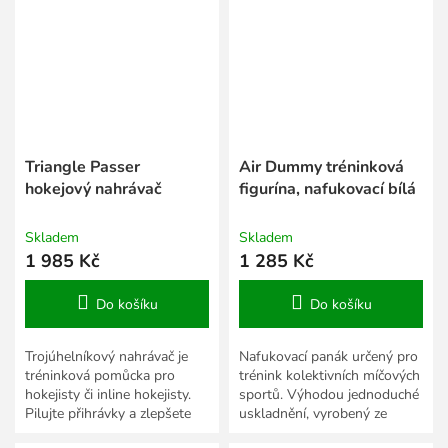
Triangle Passer
Air Dummy tréninková
hokejový nahrávač
figurína, nafukovací bílá
Skladem
Skladem
1 985 Kč
1 285 Kč
Do košíku
Do košíku
Trojúhelníkový nahrávač je
Nafukovací panák určený pro
tréninková pomůcka pro
trénink kolektivních míčových
hokejisty či inline hokejisty.
sportů. Výhodou jednoduché
Pilujte přihrávky a zlepšete
uskladnění, vyrobený ze
tak své dovednosti s
100% PVC, rozměr 175 x 50