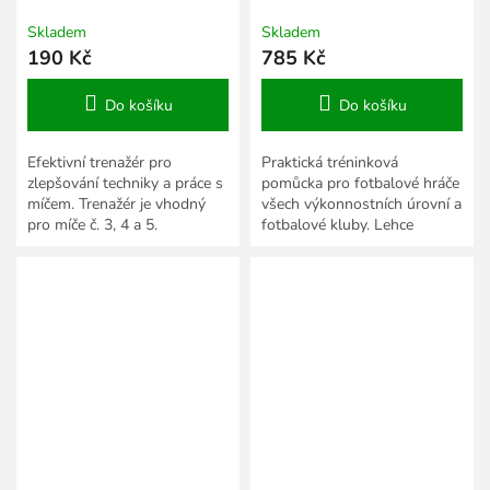
modrá
Skladem
Skladem
190 Kč
785 Kč
Do košíku
Do košíku
Efektivní trenažér pro
Praktická tréninková
zlepšování techniky a práce s
pomůcka pro fotbalové hráče
míčem. Trenažér je vhodný
všech výkonnostních úrovní a
pro míče č. 3, 4 a 5.
fotbalové kluby. Lehce
skládací, pro použití na
přírodním trávníku.