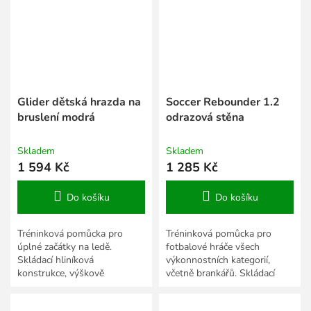
Glider dětská hrazda na
Soccer Rebounder 1.2
bruslení modrá
odrazová stěna
Skladem
Skladem
1 594 Kč
1 285 Kč
Do košíku
Do košíku
Tréninková pomůcka pro
Tréninková pomůcka pro
úplné začátky na ledě.
fotbalové hráče všech
Skládací hliníková
výkonnostních kategorií,
konstrukce, výškově
včetně brankářů. Skládací
nastavitelná.
konstrukce, rozměr 120 x
120 cm.