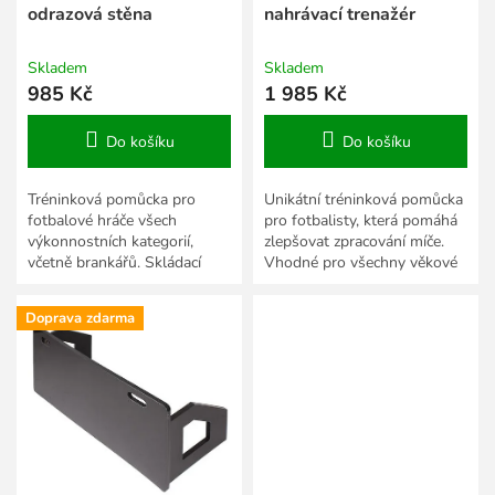
t
odrazová stěna
nahrávací trenažér
ů
Skladem
Skladem
985 Kč
1 985 Kč
Do košíku
Do košíku
Tréninková pomůcka pro
Unikátní tréninková pomůcka
fotbalové hráče všech
pro fotbalisty, která pomáhá
výkonnostních kategorií,
zlepšovat zpracování míče.
včetně brankářů. Skládací
Vhodné pro všechny věkové
železná konstrukce, rozměr
kategorie.
104 x 97 cm.
Doprava zdarma