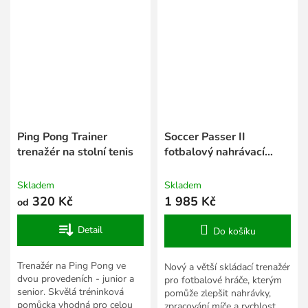
Ping Pong Trainer
Soccer Passer II
trenažér na stolní tenis
fotbalový nahrávací
trenažér
Skladem
Skladem
320 Kč
1 985 Kč
od
Detail
Do košíku
Trenažér na Ping Pong ve
Nový a větší skládací trenažér
dvou provedeních - junior a
pro fotbalové hráče, kterým
senior. Skvělá tréninková
pomůže zlepšit nahrávky,
pomůcka vhodná pro celou
zpracování míče a rychlost