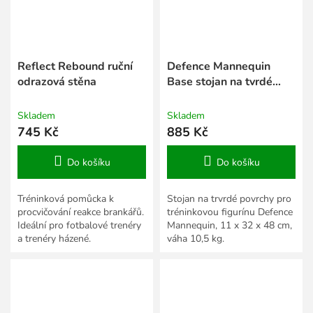
Reflect Rebound ruční
Defence Mannequin
odrazová stěna
Base stojan na tvrdé
povrchy
Skladem
Skladem
745 Kč
885 Kč
Do košíku
Do košíku
Tréninková pomůcka k
Stojan na trvrdé povrchy pro
procvičování reakce brankářů.
tréninkovou figurínu Defence
Ideální pro fotbalové trenéry
Mannequin, 11 x 32 x 48 cm,
a trenéry házené.
váha 10,5 kg.