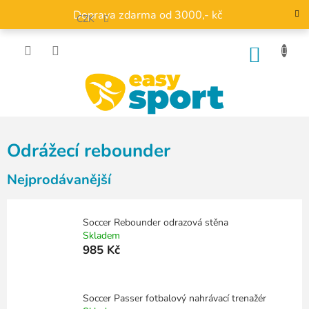
Přejít
Doprava zdarma od 3000,- kč
na
CZK
obsah
NÁKU
KOŠÍK
Odrážecí rebounder
Nejprodávanější
Soccer Rebounder odrazová stěna
Skladem
985 Kč
Soccer Passer fotbalový nahrávací trenažér