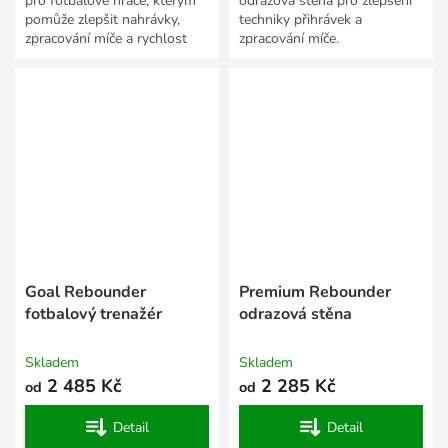
pro fotbalové hráče, kterým
odrazová stěna pro zlepšení
pomůže zlepšit nahrávky,
techniky přihrávek a
zpracování míče a rychlost
zpracování míče.
reakce.
Goal Rebounder
Premium Rebounder
fotbalový trenažér
odrazová stěna
Skladem
Skladem
2 485 Kč
2 285 Kč
od
od
Detail
Detail