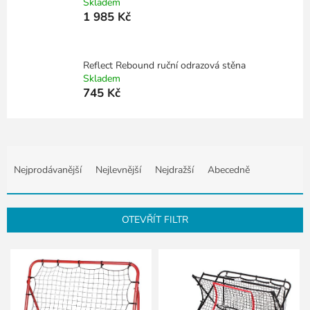
Skladem
1 985 Kč
Reflect Rebound ruční odrazová stěna
Skladem
745 Kč
Ř
a
Nejprodávanější
Nejlevnější
Nejdražší
Abecedně
z
e
n
OTEVŘÍT FILTR
í
p
V
r
ý
o
p
d
i
u