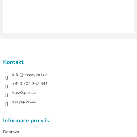
ý
p
i
s
u
Z
á
p
a
Kontakt
t
í
info
@
easysport.cz
+420 704 357 641
EasySport.cz
easysport.cz
Informace pro vás
Doprava