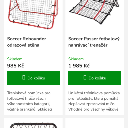
s
k
p
t
r
ů
o
d
u
k
Soccer Rebounder
Soccer Passer fotbalový
t
odrazová stěna
nahrávací trenažér
ů
Skladem
Skladem
985 Kč
1 985 Kč
Do košíku
Do košíku
Tréninková pomůcka pro
Unikátní tréninková pomůcka
fotbalové hráče všech
pro fotbalisty, která pomáhá
výkonnostních kategorií,
zlepšovat zpracování míče.
včetně brankářů. Skládací
Vhodné pro všechny věkové
železná konstrukce, rozměr
kategorie.
104 x 97 cm.