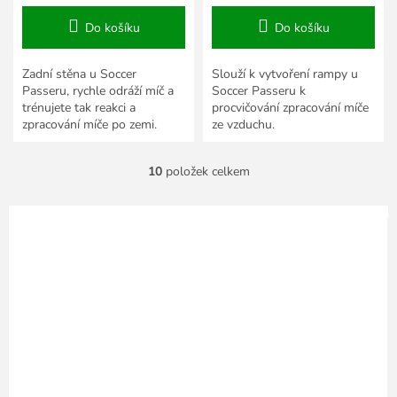
Do košíku
Do košíku
Zadní stěna u Soccer
Slouží k vytvoření rampy u
Passeru, rychle odráží míč a
Soccer Passeru k
trénujete tak reakci a
procvičování zpracování míče
zpracování míče po zemi.
ze vzduchu.
10
položek celkem
O
v
l
á
d
a
c
í
p
r
v
k
y
v