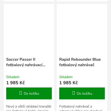
konstrukce, rozměr 120 x
120 cm.
Soccer Passer II
Rapid Rebounder Blue
fotbalový nahrávací
fotbalový nahrávač
trenažér
Skladem
Skladem
1 985 Kč
1 985 Kč
Do košíku
Do košíku
Nový a větší skládací trenažér
Fotbalový nahrávač a