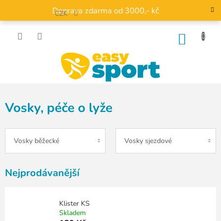
Přejít
Doprava zdarma od 3000,- kč
na
CZK
obsah
NÁKU
KOŠÍK
Vosky, péče o lyže
Vosky běžecké
Vosky sjezdové
Nejprodávanější
Klister KS
Skladem