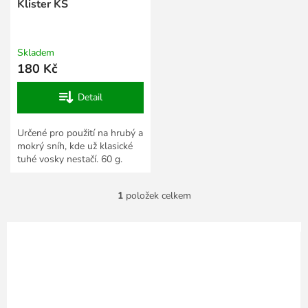
k
Klister KS
t
ů
Skladem
180 Kč
Detail
Určené pro použití na hrubý a
mokrý sníh, kde už klasické
tuhé vosky nestačí. 60 g.
1
položek celkem
O
v
l
á
d
a
c
í
p