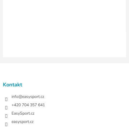
r
v
k
y
v
ý
p
i
s
u
Z
á
p
a
Kontakt
t
í
info
@
easysport.cz
+420 704 357 641
EasySport.cz
easysport.cz