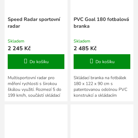
Speed Radar sportovní
PVC Goal 180 fotbalová
radar
branka
Skladem
Skladem
2 245 Kč
2 485 Kč
Do košíku
Do košíku
Multisportovní radar pro
Skládací branka na fotbálek
měření rychlosti s širokou
180 x 122 x 90 cm s
škálou využití. Rozmezí 5 do
patentovanou odolnou PVC
199 km/h, součástí skládací
konstrukcí a skládacím
stojánek a přenosná taška.
terčem.