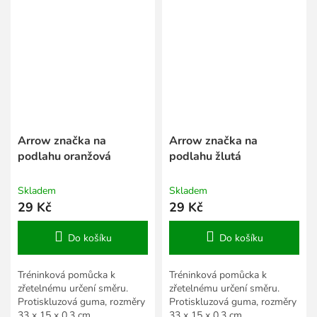
Arrow značka na
Arrow značka na
podlahu oranžová
podlahu žlutá
Skladem
Skladem
29 Kč
29 Kč
Do košíku
Do košíku
Tréninková pomůcka k
Tréninková pomůcka k
zřetelnému určení směru.
zřetelnému určení směru.
Protiskluzová guma, rozměry
Protiskluzová guma, rozměry
33 x 15 x 0,3 cm.
33 x 15 x 0,3 cm.