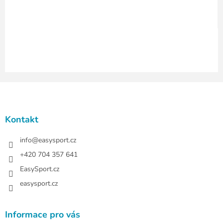
ý
p
i
s
u
Z
á
p
a
Kontakt
t
í
info
@
easysport.cz
+420 704 357 641
EasySport.cz
easysport.cz
Informace pro vás