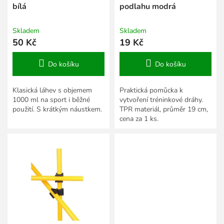
t
bílá
podlahu modrá
ů
Skladem
Skladem
50 Kč
19 Kč
Do košíku
Do košíku
Klasická láhev s objemem
Praktická pomůcka k
1000 ml na sport i běžné
vytvoření tréninkové dráhy.
použití. S krátkým náustkem.
TPR materiál, průměr 19 cm,
cena za 1 ks.