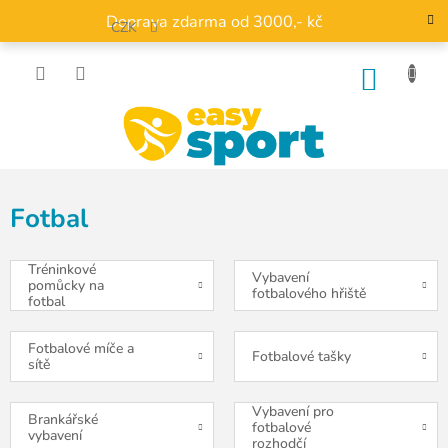
Přejít
Doprava zdarma od 3000,- kč
na
CZK
obsah
NÁKU
KOŠÍK
Fotbal
Tréninkové
Vybavení
pomůcky na
fotbalového hřiště
fotbal
Fotbalové míče a
Fotbalové tašky
sítě
Vybavení pro
Brankářské
fotbalové
vybavení
rozhodčí