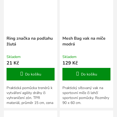
Ring značka na podlahu
Mesh Bag vak na míče
žlutá
modrá
Skladem
Skladem
21 Kč
129 Kč
Do košíku
Do košíku
Praktická pomůcka trenérů k
Praktický síťovaný vak na
vytváření agility dráhy či
sportovní míče či lehčí
vyhraničení zón. TPR
sportovní pomůcky. Rozměry
materiál, průměr 15 cm, cena
90 x 60 cm.
za 1 ks.