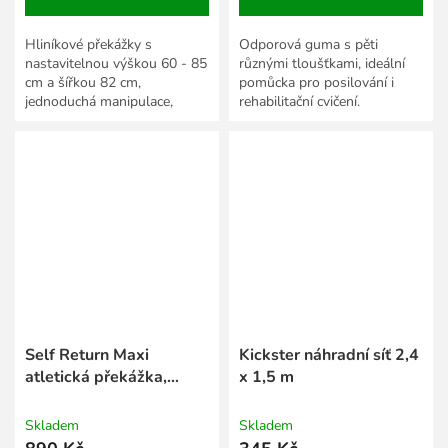
Hliníkové překážky s
Odporová guma s pěti
nastavitelnou výškou 60 - 85
různými tloušťkami, ideální
cm a šířkou 82 cm,
pomůcka pro posilování i
jednoduchá manipulace,
rehabilitační cvičení.
vhodná pro atletický trénink
všech věkových kategorií.
Self Return Maxi
Kickster náhradní síť 2,4
atletická překážka,
x 1,5 m
nastavitelná
Skladem
Skladem