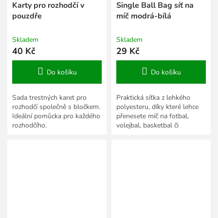
Karty pro rozhodčí v
Single Ball Bag síť na
pouzdře
míč modrá-bílá
Skladem
Skladem
40 Kč
29 Kč
Do košíku
Do košíku
Sada trestných karet pro
Praktická síťka z lehkého
rozhodčí společně s bločkem.
polyesteru, díky které lehce
Ideální pomůcka pro každého
přenesete míč na fotbal,
rozhodčího.
volejbal, basketbal či
házenou.