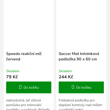
Speedo reakční míč
Soccer Mat tréninková
červená
podložka 90 x 60 cm
Skladem
Skladem
79 Kč
244 Kč
Do košíku
Do košíku
Jednoduchá, leč účinná
Fotbalová podložka pro
pomůcka pro trénování
zlepšení kontroly nad míčem
postřehu a rychlosti. Průměr
a rychlejší reakci.