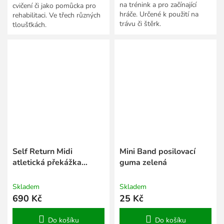
na trénink a pro začínající
cvičení či jako pomůcka pro
hráče. Určené k použití na
rehabilitaci. Ve třech různých
trávu či štěrk.
tloušťkách.
Self Return Midi
Mini Band posilovací
atletická překážka
guma zelená
nastavitelná
Skladem
Skladem
690 Kč
25 Kč
Do košíku
Do košíku