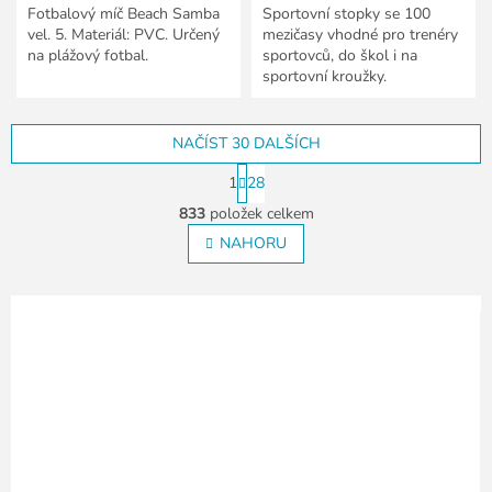
Fotbalový míč Beach Samba
Sportovní stopky se 100
vel. 5. Materiál: PVC. Určený
mezičasy vhodné pro trenéry
na plážový fotbal.
sportovců, do škol i na
sportovní kroužky.
NAČÍST 30 DALŠÍCH
S
1
28
t
O
r
833
položek celkem
v
á
l
NAHORU
n
á
k
o
d
v
a
á
c
n
í
í
p
r
v
k
y
v