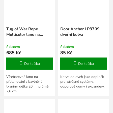
Tug of War Rope
Door Anchor LP8709
Multicolor lano na
dveřní kotva
přetahování 20 m
Skladem
Skladem
685 Kč
85 Kč
Do košíku
Do košíku
Vícebarevné lano na
Kotva do dveří jako doplněk
přetahování z bavlněné
pro závěsné systémy,
tkaniny, délka 20 m, průměr
odporové gumy i expandery.
2,6 cm