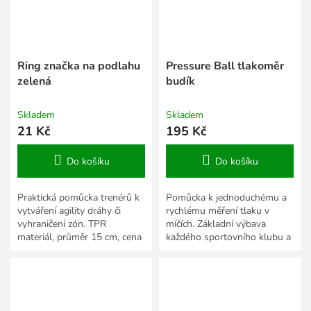
Ring značka na podlahu
Pressure Ball tlakoměr
zelená
budík
Skladem
Skladem
21 Kč
195 Kč
Do košíku
Do košíku
Praktická pomůcka trenérů k
Pomůcka k jednoduchému a
vytváření agility dráhy či
rychlému měření tlaku v
vyhraničení zón. TPR
míčích. Základní výbava
materiál, průměr 15 cm, cena
každého sportovního klubu a
za 1 ks.
školy.