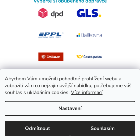
Vyberte si oblíbeného dopravce
Abychom Vám umožnili pohodlné prohlížení webu a
zobrazili vám co nejzajímavější nabídku, potřebujeme váš
souhlas s ukládáním cookies.
Více informací
Vytvořil Shoptet
Nastavení
Copyright 2026
EasySport.cz
. Všechna práva vyhrazena.
Upravit
Odmítnout
Souhlasím
nastavení cookies