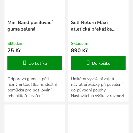
Mini Band posilovací
Self Return Maxi
guma zelená
atletická překážka,
nastavitelná
Skladem
Skladem
25 Kč
890 Kč
Do košíku
Do košíku
Odporová guma s pěti
Unikátní vyvážení zajistí
různými tloušťkami, ideální
návrat překážky při povalení
pomůcka pro posilování i
do původní polohy.
rehabilitační cvičení.
Nastavitelná výška v rozmezí
70 – 110 cm.