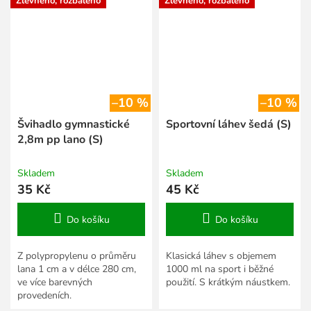
Zlevněno, rozbaleno
Zlevněno, rozbaleno
–10 %
–10 %
Švihadlo gymnastické
Sportovní láhev šedá (S)
2,8m pp lano (S)
Skladem
Skladem
35 Kč
45 Kč
Do košíku
Do košíku
Z polypropylenu o průměru
Klasická láhev s objemem
lana 1 cm a v délce 280 cm,
1000 ml na sport i běžné
ve více barevných
použití. S krátkým náustkem.
provedeních.