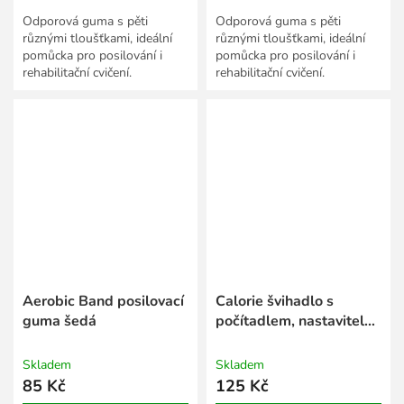
Odporová guma s pěti
Odporová guma s pěti
různými tloušťkami, ideální
různými tloušťkami, ideální
pomůcka pro posilování i
pomůcka pro posilování i
rehabilitační cvičení.
rehabilitační cvičení.
Aerobic Band posilovací
Calorie švihadlo s
guma šedá
počítadlem, nastavitelná
délka oranžová
Skladem
Skladem
85 Kč
125 Kč