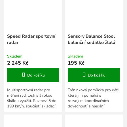
Speed Radar sportovní
Sensory Balance Stool
radar
balanční sedátko žlutá
Skladem
Skladem
2 245 Kč
195 Kč
Do košíku
Do košíku
Multisportovní radar pro
Tréninková pomůcka pro děti,
měření rychlosti s širokou
která jim pomáhá s
škálou využití. Rozmezí 5 do
rozvojem koordinačních
199 km/h, součástí skládací
dovedností a hledání
stojánek a přenosná taška.
rovnováhy.