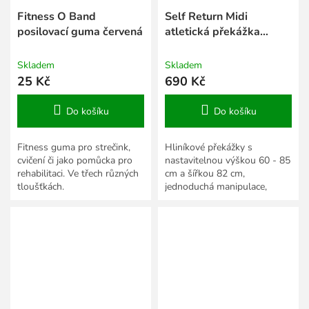
Fitness O Band
Self Return Midi
posilovací guma červená
atletická překážka
nastavitelná
Skladem
Skladem
25 Kč
690 Kč
Do košíku
Do košíku
Fitness guma pro strečink,
Hliníkové překážky s
cvičení či jako pomůcka pro
nastavitelnou výškou 60 - 85
rehabilitaci. Ve třech různých
cm a šířkou 82 cm,
tloušťkách.
jednoduchá manipulace,
vhodná pro atletický trénink
všech věkových kategorií.