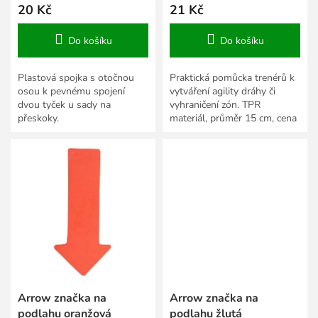
20 Kč
21 Kč
Do košíku
Do košíku
Plastová spojka s otočnou
Praktická pomůcka trenérů k
osou k pevnému spojení
vytváření agility dráhy či
dvou tyček u sady na
vyhraničení zón. TPR
přeskoky.
materiál, průměr 15 cm, cena
za 1 ks.
Arrow značka na
Arrow značka na
podlahu oranžová
podlahu žlutá