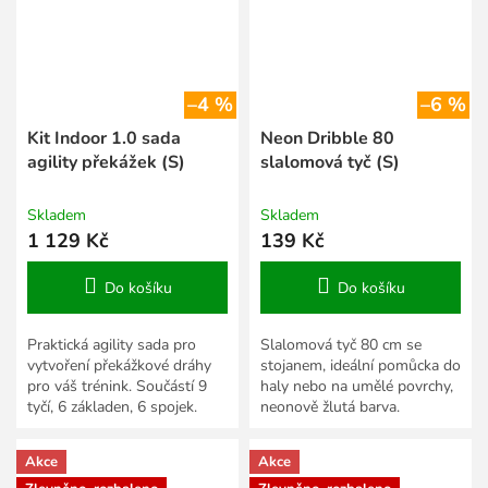
–4 %
–6 %
Kit Indoor 1.0 sada
Neon Dribble 80
agility překážek (S)
slalomová tyč (S)
Skladem
Skladem
1 129 Kč
139 Kč
Do košíku
Do košíku
Praktická agility sada pro
Slalomová tyč 80 cm se
vytvoření překážkové dráhy
stojanem, ideální pomůcka do
pro váš trénink. Součástí 9
haly nebo na umělé povrchy,
tyčí, 6 základen, 6 spojek.
neonově žlutá barva.
Akce
Akce