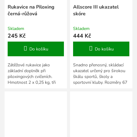
Rukavice na Piloxing
Allscore III ukazatel
černá-růžová
skóre
Skladem
Skladem
245 Kč
444 Kč
Do košíku
Do košíku
Zátěžové rukavice jako
Snadno přenosný, skládací
základní doplněk při
ukazatel určený pro širokou
piloxingových cvičeních.
škálu sportů, školy a
Hmotnost 2 x 0,25 kg, tři
sportovní kluby. Rozměry 67
barevná provedení.
x 21 x 17,5 cm.