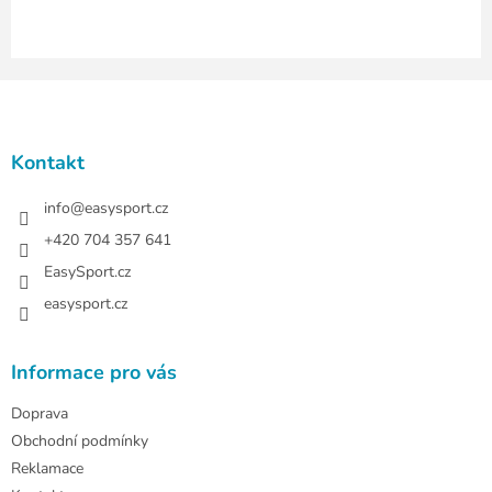
Z
á
p
a
Kontakt
t
í
info
@
easysport.cz
+420 704 357 641
EasySport.cz
easysport.cz
Informace pro vás
Doprava
Obchodní podmínky
Reklamace