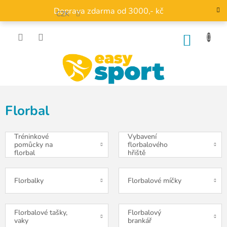
Přejít
Doprava zdarma od 3000,- kč
na
CZK
obsah
NÁKU
KOŠÍK
Florbal
Tréninkové
Vybavení
pomůcky na
florbalového
florbal
hřiště
Florbalky
Florbalové míčky
Florbalové tašky,
Florbalový
vaky
brankář