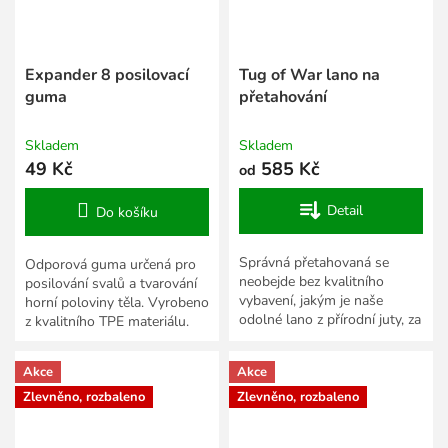
Expander 8 posilovací
Tug of War lano na
guma
přetahování
Skladem
Skladem
49 Kč
585 Kč
od
Detail
Do košíku
Správná přetahovaná se
Odporová guma určená pro
neobejde bez kvalitního
posilování svalů a tvarování
vybavení, jakým je naše
horní poloviny těla. Vyrobeno
odolné lano z přírodní juty, za
z kvalitního TPE materiálu.
bezkonkurenční cenu.
Akce
Akce
Zlevněno, rozbaleno
Zlevněno, rozbaleno