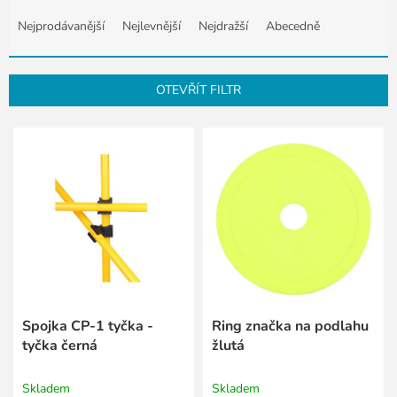
Ř
a
Nejprodávanější
Nejlevnější
Nejdražší
Abecedně
z
e
n
OTEVŘÍT FILTR
í
p
V
r
ý
o
p
d
i
u
s
k
p
t
r
ů
o
d
u
k
Spojka CP-1 tyčka -
Ring značka na podlahu
t
tyčka černá
žlutá
ů
Skladem
Skladem